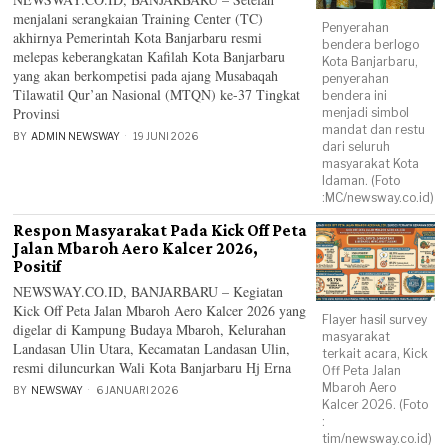
menjalani serangkaian Training Center (TC)
Penyerahan
akhirnya Pemerintah Kota Banjarbaru resmi
bendera berlogo
melepas keberangkatan Kafilah Kota Banjarbaru
Kota Banjarbaru,
yang akan berkompetisi pada ajang Musabaqah
penyerahan
Tilawatil Qur’an Nasional (MTQN) ke-37 Tingkat
bendera ini
Provinsi
menjadi simbol
mandat dan restu
BY
ADMIN NEWSWAY
19 JUNI 2026
dari seluruh
masyarakat Kota
Idaman. (Foto
:MC/newsway.co.id)
Respon Masyarakat Pada Kick Off Peta
Jalan Mbaroh Aero Kalcer 2026,
Positif
NEWSWAY.CO.ID, BANJARBARU – Kegiatan
Kick Off Peta Jalan Mbaroh Aero Kalcer 2026 yang
Flayer hasil survey
digelar di Kampung Budaya Mbaroh, Kelurahan
masyarakat
Landasan Ulin Utara, Kecamatan Landasan Ulin,
terkait acara, Kick
resmi diluncurkan Wali Kota Banjarbaru Hj Erna
Off Peta Jalan
Mbaroh Aero
BY
NEWSWAY
6 JANUARI 2026
Kalcer 2026. (Foto
:
tim/newsway.co.id)