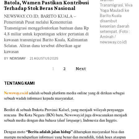
Batola, Wamen Pastikan Kontribusi
Transmigrasi, Viva
Terhadap Stok Beras Nasional
Yoga Mauladi ke
NEWSWAY.CO.ID, BARITO KUALA –
Barito Kuala
disambut
Pemerintah Pusat melalui Kementerian
kesenian daerah
Transmigrasi menggelontorkan bantuan dana Rp
setempat. (Foto :
4,8 miliar untuk kepentingan sektor pertanian di
Aminah /
kawasan transmigrasi Barito Kuala, Kalimantan
newsway.co.id)
Selatan. Aliran dana tersebut diberikan agar
kawasan
BY
NEWSWAY
21 AGUSTUS 2025
1
2
Next
TENTANG KAMI
Newsway.co.id
adalah sebuah platform media online yang di dirikan sebagai
sebuah wadah informasi kepada masyarakat.
Berdiri di sebuah Ibukota Provinsi Kalsel, yang menjadi wilayah penyangga
rencana Ibu Kota Negara (IKN) baru, Newsway.id juga diwacanakan menjadi
sebuah media dengan dua bahasa (
dual language
), Indonesia dan Inggris.
“Berita adalah jalan hidup”
Dengan moto
diharapkan masyarakat bisa dan
mampu mendapatkan informasi yang benar dan mendidik, tidak hoax ataupun