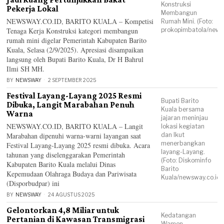
Konstruksi
Pekerja Lokal
Membangun
NEWSWAY.CO.ID, BARITO KUALA – Kompetisi
Rumah Mini. (Foto:
Tenaga Kerja Konstruksi kategori membangun
prokopimbatola/newsw
rumah mini digelar Pemerintah Kabupaten Barito
Kuala, Selasa (2/9/2025). Apresiasi disampaikan
langsung oleh Bupati Barito Kuala, Dr H Bahrul
Ilmi SH MH.
BY
NEWSWAY
2 SEPTEMBER 2025
Festival Layang-Layang 2025 Resmi
Bupati Barito
Dibuka, Langit Marabahan Penuh
Kuala bersama
Warna
jajaran meninjau
NEWSWAY.CO.ID, BARITO KUALA – Langit
lokasi kegiatan
Marabahan dipenuhi warna-warni layangan saat
dan Ikut
menerbangkan
Festival Layang-Layang 2025 resmi dibuka. Acara
layang-Layang.
tahunan yang diselenggarakan Pemerintah
(Foto: Diskominfo
Kabupaten Barito Kuala melalui Dinas
Barito
Kepemudaan Olahraga Budaya dan Pariwisata
Kuala/newsway.co.id)
(Disporbudpar) ini
BY
NEWSWAY
24 AGUSTUS 2025
Gelontorkan 4,8 Miliar untuk
Kedatangan
Pertanian di Kawasan Transmigrasi
Wamen