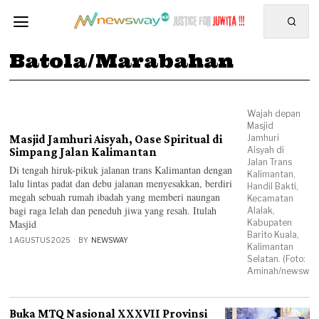
Batola/Marabahan
Wajah depan
Masjid
Masjid Jamhuri Aisyah, Oase Spiritual di
Jamhuri
Aisyah di
Simpang Jalan Kalimantan
Jalan Trans
Di tengah hiruk-pikuk jalanan trans Kalimantan dengan
Kalimantan,
lalu lintas padat dan debu jalanan menyesakkan, berdiri
Handil Bakti,
megah sebuah rumah ibadah yang memberi naungan
Kecamatan
bagi raga lelah dan peneduh jiwa yang resah. Itulah
Alalak,
Masjid
Kabupaten
Barito Kuala,
1 AGUSTUS 2025
BY
NEWSWAY
Kalimantan
Selatan. (Foto:
Aminah/newsway.
Buka MTQ Nasional XXXVII Provinsi