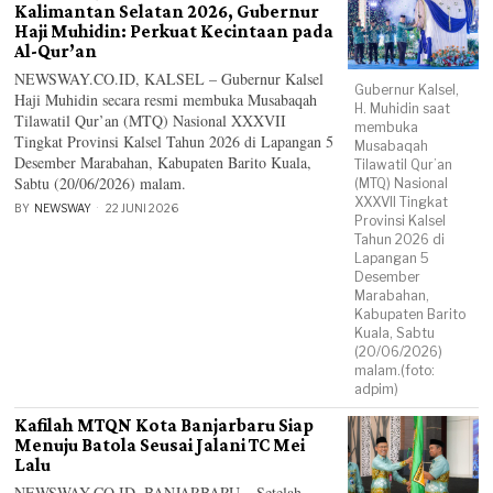
Kalimantan Selatan 2026, Gubernur
Haji Muhidin: Perkuat Kecintaan pada
Al-Qur’an
NEWSWAY.CO.ID, KALSEL – Gubernur Kalsel
Gubernur Kalsel,
Haji Muhidin secara resmi membuka Musabaqah
H. Muhidin saat
Tilawatil Qur’an (MTQ) Nasional XXXVII
membuka
Tingkat Provinsi Kalsel Tahun 2026 di Lapangan 5
Musabaqah
Desember Marabahan, Kabupaten Barito Kuala,
Tilawatil Qur’an
Sabtu (20/06/2026) malam.
(MTQ) Nasional
XXXVII Tingkat
BY
NEWSWAY
22 JUNI 2026
Provinsi Kalsel
Tahun 2026 di
Lapangan 5
Desember
Marabahan,
Kabupaten Barito
Kuala, Sabtu
(20/06/2026)
malam.(foto:
adpim)
Kafilah MTQN Kota Banjarbaru Siap
Menuju Batola Seusai Jalani TC Mei
Lalu
NEWSWAY.CO.ID, BANJARBARU – Setelah