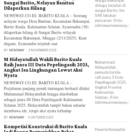
Warga Bakumpai
Sungai Barito, Nelayan Banitan
diduga terjatuh di
Dilaporkan Hilang
sungai Barito, tim
NEWSWAY.CO.ID, BARITO KUALA – Seorang
SAR lakukan
nelayan warga Desa Banitan, Kecamatan Bakumpai,
pencarian. (Foto:
istimewa/newsway.co.
Barito Kuala, Kalimantan Selatan, Syamsudin (38)
dilaporkan hilang di Sungai Barito wilayah
Kecamatan Bakumpai, Minggu (2/11/2025). Kuat
dugaan, Syamsudin terjatuh saat
BY
NEWSWAY
3 NOVEMBER 2025
M Hidayatullah Wakili Barito Kuala
Muhammad
Raih Juara III Duta Pepelingasih 2025,
Hidayatullah,
Angkat Isu Lingkungan Lewat Aksi
pemuda batola
Nyata
raih juara 3 Duta
NEWSWAY.CO.ID, BARITO KUALA –
Pepelingasih 2025
tingkat Provinsi
Perjalanan panjang penuh tantangan berhasil dilalui
Kalimantan
Muhammad Hidayatullah hingga dinobatkan
Selatan. (Foto:
sebagai juara III Duta Pepelingasih Kalimantan
istimewa/newsway.co.
Selatan 2025. Hidayatullah tampil bukan sekadar
membawa ide, tetapi aksi nyata terhadap
BY
NEWSWAY
9 OKTOBER 2025
Kompetisi Konstruksi di Barito Kuala
Peserta Kompetisi
Jadi Ruang Pertunjukkan Bakat