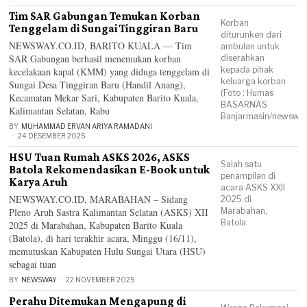
Tim SAR Gabungan Temukan Korban
Korban
Tenggelam di Sungai Tinggiran Baru
diturunken dari
NEWSWAY.CO.ID, BARITO KUALA — Tim
ambulan untuk
SAR Gabungan berhasil menemukan korban
diserahkan
kepada pihak
kecelakaan kapal (KMM) yang diduga tenggelam di
keluarga korban
Sungai Desa Tinggiran Baru (Handil Anang),
(Foto : Humas
Kecamatan Mekar Sari, Kabupaten Barito Kuala,
BASARNAS
Kalimantan Selatan, Rabu
Banjarmasin/newsway.
BY
MUHAMMAD ERVAN ARIYA RAMADANI
24 DESEMBER 2025
HSU Tuan Rumah ASKS 2026, ASKS
Salah satu
Batola Rekomendasikan E-Book untuk
penampilan di
Karya Aruh
acara ASKS XXII
NEWSWAY.CO.ID, MARABAHAN – Sidang
2025 di
Pleno Aruh Sastra Kalimantan Selatan (ASKS) XII
Marabahan,
Batola.
2025 di Marabahan, Kabupaten Barito Kuala
(Batola), di hari terakhir acara, Minggu (16/11),
memutuskan Kabupaten Hulu Sungai Utara (HSU)
sebagai tuan
BY
NEWSWAY
22 NOVEMBER 2025
Perahu Ditemukan Mengapung di