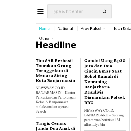
Home
National
Prov Kalsel
Tech & Sa
Other
Headline
Tim SAR Berhasil
Gondol Uang Rp20
Temukan Orang
Juta dan Dua
Ternggelam di
Cincin Emas Saat
Menara Siring
Bobol Rumah di
Kota Banjarmasin
Kemuning
Banjarbaru,
NEWSWAY.CO.ID,
Residivis
BANJARMASIN – Kantor
Diamankan Polsek
Pencarian dan Pertolongan
Kelas A Banjarmasin
BBU
melaksanakan operasi
NEWSWAY.CO.ID,
Search
BANJARBARU – Seorang
perempuan berinisial M
Tangis Cemas
alias Liya bin
Janda Dua Anak di