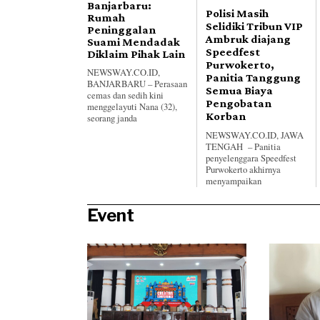
Banjarbaru:
Polisi Masih
Rumah
Selidiki Tribun VIP
Peninggalan
Ambruk diajang
Suami Mendadak
Speedfest
Diklaim Pihak Lain
Purwokerto,
NEWSWAY.CO.ID,
Panitia Tanggung
BANJARBARU – Perasaan
Semua Biaya
cemas dan sedih kini
Pengobatan
menggelayuti Nana (32),
Korban
seorang janda
NEWSWAY.CO.ID, JAWA
TENGAH – Panitia
penyelenggara Speedfest
Purwokerto akhirnya
menyampaikan
Event