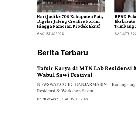
 ke 703 Kabupaten Pati,
BPBD Pulang Pisau Kerahkan
Jateng Creative Forum
Ekskavator Tahan Laju Karhutla
ameran Produk Ekraf
Tumbang Nusa
2026
6 AGUSTUS 2026
Berita Terbaru
Tafsir Karya di MTN Lab Residensi
Wabul Sawi Festival
NEWSWAY.CO.ID, BANJARMASIN – Berlangsung da
Residensi & Workshop Sastra
BY
NEWSWAY
6 AGUSTUS 2026