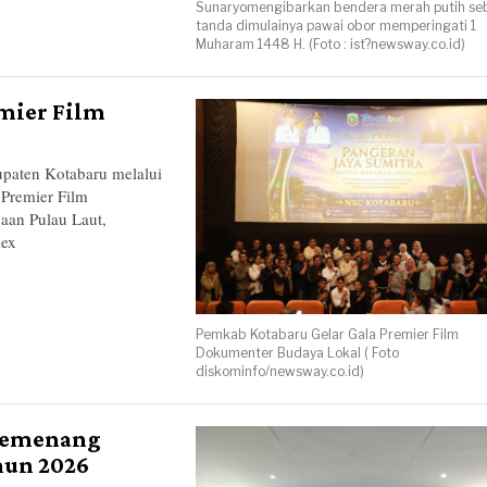
Sunaryomengibarkan bendera merah putih se
tanda dimulainya pawai obor memperingati 1
Muharam 1448 H. (Foto : ist?newsway.co.id)
mier Film
ten Kotabaru melalui
Premier Film
aan Pulau Laut,
lex
Pemkab Kotabaru Gelar Gala Premier Film
Dokumenter Budaya Lokal ( Foto
diskominfo/newsway.co.id)
Pemenang
hun 2026