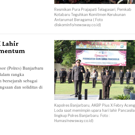
Resmikan Pura Prajapati Telagasari, Pemkab
Kotabaru Teguhkan Komitmen Kerukunan
Antarumat Beragama ( Foto
diskominfo/newsway.co.id)
i Lahir
omentum
 (Polres) Banjarbaru
 dalam rangka
 bersejarah sebagai
ngsaan dan soliditas di
Kapolres Banjarbaru, AKBP Pius X Febry Acen
Loda saat memimpin upara hari lahir Pancasila
lingkup Polres Banjarbaru. Foto :
Humas/newsway.co.id)