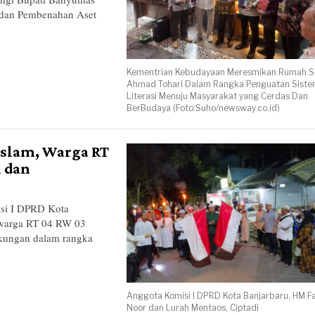
n dan Pembenahan Aset
Kementrian Kebudayaan Meresmikan Rumah S
Ahmad Tohari Dalam Rangka Penguatan Sist
Literasi Menuju Masyarakat yang Cerdas Dan
BerBudaya (Foto:Suho/newsway.co.id)
Islam, Warga RT
 dan
i I DPRD Kota
 warga RT 04 RW 03
gkungan dalam rangka
Anggota Komisi I DPRD Kota Banjarbaru, HM F
Noor dan Lurah Mentaos, Ciptadi