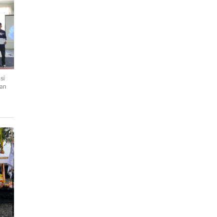
si
an
a