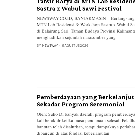
Tafsir Karya di MTN Lab Reside
Sastra x Wabul Sawi Festival
NEWSWAY.CO.ID, BANJARMASIN – Berlangsung da
MTN Lab Residensi & Workshop Sastra x Wabul Sawi
di Balairung Sari, Taman Budaya Provinsi Kalimanta
menghadirkan sejumlah narasumber yang
BY
NEWSWAY
6 AGUSTUS 2026
Pemberdayaan yang Berkelanjut
Sekadar Program Seremonial
Oleh: Suho Di banyak daerah, program pemberdaya
kali berakhir ketika masa pendanaan selesai. Pelatih
bantuan telah disalurkan, tetapi dampaknya perlah
dibangun di atas fondasi keberlanjutan.