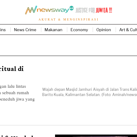
AKURAT & MENGINSPIRASI
ins
News Crime
Makanan
Economy
Opinion
Art & Cul
itual di
an lalu lintas
Wajah depan Masjid Jamhuri Aisyah di Jalan Trans Kal
h sebuah rumah
Barito Kuala, Kalimantan Selatan. (Foto: Aminah/news
peneduh jiwa yang