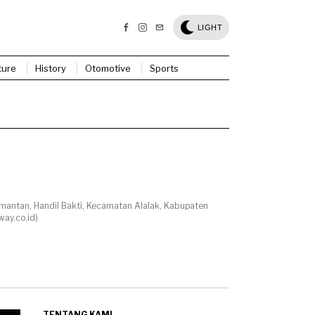
LIGHT
ture
History
Otomotive
Sports
imantan, Handil Bakti, Kecamatan Alalak, Kabupaten
way.co.id)
TENTANG KAMI