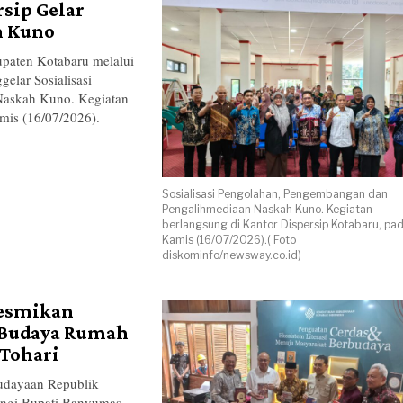
sip Gelar
n Kuno
ten Kotabaru melalui
elar Sosialisasi
Naskah Kuno. Kegiatan
mis (16/07/2026).
Sosialisasi Pengolahan, Pengembangan dan
Pengalihmediaan Naskah Kuno. Kegiatan
berlangsung di Kantor Dispersip Kotabaru, pa
Kamis (16/07/2026).( Foto
diskominfo/newsway.co.id)
Resmikan
 Budaya Rumah
 Tohari
dayaan Republik
pingi Bupati Banyumas