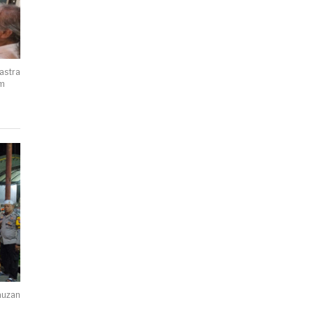
astra
em
auzan