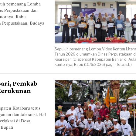
uh pemenang Lomba
s Perpustakaan dan
ntornya, Rabu
n Perpustakaan, Budaya
Sepuluh pemenang Lomba Video Konten Litera
Tahun 2026 diumumkan Dinas Perpustakaan d
Kearsipan (Dispersip) Kabupaten Banjar di Aul
kantornya, Rabu (10/6/2026) pagi. (foto:rsb)
sari, Pemkab
Kerukunan
ten Kotabaru terus
man dan toleransi. Hal
erlokasi di Desa
 Bupati