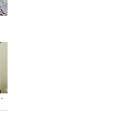
n
ati.