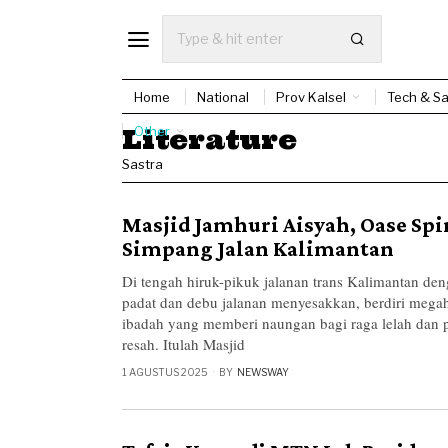
Home
National
Prov Kalsel
Tech & Sa
Literature
Other
Sastra
Masjid Jamhuri Aisyah, Oase Spir
Simpang Jalan Kalimantan
Di tengah hiruk-pikuk jalanan trans Kalimantan deng
padat dan debu jalanan menyesakkan, berdiri mega
ibadah yang memberi naungan bagi raga lelah dan 
resah. Itulah Masjid
1 AGUSTUS 2025
BY
NEWSWAY