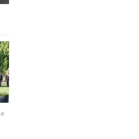
g
 di