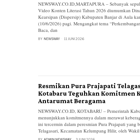
NEWSWAY.CO.ID,MARTAPURA – Sebanyak sepul
Video Konten Literasi Tahun 2026 diumumkan Dina
Kearsipan (Dispersip) Kabupaten Banjar di Aula ka
(10/6/2026) pagi. Mengangkat tema “Perkembanga
Baca, dan
BY
NEWSWAY
11 JUNI 2026
Resmikan Pura Prajapati Telaga
Kotabaru Teguhkan Komitmen 
Antarumat Beragama
NEWSWAY.CO.ID, KOTABARU – Pemerintah Kabupa
menunjukkan komitmennya dalam merawat keberaga
ini tercermin dalam peresmian Pura Prajapati yang b
Telagasari, Kecamatan Kelumpang Hilir, oleh Wakil
BY
ADMIN NEWSWAY
3 JUNI 2026