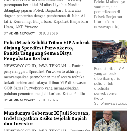
Pelaku M alias Liya
perempuan berinisial M alias Liya bin Nurdin
saat menjalani
ditangkap jajaran Polsek Banjarbaru Utara atas
pemeriksaan di
dugaan pencurian dengan pemberatan di Jalan Al
Polsek Banjarbaru
Jafri, Kemuning, Banjarbaru. Kapolsek Banjarbaru
Utara. (Foto :
Utara, AKP Yuwono,
newsway.co.id)
BY
ADMIN NEWSWAY
31 JULI 2026
Polisi Masih Selidiki Tribun VIP Ambruk
diajang Speedfest Purwokerto,
Panitia Tanggung Semua Biaya
Pengobatan Korban
NEWSWAY.CO.ID, JAWA TENGAH – Panitia
Kondisi Tribun VIP
penyelenggara Speedfest Purwokerto akhirnya
yang ambruk
menyampaikan permohonan maaf secara terbuka
diberikan garis
terkait insiden ambruknya Tribun VIP di kawasan
polisi untuk
GOR Satria Purwokerto yang mengakibatkan
diselidiki
puluhan penonton menjadi korban. Ketua Panitia
penyebabnya.
(Foto :
BY
ADMIN NEWSWAY
29 JULI 2026
Suho/newsway.co.id)
Mundurnya Gubernur BI Jadi Sorotan,
Indef Ingatkan Risiko Gejolak Rupiah
dan Investor
NEWSWAY.CO.ID, JAWA TENGAH – Institute for