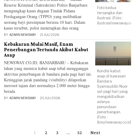
Reserse Kriminal (Satreskrim) Polres Banjarbaru
Foto kedua
mengungkap kasus dugaan Tindak Pidana
tersangka dan
Perdagangan Orang (TPPO) yang melibatkan
ilustrasi. (Foto :
seorang bayi perempuan berusia 10 hari. Dalam
ilustrasi/newsway.co.i
kasus tersebut, polisi menetapkan dua orang
BY
ADMIN NEWSWAY
21 JULI 2026
Kebakaran Mulai Masif, Enam
Penerbangan Tertunda Akibat Kabut
Asap
NEWSWAY.CO.ID, BANJARBARU – Kebakaran
lahan yang memicu kabut asap tebal mengganggu
Kondisi kabut
aktivitas penerbangan di bandara pada pagi hari ini.
asap di kawasan
Ketinggian jarak pandang (visibility) dilaporkan
Bandara
merosot tajam dari normalnya 2.000 meter hingga
Syamsuddin Noor
berada
sat pagi hari yang
mengakibatkan
BY
ADMIN NEWSWAY
20 JULI 2026
adanya
penundaan
penerbangan.
(Foto :
ibnu/newsway.co.id)
1
2
3
…
52
Next