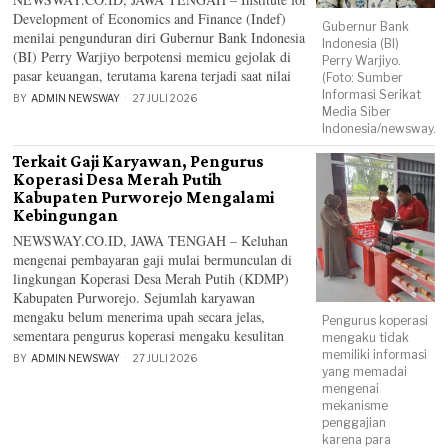
Development of Economics and Finance (Indef)
Gubernur Bank
menilai pengunduran diri Gubernur Bank Indonesia
Indonesia (BI)
(BI) Perry Warjiyo berpotensi memicu gejolak di
Perry Warjiyo.
pasar keuangan, terutama karena terjadi saat nilai
(Foto: Sumber
Informasi Serikat
BY
ADMIN NEWSWAY
27 JULI 2026
Media Siber
Indonesia/newsway.co
Terkait Gaji Karyawan, Pengurus
Koperasi Desa Merah Putih
Kabupaten Purworejo Mengalami
Kebingungan
NEWSWAY.CO.ID, JAWA TENGAH – Keluhan
mengenai pembayaran gaji mulai bermunculan di
lingkungan Koperasi Desa Merah Putih (KDMP)
Kabupaten Purworejo. Sejumlah karyawan
mengaku belum menerima upah secara jelas,
Pengurus koperasi
sementara pengurus koperasi mengaku kesulitan
mengaku tidak
memiliki informasi
BY
ADMIN NEWSWAY
27 JULI 2026
yang memadai
mengenai
mekanisme
penggajian
karena para