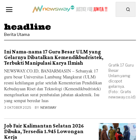
headline
Berita Utama
Ini Nama-nama 17 Guru Besar ULM yang
Gelarnya Dibatalkan Kemendikbudristek,
Terbukti Manipulasi Karya Ilmiah
Grafik 17 Guru
NEWSWAY.CO.ID, BANJARMASIN – Sebanyak 17
Besar
Unlam.yamg
guru besar Universitas Lambung Mangkurat (ULM)
dicopot
resmi kehilangan gelar setelah Kementerian Pendidikan
gelarnya.
Kebudayaan Riset dan Teknologi (Kemendikbudristek)
(Foto : Grafis
mengeluarkan surat pembatalan jabatan akademik. Isu
newsway.co.id)
yang sempat beredar luas
3 OKTOBER 2025
BY
NEWSWAY
Job Fair Kalimantan Selatan 2026
Dibuka, Tersedia 1.945 Lowongan
Kerja