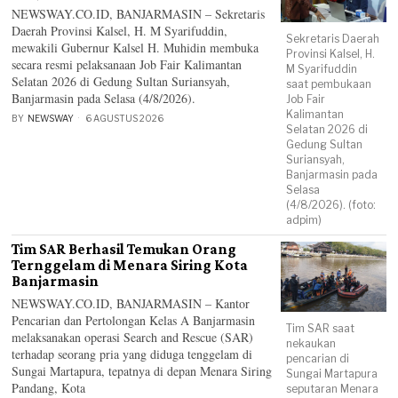
NEWSWAY.CO.ID, BANJARMASIN – Sekretaris
Daerah Provinsi Kalsel, H. M Syarifuddin,
Sekretaris Daerah
mewakili Gubernur Kalsel H. Muhidin membuka
Provinsi Kalsel, H.
secara resmi pelaksanaan Job Fair Kalimantan
M Syarifuddin
Selatan 2026 di Gedung Sultan Suriansyah,
saat pembukaan
Banjarmasin pada Selasa (4/8/2026).
Job Fair
Kalimantan
BY
NEWSWAY
6 AGUSTUS 2026
Selatan 2026 di
Gedung Sultan
Suriansyah,
Banjarmasin pada
Selasa
(4/8/2026). (foto:
adpim)
Tim SAR Berhasil Temukan Orang
Ternggelam di Menara Siring Kota
Banjarmasin
NEWSWAY.CO.ID, BANJARMASIN – Kantor
Pencarian dan Pertolongan Kelas A Banjarmasin
Tim SAR saat
melaksanakan operasi Search and Rescue (SAR)
nekaukan
terhadap seorang pria yang diduga tenggelam di
pencarian di
Sungai Martapura, tepatnya di depan Menara Siring
Sungai Martapura
Pandang, Kota
seputaran Menara