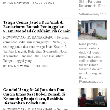
Siring Pandang
BY
ADMIN NEWSWAY
3 AGUSTUS 2026
Banjarmasin. (Foto
:
SAR/newsway.co.id)
Tangis Cemas Janda Dua Anak di
Banjarbaru: Rumah Peninggalan
Suami Mendadak Diklaim Pihak Lain
NEWSWAY.CO.ID, BANJARBARU – Perasaan
cemas dan sedih kini menggelayuti Nana (32),
Nana pemilik
seorang janda dua anak warga Jalan Kasturi 2,
rumah sedang
Tambak Langsat, Kelurahan Syamsudin Noor,
duduk di depan
Kecamatan Landasan Ulin, Kota Banjarbaru.
rumahnya yang
Tempat tinggal yang
terlihat ditempeli
tulisan rumah
BY
ADMIN NEWSWAY
31 JULI 2026
tersebut diklaim
mi8lik orang lain.
(Foto :
IM/newsway.co.id)
Gondol Uang Rp20 Juta dan Dua
Cincin Emas Saat Bobol Rumah di
Kemuning Banjarbaru, Residivis
Diamankan Polsek BBU
NEWSWAY.CO.ID, BANJARBARU – Seorang