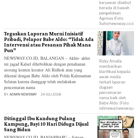
karyawan disebut
berada di bawah
pengelolaan
Agrinas (Foto:
Suho/newsway.co.id)
Tegaskan Laporan Murni Inisiatif
Pribadi, Pelapor Babe Aldo: “Tidak Ada
Intervensi atau Pesanan Pihak Mana
Pun”
NEWSWAY.CO.ID, BALANGAN – Akhir- akhir
Rizky Amalia
ini jagad Kalsel dihebohkan dengan penahanan
memberikan
seorang konten kreator Ali Ridhok atau yang
klarifikasi kepada
dikenal dengan Babe Aldo oleh Polda Kalimantan
awak media
Selatan karena dianggap telah melakukan
terkait laporan
pencemaran nama
dugaan
pencemaran
BY
ADMIN NEWSWAY
24 JULI 2026
nama baik oleh
Babe Aldo. (Foto:
istimewa/newsway.co.
Ditinggal Ibu Kandung Pulang
Kampung, Bayi 10 Hari Diduga Dijual
Sang Bidan
NEWSWAY.CO.ID, BANJARBARU – Satuan