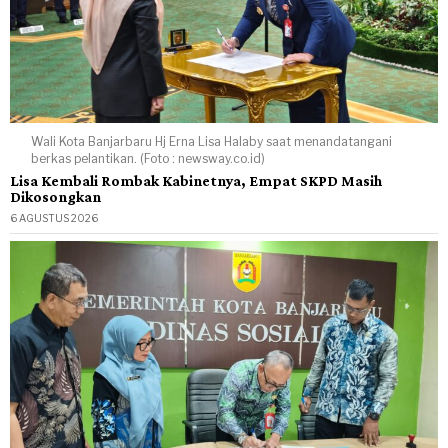
Wali Kota Banjarbaru Hj Erna Lisa Halaby saat menandatangani
berkas pelantikan. (Foto : newsway.co.id)
Lisa Kembali Rombak Kabinetnya, Empat SKPD Masih
Dikosongkan
6 AGUSTUS 2026