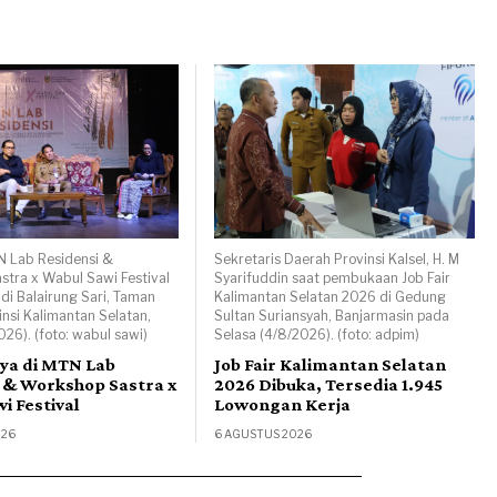
N Lab Residensi &
Sekretaris Daerah Provinsi Kalsel, H. M
tra x Wabul Sawi Festival
Syarifuddin saat pembukaan Job Fair
 di Balairung Sari, Taman
Kalimantan Selatan 2026 di Gedung
nsi Kalimantan Selatan,
Sultan Suriansyah, Banjarmasin pada
026). (foto: wabul sawi)
Selasa (4/8/2026). (foto: adpim)
rya di MTN Lab
Job Fair Kalimantan Selatan
 & Workshop Sastra x
2026 Dibuka, Tersedia 1.945
i Festival
Lowongan Kerja
026
6 AGUSTUS 2026