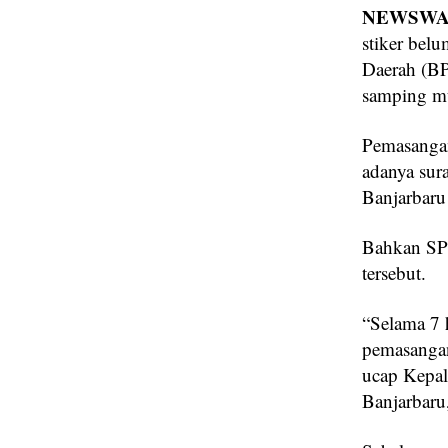
NEWSWAY
stiker bel
Daerah (BP
samping m
Pemasangan
adanya sur
Banjarbaru
Bahkan SP 
tersebut.
“Selama 7 
pemasangan
ucap Kepal
Banjarbaru