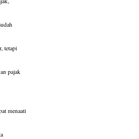
jak,
sudah
, tetapi
kan pajak
pat menaati
ta