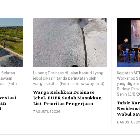
 Selatan
Lubang Drainase di Jalan Kasturi I yang
Kegiatan MT
 kawasn
jebol dikasih tanda peringatan oleh
Workshop Sas
an. (Foto :
warga sekitar. (Foto : ist/newsway.co.id)
yang digelar
Budaya Provi
Warga Keluhkan Drainase
Senin (3/8/2
vestasi
Jebol, PUPR Sudah Masukkan
Tafsir Ka
lan
List Prioritas Pengerjaan
Residensi
i
7 AGUSTUS 2026
Wabul Saw
6 AGUSTUS 2