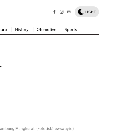
LIGHT
ture
History
Otomotive
Sports
a
ambung Mangkurat. (Foto :ist/newsway.id)