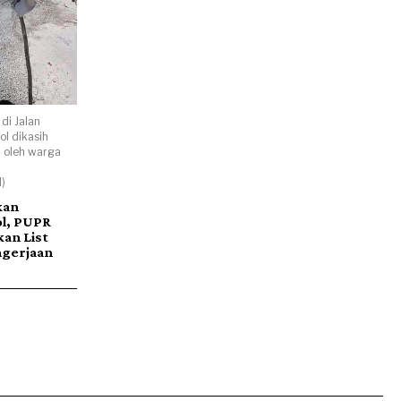
di Jalan
ol dikasih
 oleh warga
)
kan
ol, PUPR
an List
ngerjaan