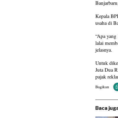
Banjarbaru,
Kepala BP
usaha di B
“Apa yang 
lalai memba
jelasnya.
Untuk dike
Juta Dua R
pajak rekl
Bagikan
Baca juga