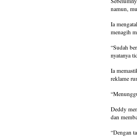
Sebelumnya
namun, mun
Ia mengata
menagih me
“Sudah ber
nyatanya t
Ia memasti
reklame ru
“Menunggu 
Deddy meng
dan membay
“Dengan ta