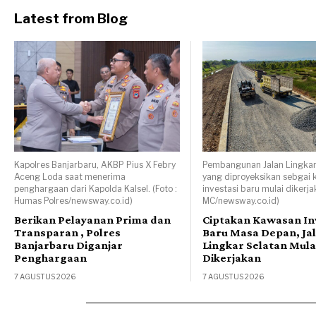
Latest from Blog
Kapolres Banjarbaru, AKBP Pius X Febry
Pembangunan Jalan Lingkar
Aceng Loda saat menerima
yang diproyeksikan sebgai
penghargaan dari Kapolda Kalsel. (Foto :
investasi baru mulai dikerjak
Humas Polres/newsway.co.id)
MC/newsway.co.id)
Berikan Pelayanan Prima dan
Ciptakan Kawasan In
Transparan , Polres
Baru Masa Depan, Ja
Banjarbaru Diganjar
Lingkar Selatan Mula
Penghargaan
Dikerjakan
7 AGUSTUS 2026
7 AGUSTUS 2026