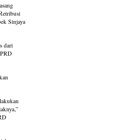
pasang
Retribusi
ek Sinjaya
 dari
BPPRD
akan
elakukan
jaknya,”
PRD