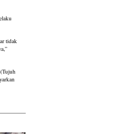
elaku
ar tidak
ya,”
 (Tujuh
yarkan