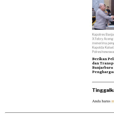
Kapolres Banja
X Febry Aceng
menerima peng
Kapolda Kalsel
Polres/newsway
Berikan Pe
dan Transpa
Banjarbaru 
Pengharga
Tinggalk
Anda harus
m