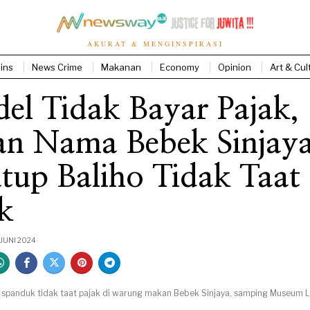
AKURAT & MENGINSPIRASI
ins
News Crime
Makanan
Economy
Opinion
Art & Cul
el Tidak Bayar Pajak,
an Nama Bebek Sinjay
tup Baliho Tidak Taat
k
 JUNI 2024
panduk tidak taat pajak di warung makan Bebek Sinjaya, samping Museum L