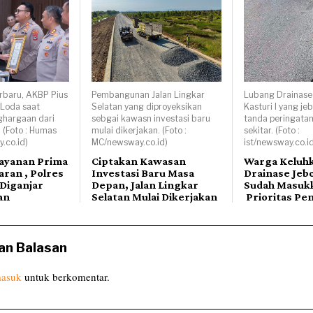
rbaru, AKBP Pius
Pembangunan Jalan Lingkar
Lubang Drainase 
 Loda saat
Selatan yang diproyeksikan
Kasturi I yang jeb
hargaan dari
sebgai kawasn investasi baru
tanda peringatan
. (Foto : Humas
mulai dikerjakan. (Foto :
sekitar. (Foto :
.co.id)
MC/newsway.co.id)
ist/newsway.co.id
layanan Prima
Ciptakan Kawasan
Warga Keluh
ran , Polres
Investasi Baru Masa
Drainase Jeb
Diganjar
Depan, Jalan Lingkar
Sudah Masukk
an
Selatan Mulai Dikerjakan
Prioritas Pe
an Balasan
asuk
untuk berkomentar.