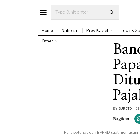
Home
National
Prov Kalsel
Tech & Sa
Other
Band
Pap
Ditu
Paja
BY
SUROTO
21
Bagikan
Para petugas dari BPPRD saat memasang s