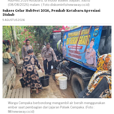
HubFest 2026 Kotabaru, di Indoor Basket Saijaan, Sabtu
(08/08/2026) malam. ( Foto diskominfo/newsway.co.id)
Sukses Gelar HubFest 2026, Pemkab Kotabaru Apresiasi
Dishub
9 AGUSTUS 2026
Warga Cempaka berbondong mengambil air bersih menggunakan
ember saat pembagian dari jajaran Polsek Cempaka. (Foto :
IM/newsway.co.id)