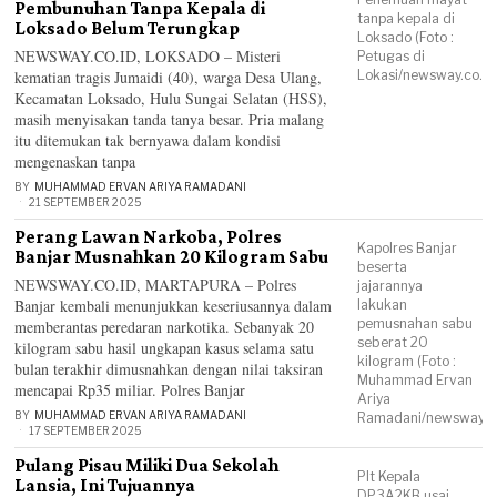
Pembunuhan Tanpa Kepala di
tanpa kepala di
Loksado Belum Terungkap
Loksado (Foto :
NEWSWAY.CO.ID, LOKSADO – Misteri
Petugas di
kematian tragis Jumaidi (40), warga Desa Ulang,
Lokasi/newsway.co.id
Kecamatan Loksado, Hulu Sungai Selatan (HSS),
masih menyisakan tanda tanya besar. Pria malang
itu ditemukan tak bernyawa dalam kondisi
mengenaskan tanpa
BY
MUHAMMAD ERVAN ARIYA RAMADANI
21 SEPTEMBER 2025
Perang Lawan Narkoba, Polres
Kapolres Banjar
Banjar Musnahkan 20 Kilogram Sabu
beserta
NEWSWAY.CO.ID, MARTAPURA – Polres
jajarannya
Banjar kembali menunjukkan keseriusannya dalam
lakukan
pemusnahan sabu
memberantas peredaran narkotika. Sebanyak 20
seberat 20
kilogram sabu hasil ungkapan kasus selama satu
kilogram (Foto :
bulan terakhir dimusnahkan dengan nilai taksiran
Muhammad Ervan
mencapai Rp35 miliar. Polres Banjar
Ariya
BY
MUHAMMAD ERVAN ARIYA RAMADANI
Ramadani/newsway.co
17 SEPTEMBER 2025
Pulang Pisau Miliki Dua Sekolah
Plt Kepala
Lansia, Ini Tujuannya
DP3A2KB usai