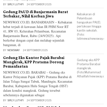
BY
SIRLY LUTHFI
24 SEPTEMBER 2025
Gedung PAUD di Banjarmasin Barat
Kebakaran di
Terbakar, Nihil Korban Jiwa
Pelambuan
NEWSWAY.CO.ID, BANJARMASIN – Kebakaran
hanguskan PAUD,
hebat terjadi di kawasan Jalan IR PHM Noor RT
pertokoan hingga
kantin sekolah.
41, RW 03, Kelurahan Pelambuan, Kecamatan
(Foto:
Banjarmasin Barat, Rabu (24/9/2025). Api
istimewa/newsway.co.
berkobar dengan cepat dan melahap sejumlah
bangunan, di
BY
NEWSWAY
24 SEPTEMBER 2025
Gedung Eks Kantor Pajak Barabai
Gedung eks KPP
Mangkrak, KPP Pratama Dorong
Pratama Barabai
Pemanfaatan
mangkrak.
NEWSWAY.CO.ID, BARABAI – Gedung eks
(Foto:Muhammad
Kantor Pelayanan Pajak (KPP) Pratama Barabai di
Athaillah/newsway.co.
Jalan Telaga Sungai Tabuk, Mandingin, Kecamatan
Barabai, Kabupaten Hulu Sungai Tengah (HST)
dalam kondisi mangkrak. Gedung tersebut
sebelumnya digunakan sebagai
BY
SIRLY LUTHFI
24 SEPTEMBER 2025