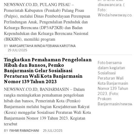
NEWSWAY.CO.ID, PULANG PISAU –
diwawancara. (
Pemerintah Kabupaten (Pemkab) Pulang Pisau
Foto :
Winda/newsway.co.id
(Pulpis), melalui Dinas Pemberdayaan Perempuan
Perlindungan Anak, Pengendalian Penduduk dan
Keluarga Berencana (DP3AP2KB) dan Badan
Kependudukan dan Keluarga Berencana Nasional
(BKKBN), memiliki program
BY
MARGARETAHA WINDA FEBIANA KAROTINA
29 JULI 2025
Tingkatkan Pemahaman Pengelolaan
Foto bersama
Hibah dan Bansos, Pemko
dalam kegiatan
Banjarmasin Gelar Sosialisasi
Sosialisasi
Peraturan Wali Kota Banjarmasin
Peraturan Wali
Nomor 139 Tahun 2023
Kota Banjarmasin
NEWSWAY.CO.ID, BANJARMASIN – Dalam
Nomor 139 Tahun
2023. (Foto:
rangka meningkatkan pemahaman pengelolaan
Prokom
hibah dan bansos, Pemerintah Kota (Pemko)
Banjarmasin/newsway.
Banjarmasin melalui bagian Kesejahteraan Rakyat
(Kesra) menggelar Sosialisasi Peraturan Wali Kota
Banjarmasin Nomor 139 Tahun 2023. Kegiatan
tersebut
BY
FAHMI RAMADHANI
29 JULI 2025