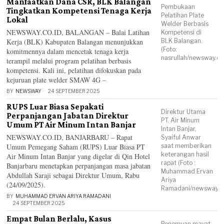
Manfaatkan Dana CSR, BLK Balangan
Pembukaan
Tingkatkan Kompetensi Tenaga Kerja
Pelatihan Plate
Lokal
Welder Berbasis
NEWSWAY.CO.ID, BALANGAN – Balai Latihan
Kompetensi di
Kerja (BLK) Kabupaten Balangan menunjukkan
BLK Balangan.
(Foto:
komitmennya dalam mencetak tenaga kerja
nasrullah/newsway.co.
terampil melalui program pelatihan berbasis
kompetensi. Kali ini, pelatihan difokuskan pada
kejuruan plate welder SMAW 4G –
BY
NEWSWAY
24 SEPTEMBER 2025
RUPS Luar Biasa Sepakati
Direktur Utama
Perpanjangan Jabatan Direktur
PT. Air Minum
Umum PT Air Minum Intan Banjar
Intan Banjar,
NEWSWAY.CO.ID, BANJARBARU – Rapat
Syaiful Anwar
Umum Pemegang Saham (RUPS) Luar Biasa PT
saat memberikan
keterangan hasil
Air Minum Intan Banjar yang digelar di Qin Hotel
rapat (Foto :
Banjarbaru menetapkan perpanjangan masa jabatan
Muhammad Ervan
Abdullah Saraji sebagai Direktur Umum, Rabu
Ariya
(24/09/2025).
Ramadani/newsway.co
BY
MUHAMMAD ERVAN ARIYA RAMADANI
24 SEPTEMBER 2025
Empat Bulan Berlalu, Kasus
Penemuan mayat