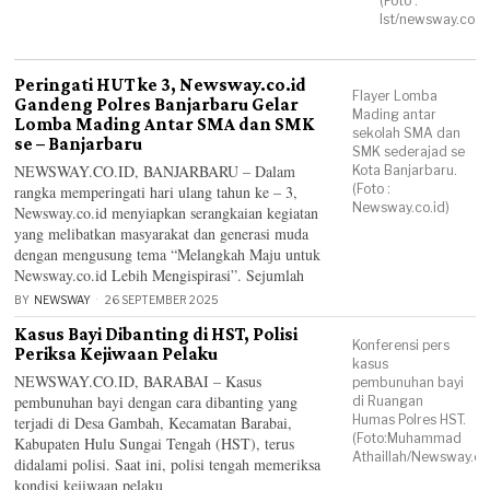
(Foto :
Ist/newsway.co.id
Peringati HUT ke 3, Newsway.co.id
Flayer Lomba
Gandeng Polres Banjarbaru Gelar
Mading antar
Lomba Mading Antar SMA dan SMK
sekolah SMA dan
se – Banjarbaru
SMK sederajad se
NEWSWAY.CO.ID, BANJARBARU – Dalam
Kota Banjarbaru.
(Foto :
rangka memperingati hari ulang tahun ke – 3,
Newsway.co.id)
Newsway.co.id menyiapkan serangkaian kegiatan
yang melibatkan masyarakat dan generasi muda
dengan mengusung tema “Melangkah Maju untuk
Newsway.co.id Lebih Mengispirasi”. Sejumlah
BY
NEWSWAY
26 SEPTEMBER 2025
Kasus Bayi Dibanting di HST, Polisi
Konferensi pers
Periksa Kejiwaan Pelaku
kasus
NEWSWAY.CO.ID, BARABAI – Kasus
pembunuhan bayi
pembunuhan bayi dengan cara dibanting yang
di Ruangan
Humas Polres HST.
terjadi di Desa Gambah, Kecamatan Barabai,
(Foto:Muhammad
Kabupaten Hulu Sungai Tengah (HST), terus
Athaillah/Newsway.co.
didalami polisi. Saat ini, polisi tengah memeriksa
kondisi kejiwaan pelaku