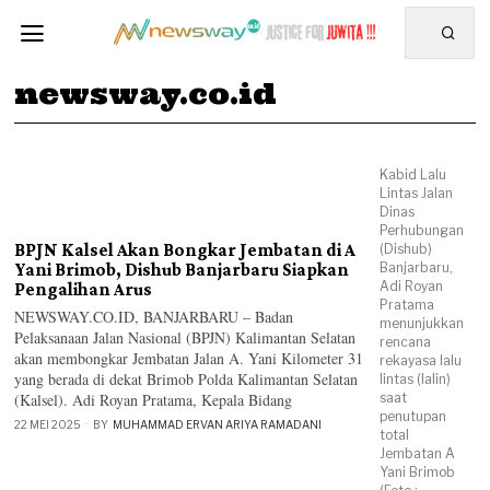
newsway.co.id
Kabid Lalu
Lintas Jalan
Dinas
Perhubungan
BPJN Kalsel Akan Bongkar Jembatan di A
(Dishub)
Yani Brimob, Dishub Banjarbaru Siapkan
Banjarbaru,
Adi Royan
Pengalihan Arus
Pratama
NEWSWAY.CO.ID, BANJARBARU – Badan
menunjukkan
Pelaksanaan Jalan Nasional (BPJN) Kalimantan Selatan
rencana
akan membongkar Jembatan Jalan A. Yani Kilometer 31
rekayasa lalu
yang berada di dekat Brimob Polda Kalimantan Selatan
lintas (lalin)
(Kalsel). Adi Royan Pratama, Kepala Bidang
saat
penutupan
22 MEI 2025
BY
MUHAMMAD ERVAN ARIYA RAMADANI
total
Jembatan A
Yani Brimob