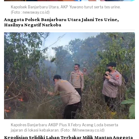
Kapolsek Banjarbaru Utara, AKP Yuwono turut serta tes urine.
(Foto : newsway.co.id)
Anggota Polsek Banjarbaru Utara Jalani Tes Urine,
Hasilnya Negatif Narkoba
Kapolres Banjarbaru AKBP Pius X Febry Aceng Loda beserta
jajaran di lokasi kebakaran. (Foto : IM/newsway.co.id)
Kepolisian Selidiki Lahan Terbakar Milik Mantan Anggota