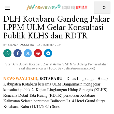
DLH Kotabaru Gandeng Pakar
LPPM ULM Gelar Konsultasi
Publik KLHS dan RDTR
BY
SELAMAT AGUSTIRA
12 DESEMBER 2024
Staf Ahli Bupati Kotabaru Zainal Arifin, S SP M Si Bidang Pemerintahan
saat diwawancarai ( Foto : Sagustira/newsway.co.id)
NEWSWAY.CO.ID
, KOTABARU
– Dinas Lingkungan Hidup
Kabupaten Kotabaru bersama ULM Banjarmasin menggelar
konsultasi publik 2′ Kajian Lingkungan Hidup Strategis (KLHS)
Rencana Detail Tata Ruang (RDTR) perkotaan Kotabaru
Kalimatan Selatan bertempat Ballroom Lt. 4 Hotel Grand Surya
Kotabaru, Rabu (11/12/2024) Sore.