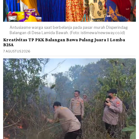
Antusiasme warga saat berbelanja pada pasar murah Disperindag
Balangan di Desa Lamida Bawah. (Foto: istimewa/newsway.co.id)
Kreativitas TP PKK Balangan Bawa Pulang Juara I Lomba
B2SA
7 AGUSTUS 2026