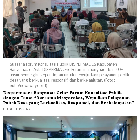
Suasana Forum Konsultasi Publik DISPERMADES Kabupaten
Banyumas di Aula DISPERMADES. Forum ini menghadirkan 40+
unsur pemangku kepentingan untuk mewujudkan pelayanan publik
desa yang berkualitas, responsif, dan berkelanjutan. (Foto :
Suho/newsway.co.id)
Dispermades Banyumas Gelar Forum Konsultasi Publik
dengan Tema “Bersama Masyarakat, Wujudkan Pelayanan
Publik Desa yang Berkualitas, Responsif, dan Berkelanjutan”
8 AGUSTUS 2026