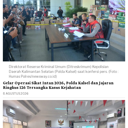
Direktorat Reserse Kriminal Umum (Ditreskrimum) Kepolisian
Daerah Kalimantan Selatan (Polda Kalsel) saat konfersi pers. (Foto :
Humas Polres/newsway.co.id)
Gelar Operasi Sikat Intan 2026, Polda Kalsel dan Jajaran
Ringkus 126 Tersangka Kasus Kejahatan
8 AGUSTUS 2026