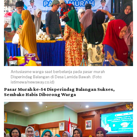
Antusiasme warga saat berbelanja pada pasar murah
Disperindag Balangan di Desa Lamida Bawah. (Foto:
istimewa/newsway.co.id)
Pasar Murah ke-54 Disperindag Balangan Sukses,
Sembako Habis Diborong Warga