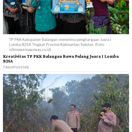
TP PKK Kabupaten Balangan menerima penghargaan Juara I
Lomba B2SA Tingkat Provinsi Kalimantan Selatan. (Foto:
istimewa/newsway.co.id)
Kreativitas TP PKK Balangan Bawa Pulang Juara I Lomba
B2SA
7 AGUSTUS 2026