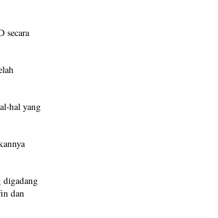
D secara
elah
al-hal yang
ikannya
g digadang
fin dan