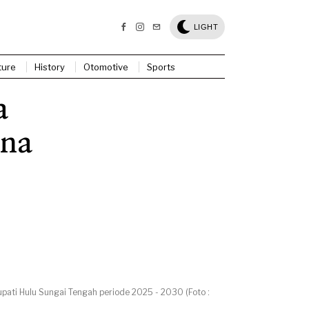
LIGHT
ture
History
Otomotive
Sports
a
rna
ati Hulu Sungai Tengah periode 2025 - 2030 (Foto :