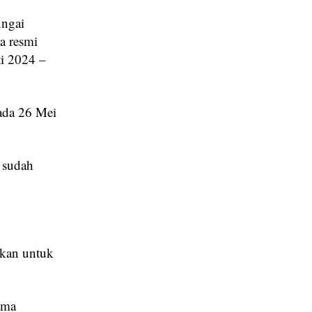
ngai
a resmi
i 2024 –
ada 26 Mei
 sudah
akan untuk
ama