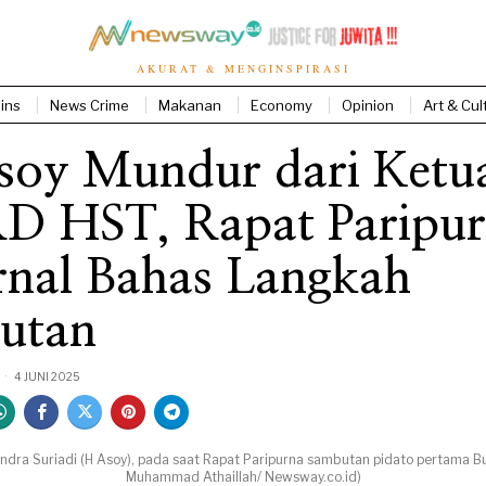
AKURAT & MENGINSPIRASI
ins
News Crime
Makanan
Economy
Opinion
Art & Cul
soy Mundur dari Ketu
D HST, Rapat Paripu
rnal Bahas Langkah
jutan
4 JUNI 2025
a Suriadi (H Asoy), pada saat Rapat Paripurna sambutan pidato pertama Bup
Muhammad Athaillah/ Newsway.co.id)