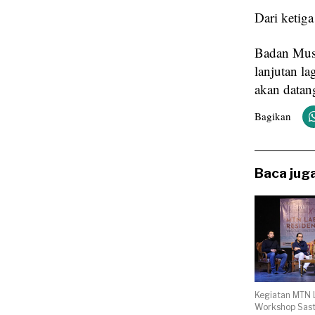
Dari ketiga
Badan Mus
lanjutan l
akan datan
Bagikan
Baca juga
Kegiatan MTN 
Workshop Sast