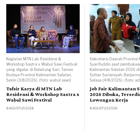
Kegiatan MTN Lab Residensi &
Sekretaris Daerah Provinsi K
Workshop Sastra x Wabul Sawi Festival
Syarifuddin saat pembukaan
yang digelar di Balairung Sari, Taman
Kalimantan Selatan 2026 d
Budaya Provinsi Kalimantan Selatan,
Sultan Suriansyah, Banjarm
Senin (3/8/2026). (foto: wabul sawi)
Selasa (4/8/2026). (foto: a
Tafsir Karya di MTN Lab
Job Fair Kalimantan 
Residensi & Workshop Sastra x
2026 Dibuka, Tersedia
Wabul Sawi Festival
Lowongan Kerja
6 AGUSTUS 2026
6 AGUSTUS 2026