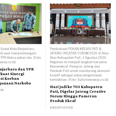
 Sosial Kota Banjarbaru,
Pembukaan PEKAN KREASI PATI &
adi saat menandatangani
JATENG CREATIVE FORUM 2026 di Alun-
PR Kobra pekan lalu. (Foto
Alun Kabupaten Pati, 3 Agustus 2026.
sway.co.id)
Kegiatan ini menjadi langkah bersama
Kemenekraf, Pemprov Jateng dan
njarbaru dan YPR
Pemkab Pati untuk mendorong ekonomi
kuat Sinergi
kreatif sebagai solusi pengentasan
asi Korban
kemiskinan. (Foto: Suho/newsway.co.id)
gunaan Narkoba
Hari Jadi ke 703 Kabupaten
026
Pati, Digelar Jateng Creative
Forum Hingga Pameran
Produk Ekraf
6 AGUSTUS 2026