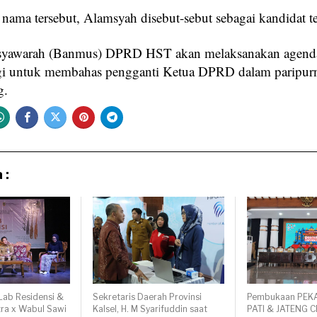
 nama tersebut, Alamsyah disebut-sebut sebagai kandidat te
yawarah (Banmus) DPRD HST akan melaksanakan agenda
agi untuk membahas pengganti Ketua DPRD dalam paripur
g.
 :
Lab Residensi &
Sekretaris Daerah Provinsi
Pembukaan PEK
ra x Wabul Sawi
Kalsel, H. M Syarifuddin saat
PATI & JATENG C