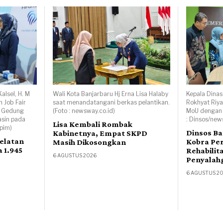
alsel, H. M
Wali Kota Banjarbaru Hj Erna Lisa Halaby
Kepala Dinas
 Job Fair
saat menandatangani berkas pelantikan.
Rokhyat Riy
i Gedung
(Foto : newsway.co.id)
MoU dengan Y
asin pada
: Dinsos/new
Lisa Kembali Rombak
dpim)
Dinsos Ba
Kabinetnya, Empat SKPD
Selatan
Kobra Per
Masih Dikosongkan
 1.945
Rehabilit
6 AGUSTUS 2026
Penyalah
6 AGUSTUS 2