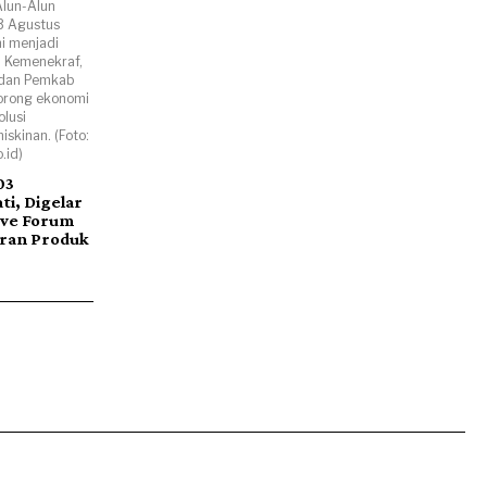
lun-Alun
3 Agustus
ni menjadi
 Kemenekraf,
 dan Pemkab
orong ekonomi
olusi
skinan. (Foto:
.id)
03
i, Digelar
ive Forum
ran Produk