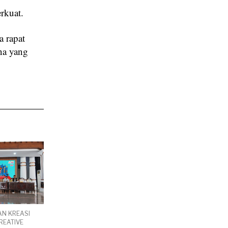
rkuat.
 rapat
na yang
AN KREASI
REATIVE