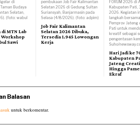
igelar di
pembukaan Job Fair Kalimantan
FORUM 2026 di A
, Taman Budaya
Selatan 2026 di Gedung Sultan
Kabupaten Pati, 
antan Selatan,
Suriansyah, Banjarmasin pada
2026. Kegiatan i
6). (foto: wabul
Selasa (4/8/2026). (foto: adpim)
langkah bersama
Pemprov Jateng
Job Fair Kalimantan
Pati untuk mend
a di MTN Lab
Selatan 2026 Dibuka,
kreatif sebagai s
& Workshop
Tersedia 1.945 Lowongan
pengentasan kemi
bul Sawi
Kerja
Suho/newsway.co
Hari Jadi ke 7
Kabupaten Pat
Jateng Creat
Hingga Pame
Ekraf
an Balasan
asuk
untuk berkomentar.