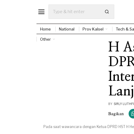
Home
National
Prov Kalsel
Tech & Sa
Other
H A
DPR
Inte
Lan
BY
SIRLY LUTHFI
Bagikan
Pada saat wawancara dengan Ketua DPRD HST H Hendr