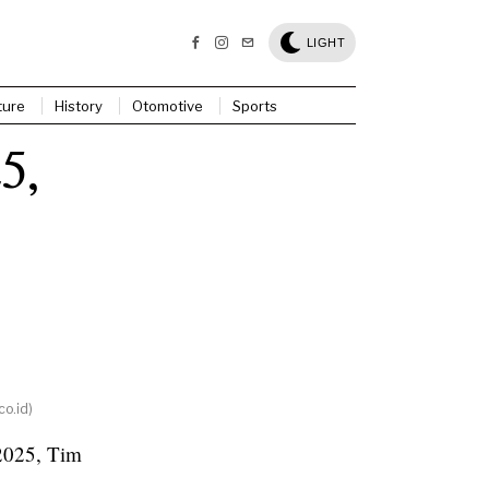
LIGHT
ture
History
Otomotive
Sports
5,
o.id)
2025, Tim