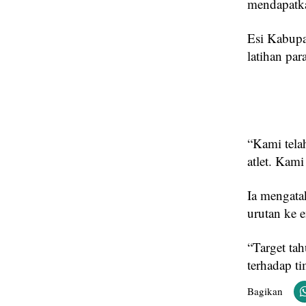
mendapatka
Esi Kabupa
latihan par
“Kami telah
atlet. Kami
Ia mengata
urutan ke 
“Target ta
terhadap t
Bagikan