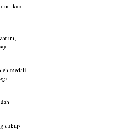
utin akan
at ini,
maju
oleh medali
agi
a.
udah
ang cukup