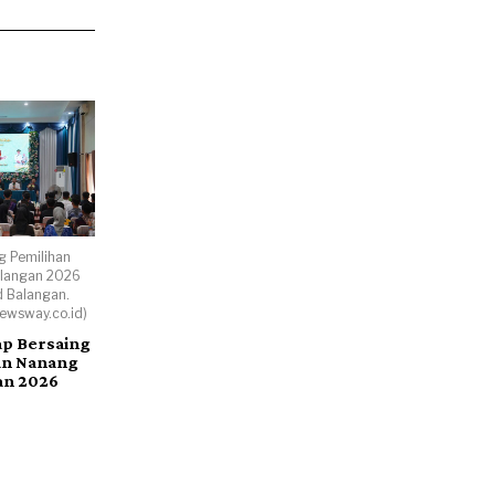
g Pemilihan
langan 2026
d Balangan.
newsway.co.id)
ap Bersaing
an Nanang
an 2026