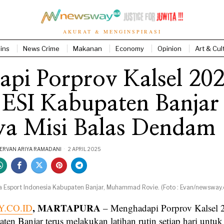
AKURAT & MENGINSPIRASI
ins
News Crime
Makanan
Economy
Opinion
Art & Cul
pi Porprov Kalsel 202
 ESI Kabupaten Banjar
ya Misi Balas Dendam
RVAN ARIYA RAMADANI
2 APRIL 2025
a Esport Indonesia Kabupaten Banjar, Muhammad Rovie. (Foto : Evan/newsway.c
, MARTAPURA
.CO.ID
– Menghadapi Porprov Kalsel 
en Banjar terus melakukan latihan rutin setiap hari untuk