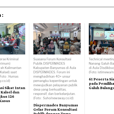
 :
erse Kriminal
Suasana Forum Konsultasi
Technical meetin
krimum)
Publik DISPERMADES
Nanang Galuh Ba
rah Kalimantan
Kabupaten Banyumas di Aula
di Aula Disdikbu
Kalsel) saat
DISPERMADES. Forum ini
(Foto: istimewa/
(Foto : Humas
menghadirkan 40+ unsur
61 Peserta Si
.co.id)
pemangku kepentingan untuk
pada Pemilih
mewujudkan pelayanan publik
si Sikat Intan
Galuh Balang
desa yang berkualitas,
 Kalsel dan
responsif, dan berkelanjutan.
gkus 126
(Foto : Suho/newsway.co.id)
Kasus
Dispermades Banyumas
Gelar Forum Konsultasi
Publik dengan Tema