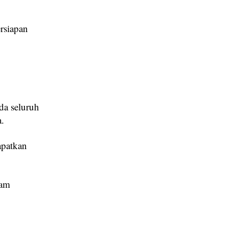
rsiapan
da seluruh
a.
apatkan
dam