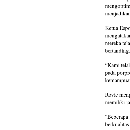
mengoptima
menjadikan
Ketua Espo
mengatakan
mereka tel
bertanding
“Kami tela
pada porpr
kemampuann
Rovie meng
memiliki j
“Beberapa a
berkualita