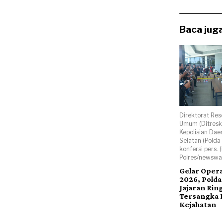
Baca juga
Direktorat Res
Umum (Ditres
Kepolisian Dae
Selatan (Polda 
konfersi pers. 
Polres/newsway
Gelar Opera
2026, Polda
Jajaran Rin
Tersangka 
Kejahatan