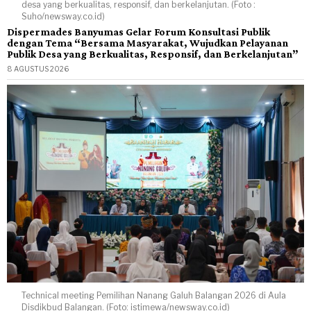
desa yang berkualitas, responsif, dan berkelanjutan. (Foto :
Suho/newsway.co.id)
Dispermades Banyumas Gelar Forum Konsultasi Publik
dengan Tema “Bersama Masyarakat, Wujudkan Pelayanan
Publik Desa yang Berkualitas, Responsif, dan Berkelanjutan”
8 AGUSTUS 2026
Technical meeting Pemilihan Nanang Galuh Balangan 2026 di Aula
Disdikbud Balangan. (Foto: istimewa/newsway.co.id)