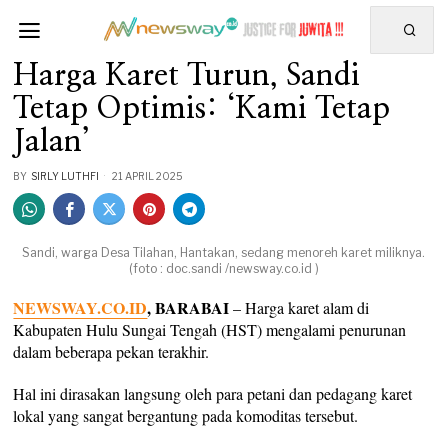
Harga Karet Turun, Sandi
Tetap Optimis: ‘Kami Tetap
Jalan’
BY
SIRLY LUTHFI
21 APRIL 2025
Sandi, warga Desa Tilahan, Hantakan, sedang menoreh karet miliknya.
(foto : doc.sandi /newsway.co.id )
NEWSWAY.CO.ID
, BARABAI
– Harga karet alam di
Kabupaten Hulu Sungai Tengah (HST) mengalami penurunan
dalam beberapa pekan terakhir.
Hal ini dirasakan langsung oleh para petani dan pedagang karet
lokal yang sangat bergantung pada komoditas tersebut.