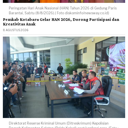
Peringatan Hari Anak Nasional (HAN) Tahun 2026 di Gedung Paris
Barantai, Sabtu (8/8/2026).( Foto diskominfo/newsway.co.id)
Pemkab Kotabaru Gelar HAN 2026, Dorong Partisipasi dan
Kreativitas Anak
8 AGUSTUS 2026
Direktorat Reserse Kriminal Umum (Ditreskrimum) Kepolisian