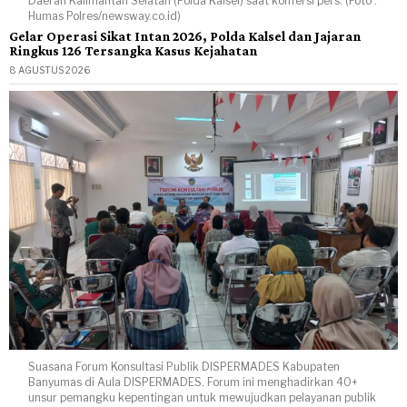
Daerah Kalimantan Selatan (Polda Kalsel) saat konfersi pers. (Foto :
Humas Polres/newsway.co.id)
Gelar Operasi Sikat Intan 2026, Polda Kalsel dan Jajaran
Ringkus 126 Tersangka Kasus Kejahatan
8 AGUSTUS 2026
Suasana Forum Konsultasi Publik DISPERMADES Kabupaten
Banyumas di Aula DISPERMADES. Forum ini menghadirkan 40+
unsur pemangku kepentingan untuk mewujudkan pelayanan publik