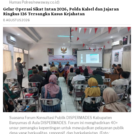
Humas Polres/newsway.co.id)
Gelar Operasi Sikat Intan 2026, Polda Kalsel dan Jajaran
Ringkus 126 Tersangka Kasus Kejahatan
8 AGUSTUS 2026
Suasana Forum Konsultasi Publik DISPERMADES Kabupaten
Banyumas di Aula DISPERMADES. Forum ini menghadirkan 40+
unsur pemangku kepentingan untuk mewujudkan pelayanan publik
desa yang berkualitas, responsif, dan berkelanjutan. (Foto :