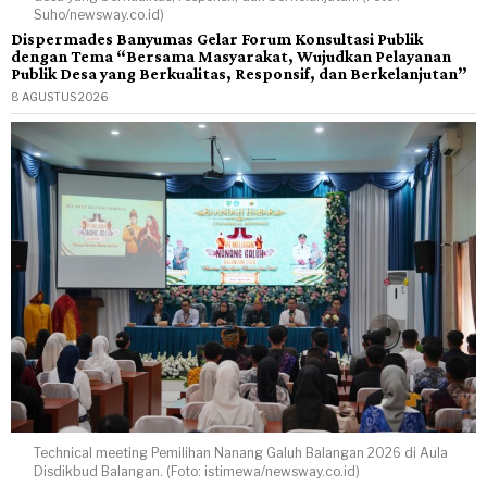
Suho/newsway.co.id)
Dispermades Banyumas Gelar Forum Konsultasi Publik
dengan Tema “Bersama Masyarakat, Wujudkan Pelayanan
Publik Desa yang Berkualitas, Responsif, dan Berkelanjutan”
8 AGUSTUS 2026
Technical meeting Pemilihan Nanang Galuh Balangan 2026 di Aula
Disdikbud Balangan. (Foto: istimewa/newsway.co.id)