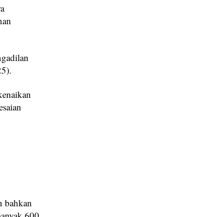
ra
nan
ngadilan
5).
kenaikan
esaian
an bahkan
ebanyak 600