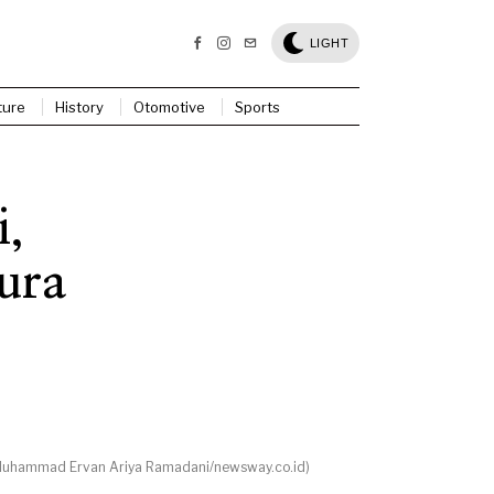
LIGHT
ture
History
Otomotive
Sports
i,
ura
 Muhammad Ervan Ariya Ramadani/newsway.co.id)