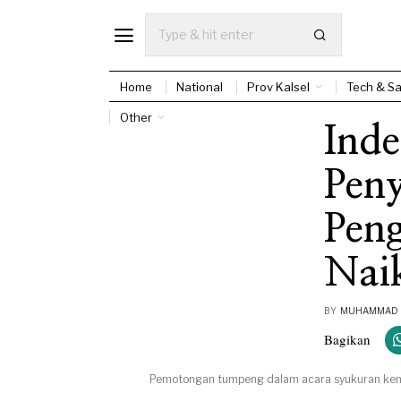
Home
National
Prov Kalsel
Tech & Sa
Other
Ind
Peny
Pen
Naik
BY
MUHAMMAD E
Bagikan
Pemotongan tumpeng dalam acara syukuran kena