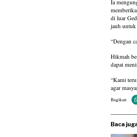
Ia mengung
memberikan
di luar Ge
jauh untuk
“Dengan ca
Hikmah ber
dapat meni
“Kami teru
agar masya
Bagikan
Baca juga