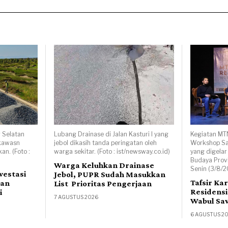
 Selatan
Lubang Drainase di Jalan Kasturi I yang
Kegiatan MT
 kawasn
jebol dikasih tanda peringatan oleh
Workshop Sas
an. (Foto :
warga sekitar. (Foto : ist/newsway.co.id)
yang digelar
Budaya Provi
Warga Keluhkan Drainase
Senin (3/8/2
vestasi
Jebol, PUPR Sudah Masukkan
Tafsir Ka
lan
List Prioritas Pengerjaan
Residensi
i
7 AGUSTUS 2026
Wabul Saw
6 AGUSTUS 2