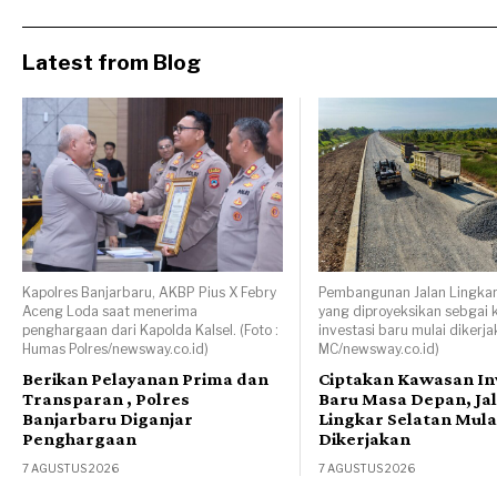
Latest from Blog
Kapolres Banjarbaru, AKBP Pius X Febry
Pembangunan Jalan Lingkar
Aceng Loda saat menerima
yang diproyeksikan sebgai
penghargaan dari Kapolda Kalsel. (Foto :
investasi baru mulai dikerjak
Humas Polres/newsway.co.id)
MC/newsway.co.id)
Berikan Pelayanan Prima dan
Ciptakan Kawasan In
Transparan , Polres
Baru Masa Depan, Ja
Banjarbaru Diganjar
Lingkar Selatan Mula
Penghargaan
Dikerjakan
7 AGUSTUS 2026
7 AGUSTUS 2026