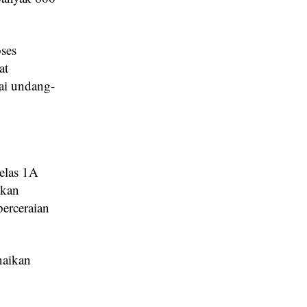
ses
at
ai undang-
elas 1A
ikan
erceraian
naikan