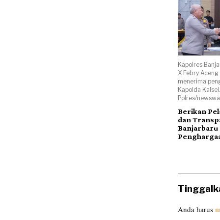
Kapolres Banja
X Febry Aceng
menerima peng
Kapolda Kalsel
Polres/newsway
Berikan Pe
dan Transpa
Banjarbaru 
Pengharga
Tinggalk
Anda harus
m