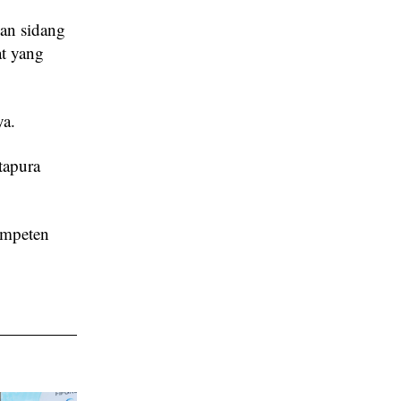
kan sidang
t yang
ya.
tapura
ompeten