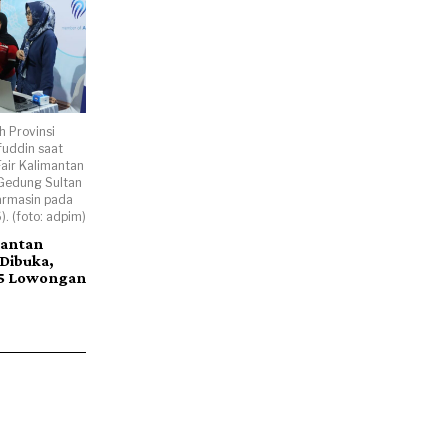
h Provinsi
ifuddin saat
air Kalimantan
 Gedung Sultan
armasin pada
. (foto: adpim)
mantan
 Dibuka,
45 Lowongan