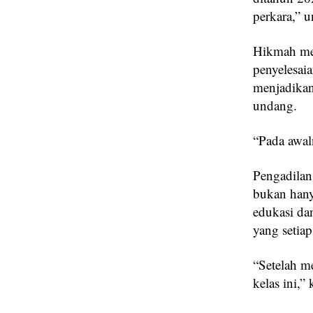
perkara,” 
Hikmah men
penyelesai
menjadikan
undang.
“Pada awal
Pengadilan
bukan hany
edukasi da
yang setia
“Setelah me
kelas ini,”