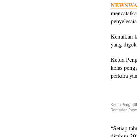
NEWSWAY
mencatatka
penyelesaia
Kenaikan k
yang digel
Ketua Peng
kelas peng
perkara ya
Ketua Pengadi
Ramadani/news
“Setiap ta
ditahun 20