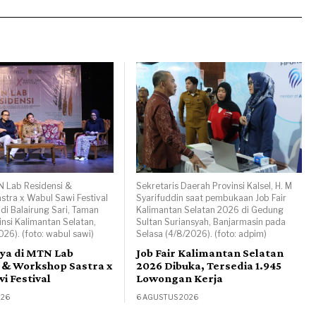
N Lab Residensi &
Sekretaris Daerah Provinsi Kalsel, H. M
tra x Wabul Sawi Festival
Syarifuddin saat pembukaan Job Fair
 di Balairung Sari, Taman
Kalimantan Selatan 2026 di Gedung
nsi Kalimantan Selatan,
Sultan Suriansyah, Banjarmasin pada
026). (foto: wabul sawi)
Selasa (4/8/2026). (foto: adpim)
rya di MTN Lab
Job Fair Kalimantan Selatan
 & Workshop Sastra x
2026 Dibuka, Tersedia 1.945
i Festival
Lowongan Kerja
026
6 AGUSTUS 2026