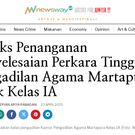
AKURAT & MENGINSPIRASI
ins
News Crime
Makanan
Economy
Opinion
Art & Cul
eks Penanganan
elesaian Perkara Tingg
gadilan Agama Martap
 Kelas IA
RVAN ARIYA RAMADANI
23 APRIL 2025
ikan kelas pengadilan Kantor Pengadilan Agama Martapura Kelas 1A (Foto :