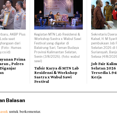
rbaru, AKBP Pius
Kegiatan MTN Lab Residensi &
Sekretaris Daera
 Loda saat
Workshop Sastra x Wabul Sawi
Kalsel, H. M Syar
hargaan dari
Festival yang digelar di
pembukaan Job F
. (Foto : Humas
Balairung Sari, Taman Budaya
Selatan 2026 di
.co.id)
Provinsi Kalimantan Selatan,
Suriansyah, Banj
Senin (3/8/2026). (foto: wabul
Selasa (4/8/2026)
layanan Prima
sawi)
ran , Polres
Job Fair Kali
Diganjar
Tafsir Karya di MTN Lab
Selatan 2026
an
Residensi & Workshop
Tersedia 1.9
Sastra x Wabul Sawi
Kerja
Festival
an Balasan
asuk
untuk berkomentar.