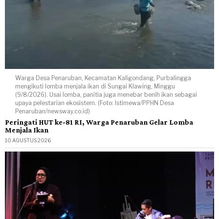
Warga Desa Penaruban, Kecamatan Kaligondang, Purbalingga
mengikuti lomba menjala ikan di Sungai Klawing, Minggu
(9/8/2026). Usai lomba, panitia juga menebar benih ikan sebagai
upaya pelestarian ekosistem. (Foto: Istimewa/PPHN Desa
Penaruban/newsway.co.id)
Peringati HUT ke-81 RI, Warga Penaruban Gelar Lomba
Menjala Ikan
10 AGUSTUS 2026