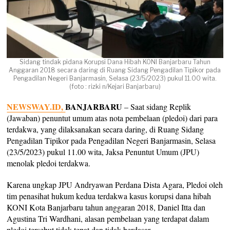
Sidang tindak pidana Korupsi Dana Hibah KONI Banjarbaru Tahun
Anggaran 2018 secara daring di Ruang Sidang Pengadilan Tipikor pada
Pengadilan Negeri Banjarmasin, Selasa (23/5/2023) pukul 11.00 wita.
(foto : rizki n/Kejari Banjarbaru)
NEWSWAY.ID,
BANJARBARU
– Saat sidang Replik
(Jawaban) penuntut umum atas nota pembelaan (pledoi) dari para
terdakwa, yang dilaksanakan secara daring, di Ruang Sidang
Pengadilan Tipikor pada Pengadilan Negeri Banjarmasin, Selasa
(23/5/2023) pukul 11.00 wita, Jaksa Penuntut Umum (JPU)
menolak pledoi terdakwa.
Karena ungkap JPU Andryawan Perdana Dista Agara, Pledoi oleh
tim penasihat hukum kedua terdakwa kasus korupsi dana hibah
KONI Kota Banjarbaru tahun anggaran 2018, Daniel Itta dan
Agustina Tri Wardhani, alasan pembelaan yang terdapat dalam
pledoi tersebut tidak tepat dan tidak berdasar.