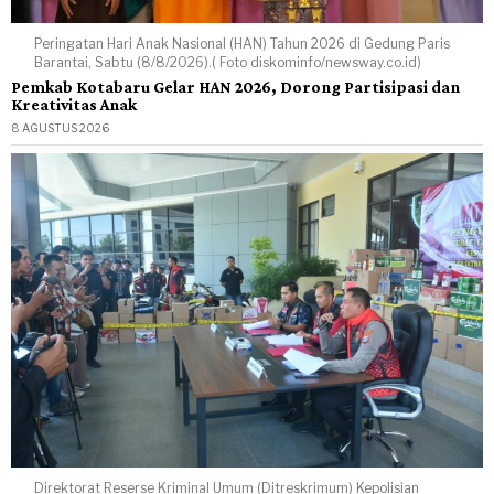
Peringatan Hari Anak Nasional (HAN) Tahun 2026 di Gedung Paris
Barantai, Sabtu (8/8/2026).( Foto diskominfo/newsway.co.id)
Pemkab Kotabaru Gelar HAN 2026, Dorong Partisipasi dan
Kreativitas Anak
8 AGUSTUS 2026
Direktorat Reserse Kriminal Umum (Ditreskrimum) Kepolisian