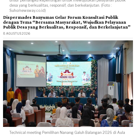
unsur pemangku kepentingan untuk mewujudkan pelayanan publik
desa yang berkualitas, responsif, dan berkelanjutan. (Foto :
Suho/newsway.co.id)
Dispermades Banyumas Gelar Forum Konsultasi Publik
dengan Tema “Bersama Masyarakat, Wujudkan Pelayanan
Publik Desa yang Berkualitas, Responsif, dan Berkelanjutan”
8 AGUSTUS 2026
Technical meeting Pemilihan Nanang Galuh Balangan 2026 di Aula