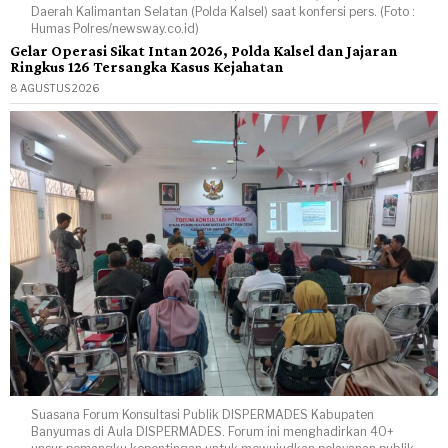
Daerah Kalimantan Selatan (Polda Kalsel) saat konfersi pers. (Foto :
Humas Polres/newsway.co.id)
Gelar Operasi Sikat Intan 2026, Polda Kalsel dan Jajaran
Ringkus 126 Tersangka Kasus Kejahatan
8 AGUSTUS 2026
Suasana Forum Konsultasi Publik DISPERMADES Kabupaten
Banyumas di Aula DISPERMADES. Forum ini menghadirkan 40+