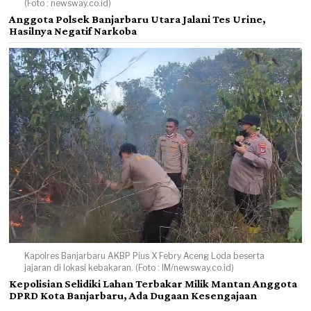
(Foto : newsway.co.id)
Anggota Polsek Banjarbaru Utara Jalani Tes Urine,
Hasilnya Negatif Narkoba
Kapolres Banjarbaru AKBP Pius X Febry Aceng Loda beserta
jajaran di lokasi kebakaran. (Foto : IM/newsway.co.id)
Kepolisian Selidiki Lahan Terbakar Milik Mantan Anggota
DPRD Kota Banjarbaru, Ada Dugaan Kesengajaan