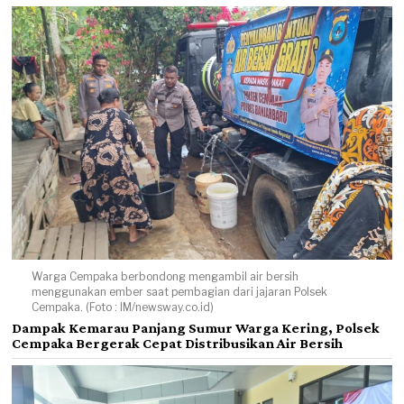
Warga Cempaka berbondong mengambil air bersih
menggunakan ember saat pembagian dari jajaran Polsek
Cempaka. (Foto : IM/newsway.co.id)
Dampak Kemarau Panjang Sumur Warga Kering, Polsek
Cempaka Bergerak Cepat Distribusikan Air Bersih