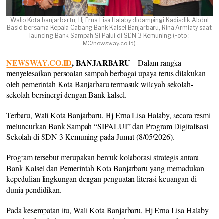
Walio Kota banjarbartu, Hj Erna Lisa Halaby didampingi Kadisdik Abdul
Basid bersama Kepala Cabang Bank Kalsel Banjarbaru, Rina Armiaty saat
launcing Bank Sampah Si Palui di SDN 3 Kemuning.(Foto :
MC/newsway.co.id)
NEWSWAY.CO.ID
, BANJARBARU
– Dalam rangka
menyelesaikan persoalan sampah berbagai upaya terus dilakukan
oleh pemerintah Kota Banjarbaru termasuk wilayah sekolah-
sekolah bersinergi dengan Bank kalsel.
Terbaru, Wali Kota Banjarbaru, Hj Erna Lisa Halaby, secara resmi
meluncurkan Bank Sampah “SIPALUI” dan Program Digitalisasi
Sekolah di SDN 3 Kemuning pada Jumat (8/05/2026).
Program tersebut merupakan bentuk kolaborasi strategis antara
Bank Kalsel dan Pemerintah Kota Banjarbaru yang memadukan
kepedulian lingkungan dengan penguatan literasi keuangan di
dunia pendidikan.
Pada kesempatan itu, Wali Kota Banjarbaru, Hj Erna Lisa Halaby