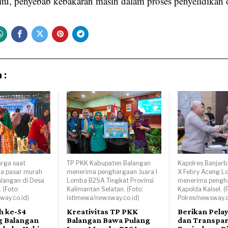
itu, penyebab kebakaran masih dalam proses penyelidikan 
 :
rga saat
TP PKK Kabupaten Balangan
Kapolres Banjarb
da pasar murah
menerima penghargaan Juara I
X Febry Aceng L
alangan di Desa
Lomba B2SA Tingkat Provinsi
menerima pengha
 (Foto:
Kalimantan Selatan. (Foto:
Kapolda Kalsel. (
way.co.id)
istimewa/newsway.co.id)
Polres/newsway.c
h ke-54
Kreativitas TP PKK
Berikan Pela
g Balangan
Balangan Bawa Pulang
dan Transpar