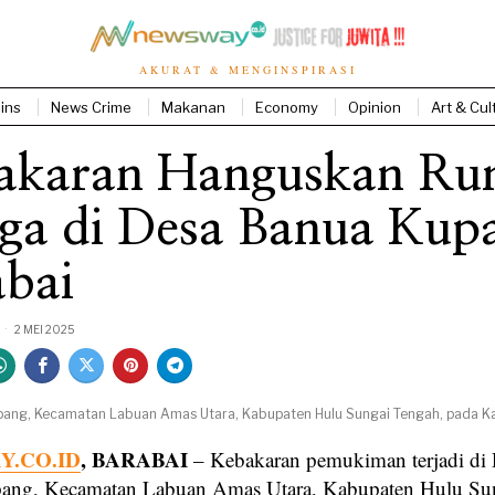
AKURAT & MENGINSPIRASI
ins
News Crime
Makanan
Economy
Opinion
Art & Cul
akaran Hanguskan R
ga di Desa Banua Kup
abai
2 MEI 2025
ang, Kecamatan Labuan Amas Utara, Kabupaten Hulu Sungai Tengah, pada Kamis
.CO.ID
, BARABAI
– Kebakaran pemukiman terjadi di
ang, Kecamatan Labuan Amas Utara, Kabupaten Hulu Su