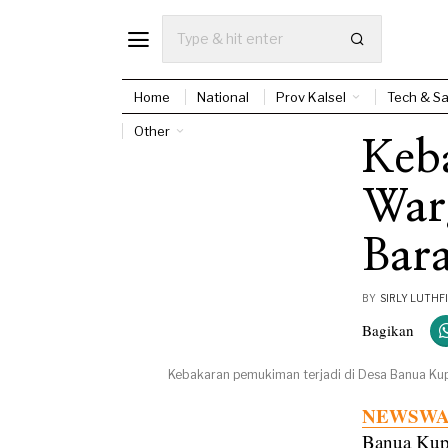
Home
National
Prov Kalsel
Tech & Sa
Other
Keb
War
Bar
BY
SIRLY LUTHFI
Bagikan
Kebakaran pemukiman terjadi di Desa Banua Kup
NEWSWAY
Banua Kup