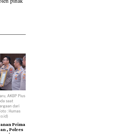
oleh pihak
aru, AKBP Pius
oda saat
rgaan dari
Foto : Humas
o.id)
yanan Prima
an , Polres