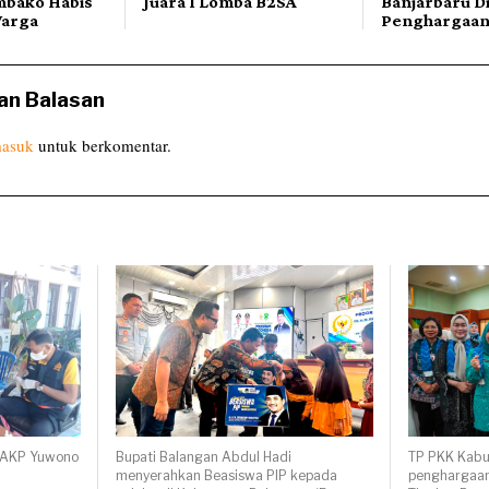
mbako Habis
Juara I Lomba B2SA
Banjarbaru D
Warga
Penghargaa
an Balasan
asuk
untuk berkomentar.
, AKP Yuwono
Bupati Balangan Abdul Hadi
TP PKK Kabu
menyerahkan Beasiswa PIP kepada
penghargaan