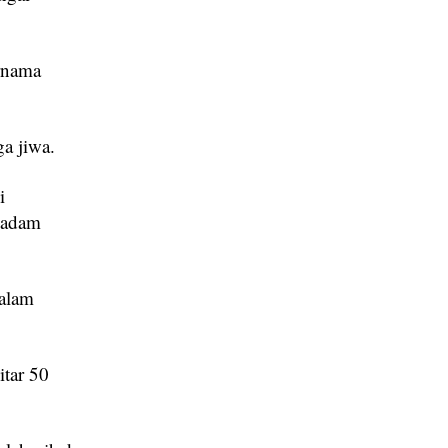
rnama
ga jiwa.
i
 padam
dalam
itar 50