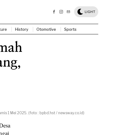
LIGHT
ture
History
Otomotive
Sports
umah
ang,
 1 Mei 2025. (foto : bpbd.hst / newsway.co.id)
 Desa
ngai