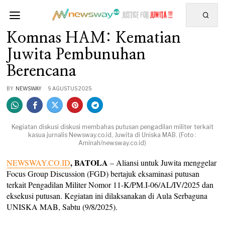
Komnas HAM: Kematian
Juwita Pembunuhan
Berencana
BY
NEWSWAY
9 AGUSTUS 2025
Kegiatan diskusi diskusi membahas putusan pengadilan militer terkait
kasua jurnalis Newsway.co.id, Juwita di Uniska MAB. (Foto :
Aminah/newsway.co.id)
, BATOLA
NEWSWAY.CO.ID
– Aliansi untuk Juwita menggelar
Focus Group Discussion (FGD) bertajuk eksaminasi putusan
terkait Pengadilan Militer Nomor 11-K/PM.I-06/AL/IV/2025 dan
eksekusi putusan. Kegiatan ini dilaksanakan di Aula Serbaguna
UNISKA MAB, Sabtu (9/8/2025).