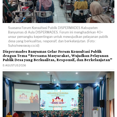
Suasana Forum Konsultasi Publik DISPERMADES Kabupaten
Banyumas di Aula DISPERMADES. Forum ini menghadirkan 40+
unsur pemangku kepentingan untuk mewujudkan pelayanan publik
desa yang berkualitas, responsif, dan berkelanjutan. (Foto :
Suho/newsway.co.id)
Dispermades Banyumas Gelar Forum Konsultasi Publik
dengan Tema “Bersama Masyarakat, Wujudkan Pelayanan
Publik Desa yang Berkualitas, Responsif, dan Berkelanjutan”
8 AGUSTUS 2026