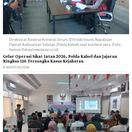
Direktorat Reserse Kriminal Umum (Ditreskrimum) Kepolisian
Daerah Kalimantan Selatan (Polda Kalsel) saat konfersi pers. (Foto :
Humas Polres/newsway.co.id)
Gelar Operasi Sikat Intan 2026, Polda Kalsel dan Jajaran
Ringkus 126 Tersangka Kasus Kejahatan
8 AGUSTUS 2026