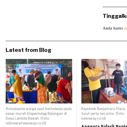
Tinggalk
Anda harus
m
Latest from Blog
Antusiasme warga saat berbelanja pada
Kapolsek Banjarbaru Utara
pasar murah Disperindag Balangan di
turut serta tes urine. (Foto :
Desa Lamida Bawah. (Foto:
newsway.co.id)
istimewa/newsway.co.id)
Anggota Polsek Banj