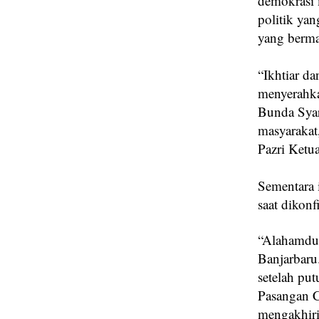
demokrasi 
politik ya
yang bermar
“Ikhtiar d
menyerahka
Bunda Syar
masyarakat
Pazri Ketu
Sementara 
saat dikon
“Alahamdu
Banjarbaru
setelah pu
Pasangan C
mengakhiri