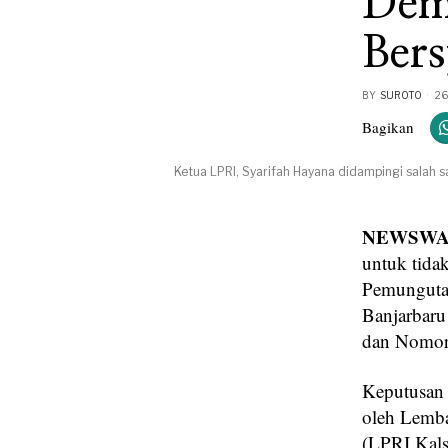
Dem
Ber
BY
SUROTO
26
Bagikan
Ketua LPRI, Syarifah Hayana didampingi salah 
NEWSWAY
untuk tida
Pemungutan
Banjarbar
dan Nomo
Keputusan 
oleh Lemba
(LPRI Kals