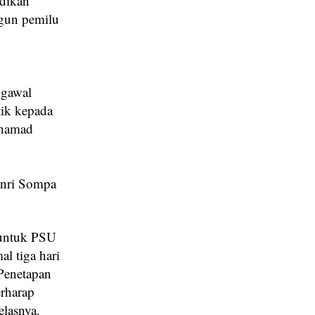
idikan
ngun pemilu
ngawal
tik kepada
uhamad
enri Sompa
 untuk PSU
l tiga hari
Penetapan
erharap
elasnya.