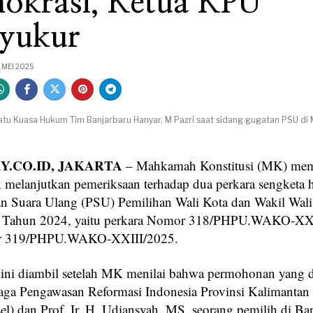
okrasi, Ketua KPU
syukur
 MEI 2025
satu Kuasa Hukum Tim Banjarbaru Hanyar, M Pazri saat sidang gugatan PSU di M
.CO.ID, JAKARTA
– Mahkamah Konstitusi (MK) me
k melanjutkan pemeriksaan terhadap dua perkara sengketa h
 Suara Ulang (PSU) Pemilihan Wali Kota dan Wakil Wali
u Tahun 2024, yaitu perkara Nomor 318/PHPU.WAKO-XX
r 319/PHPU.WAKO-XXIII/2025.
ini diambil setelah MK menilai bahwa permohonan yang 
ga Pengawasan Reformasi Indonesia Provinsi Kalimantan 
el) dan Prof. Ir. H. Udiansyah, MS, seorang pemilih di Ba