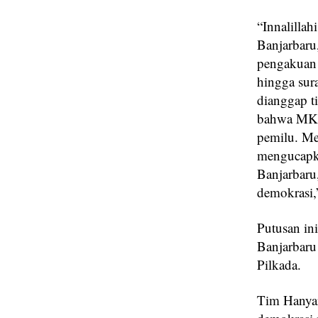
“Innalilla
Banjarbaru
pengakuan 
hingga sur
dianggap t
bahwa MK g
pemilu. Me
mengucapka
Banjarbaru
demokrasi,
Putusan in
Banjarbaru
Pilkada.
Tim Hanyar