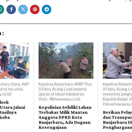
 :
arbaru Utara, AKP
Kapolres Banjarbaru AKBP Pius
Kapolres Banjarb
rta tes urine.
X Febry Aceng Loda beserta
X Febry Aceng L
.co.id)
jajaran di lokasi kebakaran.
menerima pengha
(Foto : IM/newsway.co.id)
Kapolda Kalsel. (
lsek
Polres/newsway.c
Utara Jalani
Kepolisian Selidiki Lahan
Hasilnya
Terbakar Milik Mantan
Berikan Pela
rkoba
Anggota DPRD Kota
dan Transpar
Banjarbaru, Ada Dugaan
Banjarbaru D
Kesengajaan
Penghargaa