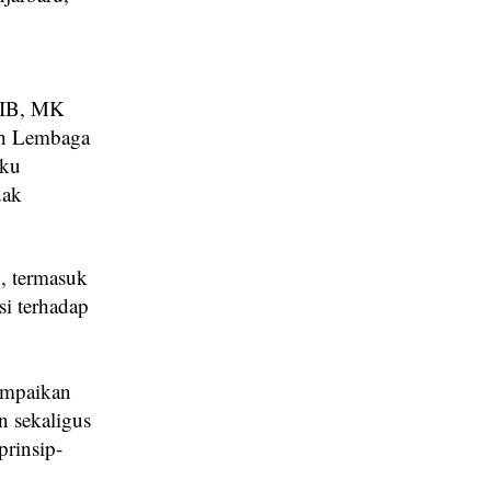
WIB, MK
eh Lembaga
aku
dak
, termasuk
si terhadap
ampaikan
 sekaligus
prinsip-