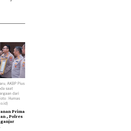
aru, AKBP Pius
oda saat
rgaan dari
Foto : Humas
o.id)
yanan Prima
an , Polres
iganjar
n