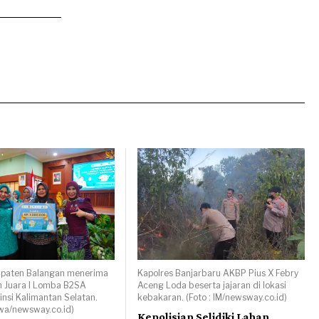
paten Balangan menerima
Kapolres Banjarbaru AKBP Pius X Febry
 Juara I Lomba B2SA
Aceng Loda beserta jajaran di lokasi
insi Kalimantan Selatan.
kebakaran. (Foto : IM/newsway.co.id)
ewa/newsway.co.id)
Kepolisian Selidiki Lahan