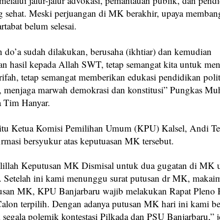
melalui jalur-jalur advokasi, pemantauan publik, dan pend
ng sehat. Meski perjuangan di MK berakhir, upaya memba
tabat belum selesai.
an do’a sudah dilakukan, berusaha (ikhtiar) dan kemudian
n hasil kepada Allah SWT, tetap semangat kita untuk me
ifah, tetap semangat memberikan edukasi pendidikan poli
, menjaga marwah demokrasi dan konstitusi” Pungkas M
a Tim Hanyar.
itu Ketua Komisi Pemilihan Umum (KPU) Kalsel, Andi T
firmasi bersyukur atas keputuasan MK tersebut.
lillah Keputusan MK Dismisal untuk dua gugatan di MK
. Setelah ini kami menunggu surat putusan dr MK, makaima
tusan MK, KPU Banjarbaru wajib melakukan Rapat Pleno 
alon terpilih. Dengan adanya putusan MK hari ini kami b
 segala polemik kontestasi Pilkada dan PSU Banjarbaru,” j