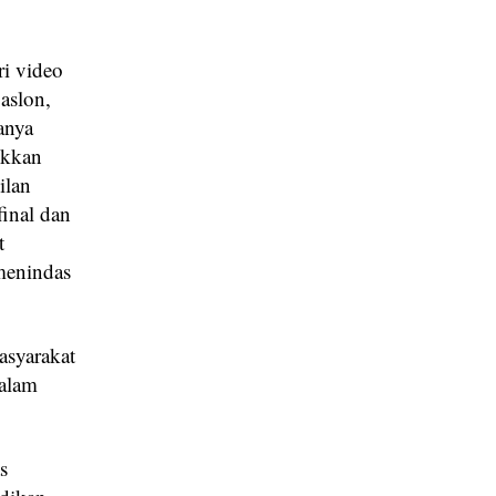
ri video
aslon,
anya
ukkan
ilan
final dan
t
menindas
asyarakat
dalam
s