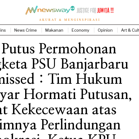
AKURAT & MENGINSPIRASI
ins
News Crime
Makanan
Economy
Opinion
Art & Cul
Putus Permohonan
gketa PSU Banjarbaru
missed : Tim Hukum
yar Hormati Putusan,
at Kekecewaan atas
imnya Perlindungan