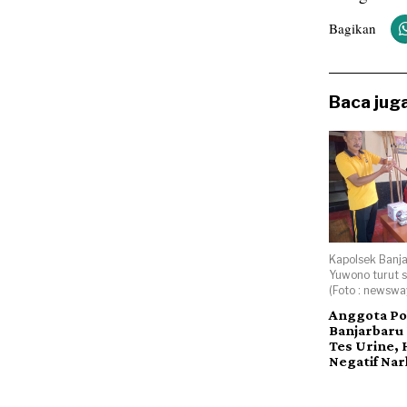
Bagikan
Baca juga
Kapolsek Banj
Yuwono turut se
(Foto : newsway
Anggota Po
Banjarbaru 
Tes Urine, 
Negatif Na