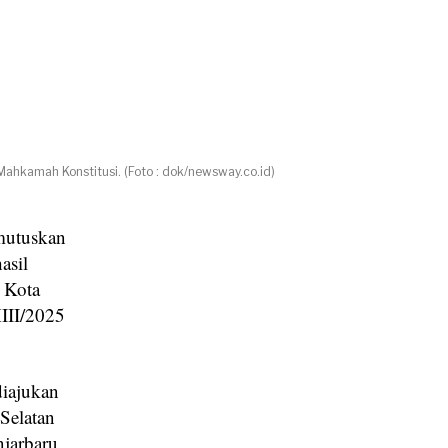
ahkamah Konstitusi. (Foto : dok/newsway.co.id)
mutuskan
asil
 Kota
III/2025
diajukan
Selatan
njarbaru,