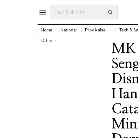
Home
National
Prov Kalsel
Tech & Sa
Other
MK 
Sen
Dis
Han
Cat
Min