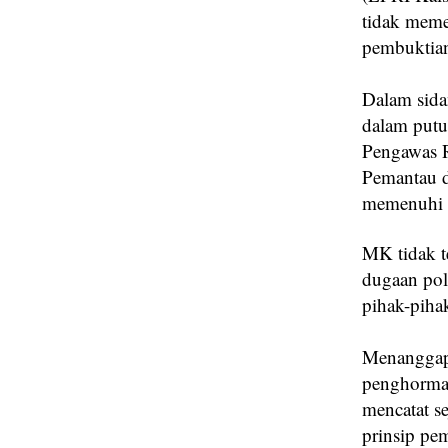
tidak memen
pembuktia
Dalam sida
dalam put
Pengawas R
Pemantau da
memenuhi s
MK tidak t
dugaan poli
pihak-piha
Menanggap
penghormat
mencatat se
prinsip pem