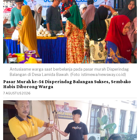
Antusiasme warga saat berbelanja pada pasar murah Disperindag
Balangan di Desa Lamida Bawah. (Foto: istimewa/newsway.co.id)
Pasar Murah ke-54 Disperindag Balangan Sukses, Sembako
Habis Diborong Warga
7 AGUSTUS 2026