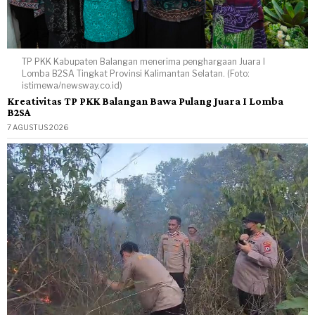
TP PKK Kabupaten Balangan menerima penghargaan Juara I
Lomba B2SA Tingkat Provinsi Kalimantan Selatan. (Foto:
istimewa/newsway.co.id)
Kreativitas TP PKK Balangan Bawa Pulang Juara I Lomba
B2SA
7 AGUSTUS 2026