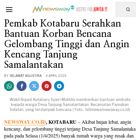
Pemkab Kotabaru Serahkan
Bantuan Korban Bencana
Gelombang Tinggi dan Angin
Kencang Tanjung
Samalantakan
BY
SELAMAT AGUSTIRA
4 APRIL 2025
Wakil Bupati Kotabaru Syairi Mukhlis memberikan bantuan simbolis
kepada warga Desa Tanjung Samalantakan, Kecamatan Pamukan
Selatan, yang terdampak bencana ( Foto : Istimewa/newsway.co.id)
NEWSWAY.CO.ID
, KOTABARU
– Akibat hujan lebat, angin
kencang, dan gelombang tinggi terjang Desa Tanjung Samalantaka
pada pada Selasa (1/4/2025) banyak rumah warga yang rusak dan