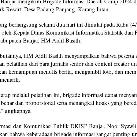
Banjar mengikuti Brigade Informasi Daerah Camp 2024 d
rk Resort, Desa Padang Panjang, Karang Intan.
ang berlangsung selama dua hari ini dimulai pada Rabu (4
 oleh Kepala Dinas Komunikasi Informatika Statistik dan 
bupaten Banjar, HM Aidil Basith.
utannya, HM Aidil Basith menyampaikan bahwa peserta 
 pelatihan dari para jurnalis senior dan content creator u
an kemampuan menulis berita, mengambil foto, dan memb
 menarik.
arap melalui pelatihan ini, brigade informasi dapat meny
g benar dan proporsional serta menangkal hoaks yang bered
,” ungkapnya.
rmasi dan Komunikasi Publik DKISP Banjar, Noor Syawli 
n bahwa keberadaan brigade informasi sangat penting u