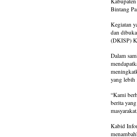
Kabupaten 
Bintang Pa
Kegiatan y
dan dibuka
(DKISP) Ka
Dalam samb
mendapatkan
meningkatk
yang lebih
“Kami berh
berita yan
masyarakat
Kabid Info
menambahka