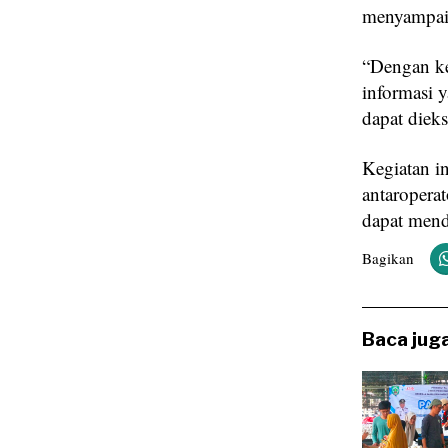
menyampaik
“Dengan ke
informasi 
dapat dieks
Kegiatan in
antaropera
dapat mend
Bagikan
Baca juga