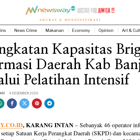
AKURAT & MENGINSPIRASI
ins
News Crime
Makanan
Economy
Opinion
Art & Cul
ngkatan Kapasitas Bri
rmasi Daerah Kab Ban
lui Pelatihan Intensif
ARI
4 DESEMBER 2024
.CO.ID
, KARANG INTAN
– Sebanyak 46 operator inf
i setiap Satuan Kerja Perangkat Daerah (SKPD) dan kecama