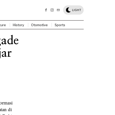
LIGHT
ture
History
Otomotive
Sports
gade
jar
ormasi
tan di