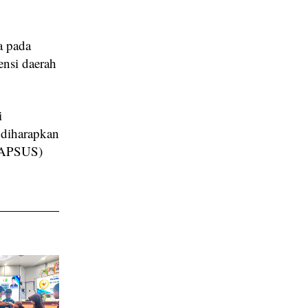
a pada
ensi daerah
i
 diharapkan
(LAPSUS)