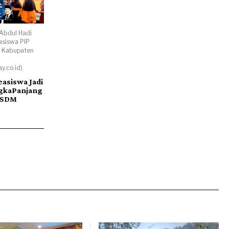
Abdul Hadi
siswa PIP
i Kabupaten
y.co.id)
easiswa Jadi
ngkaPanjang
 SDM