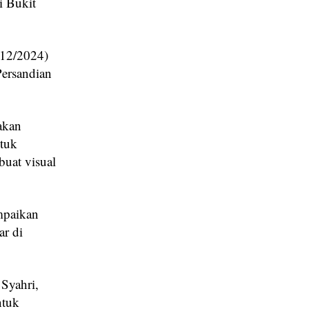
i Bukit
/12/2024)
Persandian
akan
ntuk
uat visual
ampaikan
ar di
Syahri,
ntuk