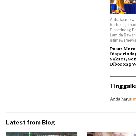
Antusiasme wa
berbelanja pa
Disperindag B
Lamida Bawah.
istimewa/news
Pasar Mura
Disperinda
Sukses, Se
Diborong 
Tinggalk
Anda harus
m
Latest from Blog