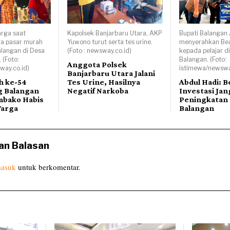
rga saat
Kapolsek Banjarbaru Utara, AKP
Bupati Balangan 
da pasar murah
Yuwono turut serta tes urine.
menyerahkan Bea
alangan di Desa
(Foto : newsway.co.id)
kepada pelajar d
 (Foto:
Balangan. (Foto:
Anggota Polsek
way.co.id)
istimewa/newswa
Banjarbaru Utara Jalani
h ke-54
Tes Urine, Hasilnya
Abdul Hadi: B
g Balangan
Negatif Narkoba
Investasi Ja
mbako Habis
Peningkatan
Warga
Balangan
an Balasan
asuk
untuk berkomentar.