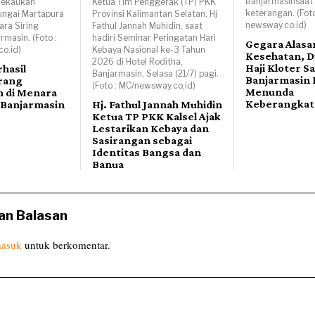
Banjarmasinsaat
nekaukan
Ketua Tim Penggerak (TP) PKK
keterangan. (Foto
ungai Martapura
Provinsi Kalimantan Selatan, Hj
newsway.co.id)
ra Siring
Fathul Jannah Muhidin, saat
masin. (Foto :
hadiri Seminar Peringatan Hari
Gegara Alasa
o.id)
Kebaya Nasional ke-3 Tahun
Kesehatan, D
2026 di Hotel Roditha,
Haji Kloter Sa
hasil
Banjarmasin, Selasa (21/7) pagi.
Banjarmasin 
rang
(Foto : MC/newsway.co,id)
Menunda
 di Menara
Keberangkat
 Banjarmasin
Hj. Fathul Jannah Muhidin
Ketua TP PKK Kalsel Ajak
Lestarikan Kebaya dan
Sasirangan sebagai
Identitas Bangsa dan
Banua
an Balasan
asuk
untuk berkomentar.