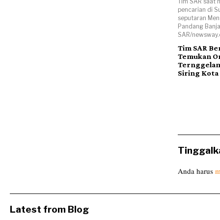
Tim SAR saat 
pencarian di S
seputaran Mena
Pandang Banjar
SAR/newsway.c
Tim SAR Ber
Temukan O
Ternggelam
Siring Kota
Tinggalk
Anda harus
m
Latest from Blog