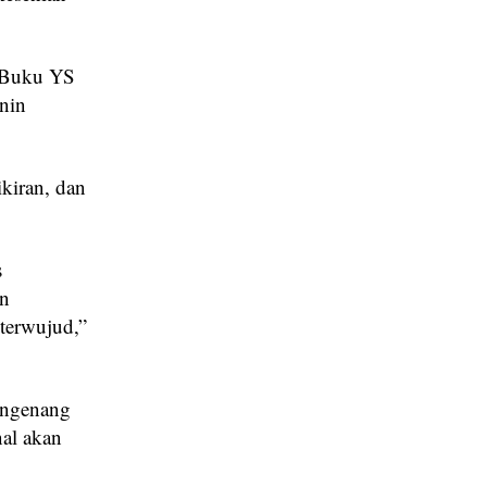
h Buku YS
nin
ikiran, dan
s
an
 terwujud,”
engenang
al akan