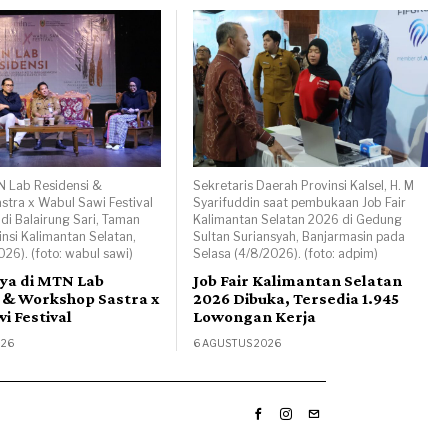
N Lab Residensi &
Sekretaris Daerah Provinsi Kalsel, H. M
tra x Wabul Sawi Festival
Syarifuddin saat pembukaan Job Fair
 di Balairung Sari, Taman
Kalimantan Selatan 2026 di Gedung
nsi Kalimantan Selatan,
Sultan Suriansyah, Banjarmasin pada
026). (foto: wabul sawi)
Selasa (4/8/2026). (foto: adpim)
rya di MTN Lab
Job Fair Kalimantan Selatan
 & Workshop Sastra x
2026 Dibuka, Tersedia 1.945
i Festival
Lowongan Kerja
026
6 AGUSTUS 2026