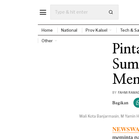
Home
National
Prov Kalsel
Tech & Sa
Other
Pint
Sum
Mem
BY
FAHMI RAMA
Bagikan
Wali Kota Banjarmasin, M Yamin 
NEWSWAY
meminta pa