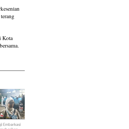
rkesenian
 terang
i Kota
 bersama.
ji Embarkasi