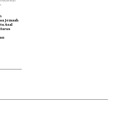
 meberikan
 :
n
ua Jemaah
tu Asal
Harus
an