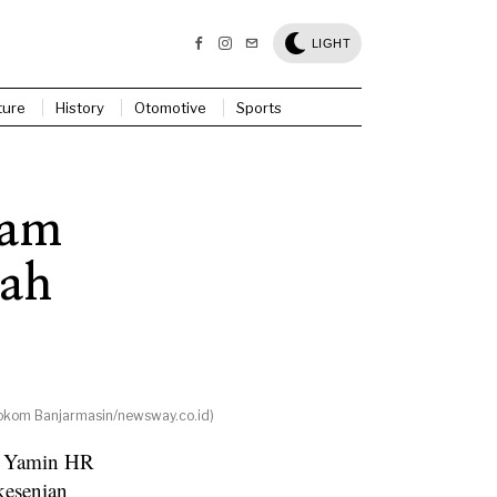
LIGHT
ture
History
Otomotive
Sports
lam
rah
rokom Banjarmasin/newsway.co.id)
M Yamin HR
kesenian