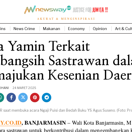
AKURAT & MENGINSPIRASI
ins
News Crime
Makanan
Economy
Opinion
Art & Cul
a Yamin Terkait
bangsih Sastrawan da
ajukan Kesenian Dae
DHANI
24 MARET 2025
HR saat membuka acara Ngaji Puisi dan Bedah Buku YS Agus Suseno. (Foto: P
.CO.ID
, BANJARMASIN
– Wali Kota Banjarmasin, 
ra sastrawan untuk berkontribusi dalam mengembangkan 