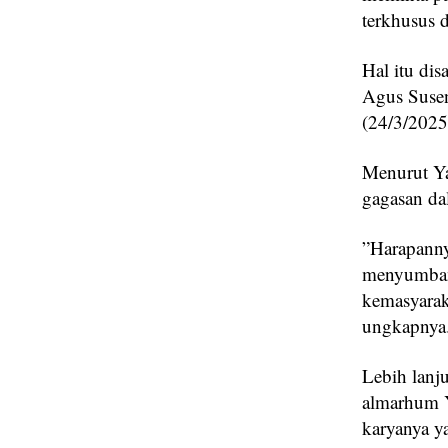
terkhusus 
Hal itu di
Agus Suse
(24/3/2025)
Menurut Yam
gagasan da
”Harapanny
menyumban
kemasyarak
ungkapnya
Lebih lanj
almarhum Y
karyanya ya