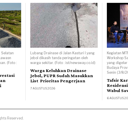
 Selatan
Lubang Drainase di Jalan Kasturi I yang
Kegiatan MT
 kawasn
jebol dikasih tanda peringatan oleh
Workshop Sas
an. (Foto :
warga sekitar. (Foto : ist/newsway.co.id)
yang digelar
Budaya Provi
Warga Keluhkan Drainase
Senin (3/8/2
vestasi
Jebol, PUPR Sudah Masukkan
Tafsir Ka
lan
List Prioritas Pengerjaan
Residensi
i
7 AGUSTUS 2026
Wabul Saw
6 AGUSTUS 2
ghts Reserved.