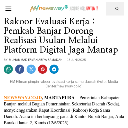
Rakoor Evaluasi Kerja :
Pemkab Banjar Dorong
Realisasi Usulan Melalui
Platform Digital Jaga Mantap
BY
MUHAMMAD ERVAN ARIYA RAMADANI
13 JUNI 2025
HM Hilman pimpin rakoor evaluasi kerja sama daerah (Foto : Media
Center/newsway.co.id)
NEWSWAY.CO.ID
, MARTAPURA
– Pemerintah Kabupaten
Banjar, melalui Bagian Pemerintahan Sekretariat Daerah (Setda),
menyelenggarakan Rapat Koordinasi (Rakoor) Kerja Sama
Daerah. Acara ini berlangsung pada di Kantor Bupati Banjar, Aula
Barakat lantai 2, Kamis (12/6/2025).