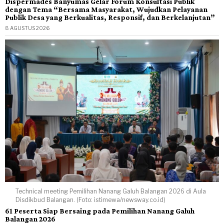
Dispermades Banyumas Gelar Forum Konsultasi Publik
dengan Tema “Bersama Masyarakat, Wujudkan Pelayanan
Publik Desa yang Berkualitas, Responsif, dan Berkelanjutan”
8 AGUSTUS 2026
Technical meeting Pemilihan Nanang Galuh Balangan 2026 di Aula
Disdikbud Balangan. (Foto: istimewa/newsway.co.id)
61 Peserta Siap Bersaing pada Pemilihan Nanang Galuh
Balangan 2026