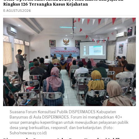
Ringkus 126 Tersangka Kasus Kejahatan
8 AGUSTUS 2026
Suasana Forum Konsultasi Publik DISPERMADES Kabupaten
Banyumas di Aula DISPERMADES. Forum ini menghadirkan 40+
unsur pemangku kepentingan untuk mewujudkan pelayanan publik
desa yang berkualitas, responsif, dan berkelanjutan. (Foto :
Suho/newsway.co.id)