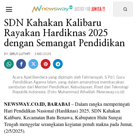
SDN Kahakan Kalibaru
Rayakan Hardiknas 2025
dengan Semangat Pendidikan
BY
SIRLY LUTHFI
3 MEI 2025
Acara Apel Bendera yang dipimpin oleh Fahriansyah, S Pd I, Guru
Pendidikan Agama Islam, yang dalam amanatnya membacakan
sambutan dari Menteri Pendidikan, Kebudayaan, Riset dan Teknologi
Republik Indonesia. (Foto: Muhammad Athaillah /Newsway.co.id)
NEWSWAY.CO.ID, BARABAI
– Dalam rangka memperingati
Hari Pendidikan Nasional (Hardiknas) 2025, SDN Kahakan
Kalibaru, Kecamatan Batu Benawa, Kabupaten Hulu Sungai
Tengah menggelar serangkaian kegiatan penuh makna pada Jumat,
(2/5/2025).