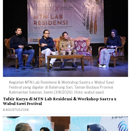
Kegiatan MTN Lab Residensi & Workshop Sastra x Wabul Sawi
Festival yang digelar di Balairung Sari, Taman Budaya Provinsi
Kalimantan Selatan, Senin (3/8/2026). (foto: wabul sawi)
Tafsir Karya di MTN Lab Residensi & Workshop Sastra x
Wabul Sawi Festival
6 AGUSTUS 2026