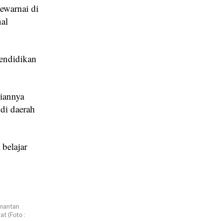
ewarnai di
al
pendidikan
iannya
 di daerah
 belajar
imantan
t (Foto :