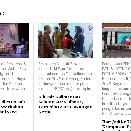
 :
Lab Residensi &
Sekretaris Daerah Provinsi
Pembukaan PEK
ra x Wabul Sawi
Kalsel, H. M Syarifuddin saat
PATI & JATENG C
igelar di
pembukaan Job Fair Kalimantan
FORUM 2026 di A
, Taman Budaya
Selatan 2026 di Gedung Sultan
Kabupaten Pati, 
antan Selatan,
Suriansyah, Banjarmasin pada
2026. Kegiatan i
6). (foto: wabul
Selasa (4/8/2026). (foto: adpim)
langkah bersama
Pemprov Jateng
Job Fair Kalimantan
Pati untuk mend
a di MTN Lab
Selatan 2026 Dibuka,
kreatif sebagai s
& Workshop
Tersedia 1.945 Lowongan
pengentasan kemi
bul Sawi
Kerja
Suho/newsway.co
Hari Jadi ke 7
Kabupaten Pat