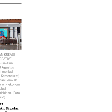
AN KREASI
REATIVE
lun-Alun
3 Agustus
ni menjadi
 Kemenekraf,
 dan Pemkab
orong ekonomi
olusi
skinan. (Foto:
.id)
03
i, Digelar