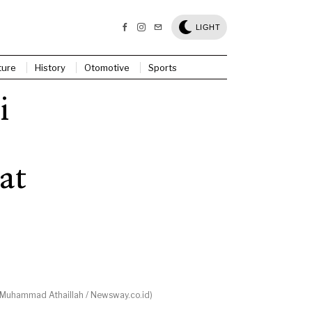
LIGHT
ture
History
Otomotive
Sports
i
at
 Muhammad Athaillah / Newsway.co.id)