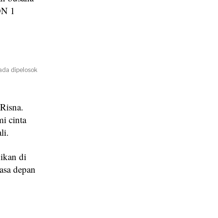
DN 1
ada dipelosok
Risna.
i cinta
li.
ikan di
asa depan