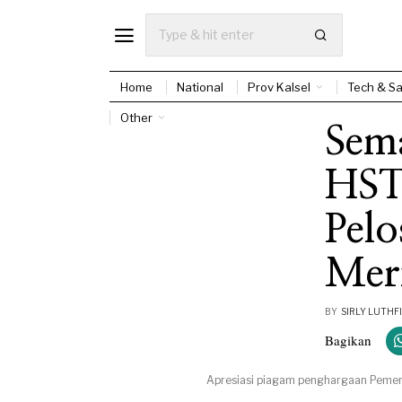
Home
National
Prov Kalsel
Tech & Sa
Other
Sem
HST,
Pel
Mer
BY
SIRLY LUTHFI
Bagikan
Apresiasi piagam penghargaan Pemeri