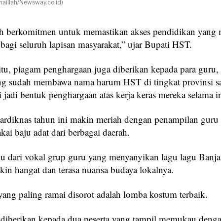
illah/Newsway.co.id)
h berkomitmen untuk memastikan akses pendidikan yang 
 bagi seluruh lapisan masyarakat,” ujar Bupati HST.
itu, piagam penghargaan juga diberikan kepada para guru,
ng sudah membawa nama harum HST di tingkat provinsi s
i jadi bentuk penghargaan atas kerja keras mereka selama in
ardiknas tahun ini makin meriah dengan penampilan guru
ai baju adat dari berbagai daerah.
u dari vokal grup guru yang menyanyikan lagu lagu Banja
kin hangat dan terasa nuansa budaya lokalnya.
yang paling ramai disorot adalah lomba kostum terbaik.
 diberikan kepada dua peserta yang tampil memukau deng