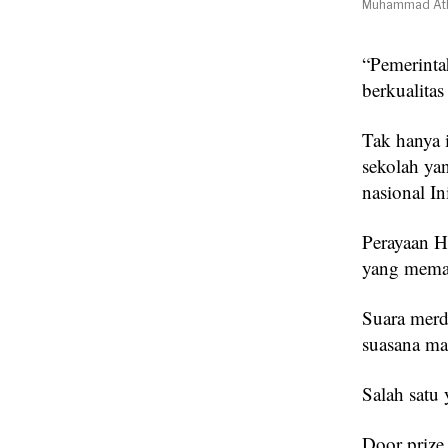
Muhammad Atha
“Pemerinta
berkualitas
Tak hanya 
sekolah ya
nasional In
Perayaan H
yang memak
Suara merd
suasana ma
Salah satu 
Door prize