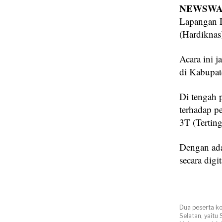
NEWSWAY
Lapangan D
(Hardiknas
Acara ini 
di Kabupat
Di tengah 
terhadap pe
3T (Terting
Dengan adan
secara digi
Dua peserta k
Selatan, yaitu