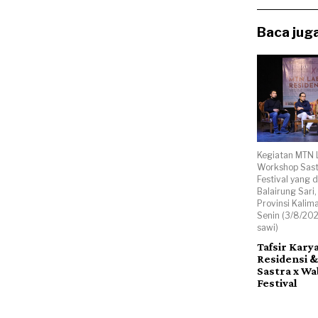
Baca juga
Kegiatan MTN 
Workshop Sast
Festival yang d
Balairung Sari
Provinsi Kalim
Senin (3/8/202
sawi)
Tafsir Kary
Residensi 
Sastra x Wa
Festival