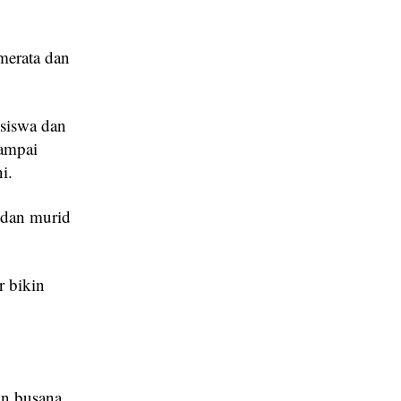
merata dan
 siswa dan
ampai
i.
 dan murid
r bikin
an busana