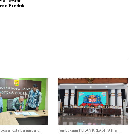
ive Forum
ran Produk
 Sosial Kota Banjarbaru,
Pembukaan PEKAN KREASI PATI &