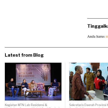
Tinggalk
Anda harus
m
Latest from Blog
Kegiatan MTN Lab Residensi &
Sekretaris Daerah Provinsi K