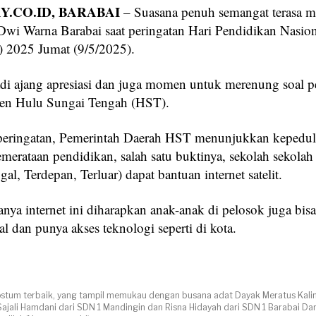
.CO.ID, BARABAI
– Suasana penuh semangat terasa m
wi Warna Barabai saat peringatan Hari Pendidikan Nasion
) 2025 Jumat (9/5/2025).
jadi ajang apresiasi dan juga momen untuk merenung soal 
en Hulu Sungai Tengah (HST).
peringatan, Pemerintah Daerah HST menunjukkan kepedul
merataan pendidikan, salah satu buktinya, sekolah sekolah
gal, Terdepan, Terluar) dapat bantuan internet satelit.
ya internet ini diharapkan anak-anak di pelosok juga bisa
tal dan punya akses teknologi seperti di kota.
ostum terbaik, yang tampil memukau dengan busana adat Dayak Meratus Kal
 Sajali Hamdani dari SDN 1 Mandingin dan Risna Hidayah dari SDN 1 Barabai Dara