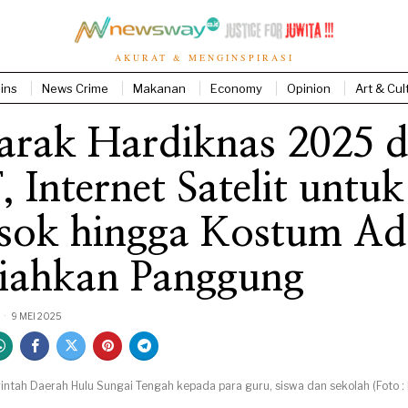
AKURAT & MENGINSPIRASI
ins
News Crime
Makanan
Economy
Opinion
Art & Cul
arak Hardiknas 2025 d
 Internet Satelit untuk
osok hingga Kostum Ad
iahkan Panggung
9 MEI 2025
ntah Daerah Hulu Sungai Tengah kepada para guru, siswa dan sekolah (Foto :