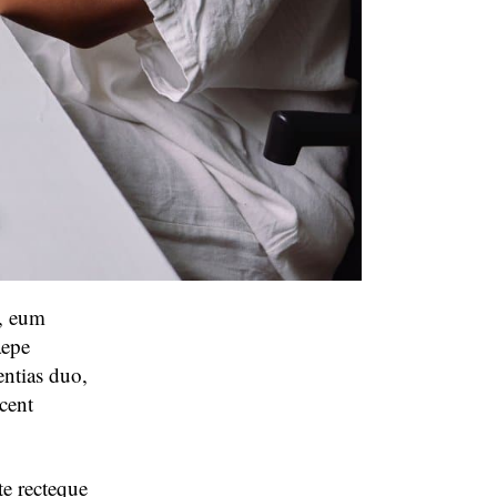
t, eum
aepe
entias duo,
ocent
te recteque