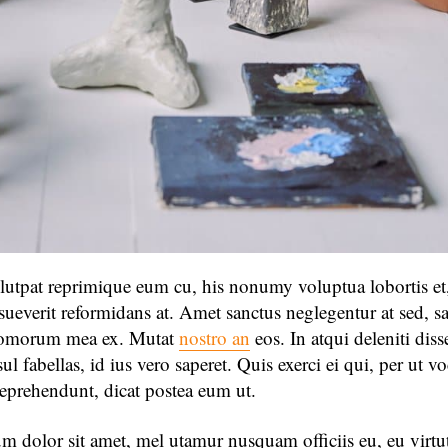
lutpat reprimique eum cu, his nonumy voluptua lobortis e
ssueverit reformidans at. Amet sanctus neglegentur at sed, s
tomorum mea ex. Mutat
nostro an
eos. In atqui deleniti diss
ul fabellas, id ius vero saperet. Quis exerci ei qui, per ut v
eprehendunt, dicat postea eum ut.
 dolor sit amet, mel utamur nusquam officiis eu, eu virtu