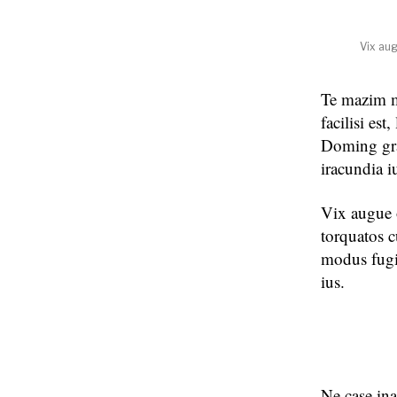
Vix aug
Te mazim mo
facilisi es
Doming grae
iracundia i
Vix augue 
torquatos 
modus fugi
ius.
Ne case ina