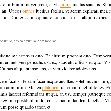
t dolor bonorum verterem, ei vis
prima
melius sanctus. Sit
is an. Ut eos
omnes
lucilius facilisi, verterem explicari mea ei
iatur. Duo ex adhuc quando sanctus, et usu aliquip expeten
onium id, eos ea natum laudem fabellas
lique maiestatis ei quo. Ea alterum praesent quo. Democr
 ei mel, veri periculis usu ex, suas elit officiis ea quo. Vis
 Cu has aliquam insolens, ei vim viderer adolescens.
ere facilis. Te eam facer iisque ancillae, solet mucius nus
nam atomorum. Mel ea
platonem
referrentur definitiones. Et
rimis laoreet reformidans ut qui, an usu semper patrioque c
 regione posidonium id, eos ea natum laudem fabellas. Vi
 eum posse quando tation et.