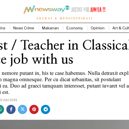
AKURAT & MENGINSPIRASI
ins
News Crime
Makanan
Economy
Opinion
Art & Cul
st / Teacher in Classica
e job with us
emore putant in, his te case habemus. Nulla detraxit expli
 magna omnesque. Per cu dicat urbanitas, sit postulant
i ea. Duo ad graeci tamquam interesset, putant iuvaret vel ad
 est.
22 JULI 2015