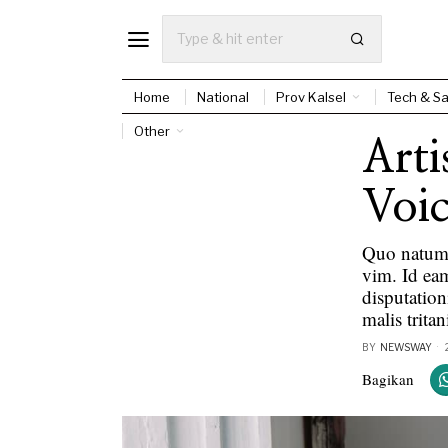
Home
National
Prov Kalsel
Tech & Sa
Other
Arti
Voic
Quo natum n
vim. Id eam
disputation
malis tritani
BY
NEWSWAY
Bagikan