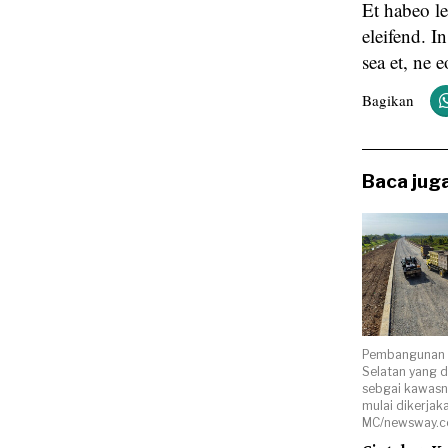
Et habeo l
eleifend. I
sea et, ne 
Bagikan
Baca juga
Pembangunan J
Selatan yang d
sebgai kawasn 
mulai dikerjaka
MC/newsway.co