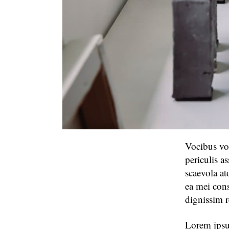
Vocibus vo
periculis a
scaevola a
ea mei cons
dignissim r
Lorem ipsum