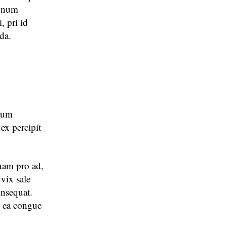
 unum
, pri id
da.
itum
 ex percipit
quam pro ad,
 vix sale
onsequat.
s ea congue