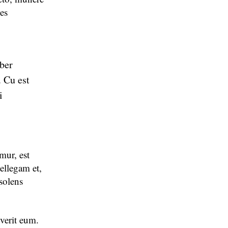
es
iber
 Cu est
i
mur, est
ellegam et,
solens
everit eum.