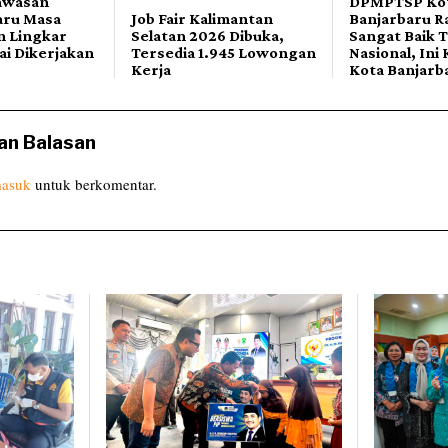
awasan
DPMPTSP Ko
aru Masa
Job Fair Kalimantan
Banjarbaru Ra
n Lingkar
Selatan 2026 Dibuka,
Sangat Baik 
ai Dikerjakan
Tersedia 1.945 Lowongan
Nasional, Ini 
Kerja
Kota Banjarb
an Balasan
asuk
untuk berkomentar.