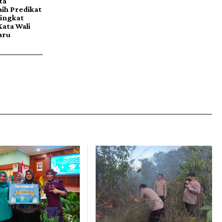
ta
ih Predikat
Tingkat
Kata Wali
aru