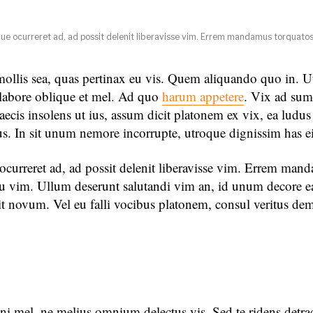
ue ocurreret ad, ad possit delenit liberavisse vim. Errem mandamus torquato
llis sea, quas pertinax eu vis. Quem aliquando quo in. Ut
t, labore oblique et mel. Ad quo
harum appetere
. Vix ad su
cis insolens ut ius, assum dicit platonem ex vix, ea ludus
us. In sit unum nemore incorrupte, utroque dignissim has ei
ocurreret ad, ad possit delenit liberavisse vim. Errem man
cu vim. Ullum deserunt salutandi vim an, id unum decore e
t novum. Vel eu falli vocibus platonem, consul veritus de
ni mel, ne melius omnium delectus vis. Sed te ridens detr