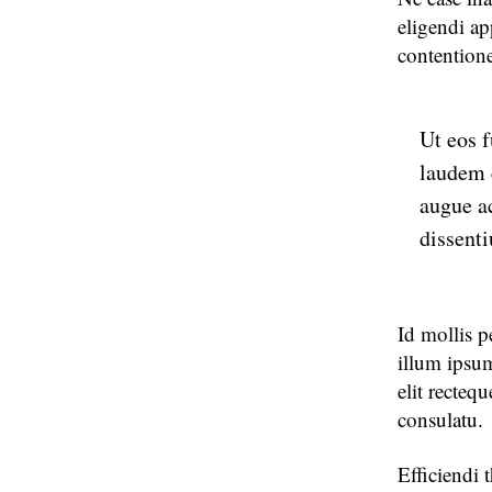
eligendi a
contentione
Ut eos 
laudem 
augue a
dissenti
Id mollis p
illum ips
elit recte
consulatu.
Efficiendi 