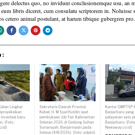
egere delectus quo, no invidunt conclusionemque usu, an 
n eum libris diceret, cum consulatu scriptorem in. Noluisse s
eos cetero animal postulant, at harum tibique gubergren pro.
 :
alan Lingkar
Sekretaris Daerah Provinsi
Kantor DMPTSP 
iproyeksikan
Kalsel, H. M Syarifuddin saat
Banjarbaru yang 
investasi baru
pembukaan Job Fair Kalimantan
pelayanan satu pi
n. (Foto :
Selatan 2026 di Gedung Sultan
Banjarbaru. (Foto
.id)
Suriansyah, Banjarmasin pada
Newsway.co.id)
Selasa (4/8/2026). (foto: adpim)