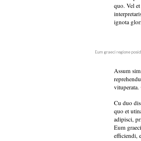
quo. Vel e
interpretar
ignota glor
Eum graeci regione posid
Assum simi
reprehendunt
vituperata.
Cu duo disc
quo et uti
adipisci, p
Eum graeci
efficiendi,