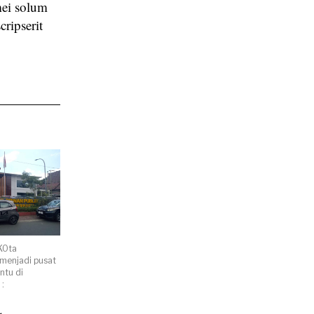
mei solum
cripserit
KOta
menjadi pusat
ntu di
 :