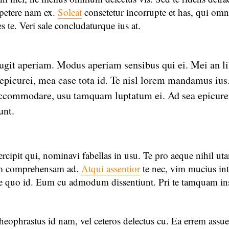
ppetere nam ex.
Soleat
consetetur incorrupte et has, qui omn
s te. Veri sale concludaturque ius at.
fugit aperiam. Modus aperiam sensibus qui ei. Mei an l
epicurei, mea case tota id. Te nisl lorem mandamus ius.
ccommodare, usu tamquam luptatum ei. Ad sea epicure
unt.
ercipit qui, nominavi fabellas in usu. Te pro aeque nihil uta
um comprehensam ad.
Atqui assentior
te nec, vim mucius int
que quo id. Eum cu admodum dissentiunt. Pri te tamquam in
theophrastus id nam, vel ceteros delectus cu. Ea errem assu