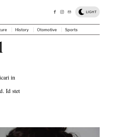
LIGHT
ture
History
Otomotive
Sports
l
cari in
. Id stet