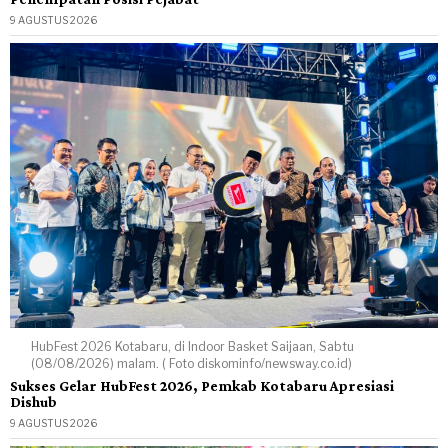
9 AGUSTUS 2026
HubFest 2026 Kotabaru, di Indoor Basket Saijaan, Sabtu
(08/08/2026) malam. ( Foto diskominfo/newsway.co.id)
Sukses Gelar HubFest 2026, Pemkab Kotabaru Apresiasi
Dishub
9 AGUSTUS 2026