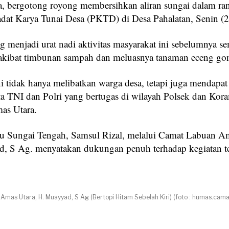
, bergotong royong membersihkan aliran sungai dalam ra
adat Karya Tunai Desa (PKTD) di Desa Pahalatan, Senin (
g menjadi urat nadi aktivitas masyarakat ini sebelumnya s
akibat timbunan sampah dan meluasnya tanaman eceng go
ni tidak hanya melibatkan warga desa, tetapi juga mendap
ta TNI dan Polri yang bertugas di wilayah Polsek dan Kor
as Utara.
u Sungai Tengah, Samsul Rizal, melalui Camat Labuan Am
, S Ag. menyatakan dukungan penuh terhadap kegiatan te
mas Utara, H. Muayyad, S Ag (Bertopi Hitam Sebelah Kiri) (foto : humas.camat
)