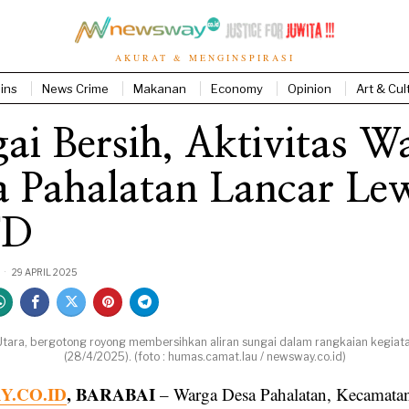
AKURAT & MENGINSPIRASI
ins
News Crime
Makanan
Economy
Opinion
Art & Cul
ai Bersih, Aktivitas W
a Pahalatan Lancar Le
TD
29 APRIL 2025
ra, bergotong royong membersihkan aliran sungai dalam rangkaian kegiatan
(28/4/2025). (foto : humas.camat.lau / newsway.co.id)
.CO.ID
, BARABAI
– Warga Desa Pahalatan, Kecamata