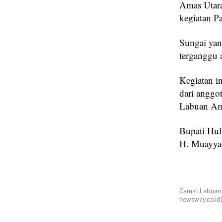
Amas Utara
kegiatan P
Sungai yan
terganggu 
Kegiatan i
dari anggo
Labuan Am
Bupati Hul
H. Muayyad
Camat Labuan A
newsway.co.id