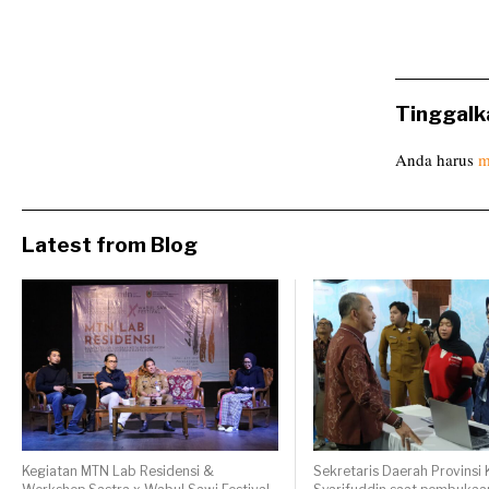
Tinggalk
Anda harus
m
Latest from Blog
Kegiatan MTN Lab Residensi &
Sekretaris Daerah Provinsi K