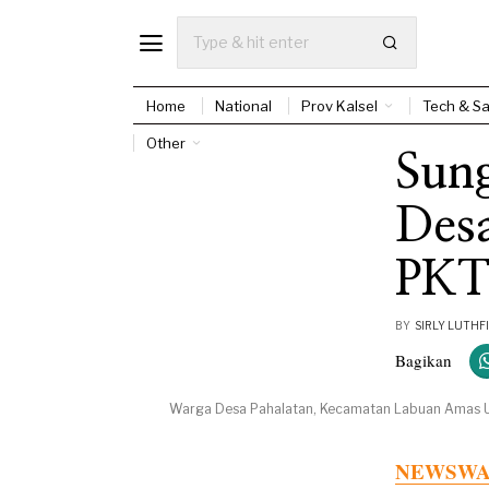
Home
National
Prov Kalsel
Tech & Sa
Other
Sung
Des
PK
BY
SIRLY LUTHFI
Bagikan
Warga Desa Pahalatan, Kecamatan Labuan Amas Uta
NEWSWAY