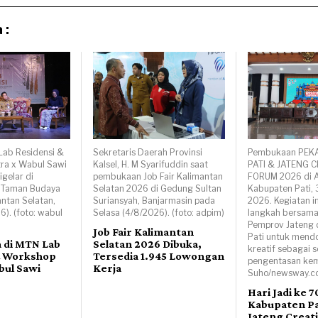
 :
Lab Residensi &
Sekretaris Daerah Provinsi
Pembukaan PEK
ra x Wabul Sawi
Kalsel, H. M Syarifuddin saat
PATI & JATENG C
igelar di
pembukaan Job Fair Kalimantan
FORUM 2026 di A
, Taman Budaya
Selatan 2026 di Gedung Sultan
Kabupaten Pati, 
antan Selatan,
Suriansyah, Banjarmasin pada
2026. Kegiatan i
6). (foto: wabul
Selasa (4/8/2026). (foto: adpim)
langkah bersama
Pemprov Jateng
Job Fair Kalimantan
Pati untuk mend
a di MTN Lab
Selatan 2026 Dibuka,
kreatif sebagai s
& Workshop
Tersedia 1.945 Lowongan
pengentasan kemi
bul Sawi
Kerja
Suho/newsway.co
Hari Jadi ke 7
Kabupaten Pat
Jateng Creat