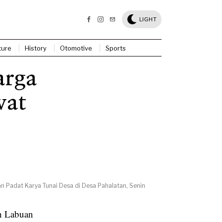
LIGHT
ture
History
Otomotive
Sports
arga
wat
 Padat Karya Tunai Desa di Desa Pahalatan, Senin
n Labuan