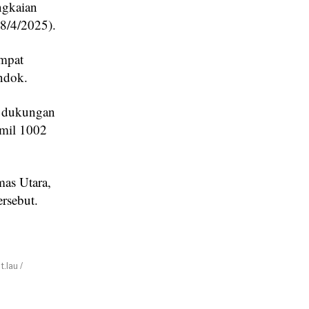
ngkaian
28/4/2025).
empat
ndok.
at dukungan
amil 1002
as Utara,
rsebut.
.lau /