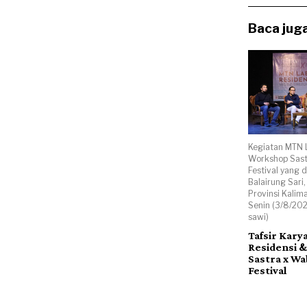
Baca juga
Kegiatan MTN 
Workshop Sast
Festival yang d
Balairung Sari
Provinsi Kalim
Senin (3/8/202
sawi)
Tafsir Kary
Residensi 
Sastra x Wa
Festival