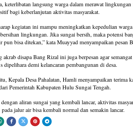
, keterlibatan langsung warga dalam merawat lingkunga
tif bagi keberlanjutan aktivitas masyarakat.
arap kegiatan ini mampu meningkatkan kepedulian warga
ersihan lingkungan. Jika sungai bersih, maka potensi banj
lir pun bisa ditekan,” kata Muayyad menyampaikan pesan B
g akrab disapa Bang Rizal ini juga berpesan agar semanga
us dipelihara demi kelancaran pembangunan di desa.
itu, Kepala Desa Pahalatan, Hamli menyampaikan terima ka
ari Pemerintah Kabupaten Hulu Sungai Tengah.
 dengan aliran sungai yang kembali lancar, aktivitas masya
pada jalur air bisa kembali normal dan semakin lancar.