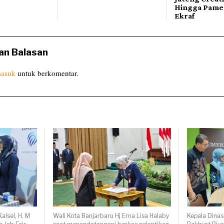
Hingga Pame
Ekraf
an Balasan
asuk
untuk berkomentar.
alsel, H. M
Wali Kota Banjarbaru Hj Erna Lisa Halaby
Kepala Dinas