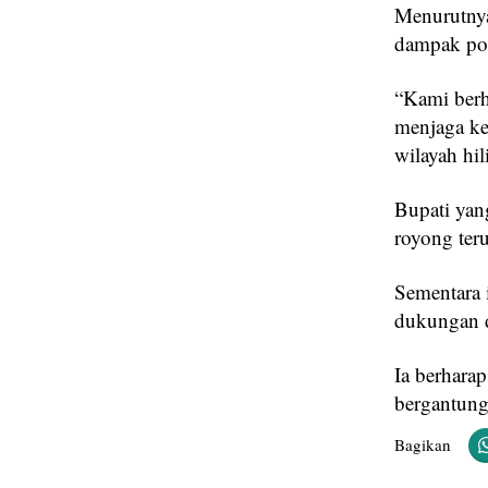
Menurutnya
dampak posi
“Kami berh
menjaga keb
wilayah hi
Bupati yan
royong ter
Sementara 
dukungan d
Ia berharap
bergantung 
Bagikan