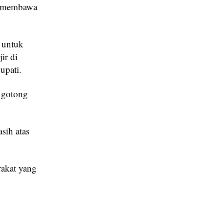
n membawa
 untuk
ir di
upati.
t gotong
sih atas
rakat yang