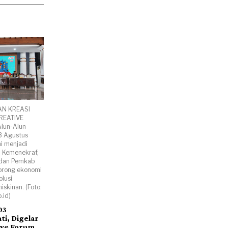
AN KREASI
REATIVE
lun-Alun
3 Agustus
ni menjadi
 Kemenekraf,
 dan Pemkab
orong ekonomi
olusi
skinan. (Foto:
.id)
03
i, Digelar
ive Forum