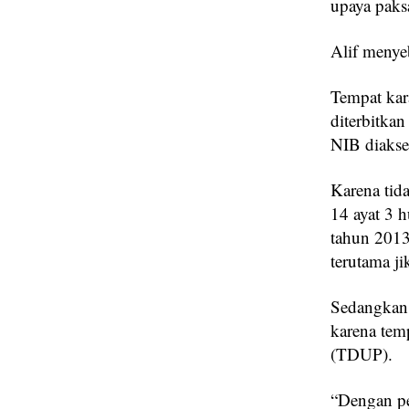
upaya paksa
Alif menye
Tempat kar
diterbitka
NIB diakse
Karena tid
14 ayat 3 
tahun 2013
terutama j
Sedangkan 
karena tem
(TDUP).
“Dengan pe