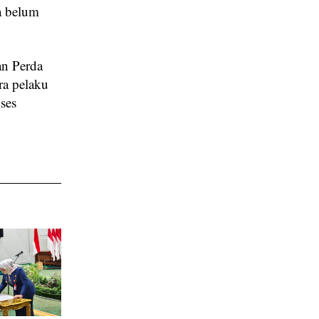
a belum
an Perda
ra pelaku
ses