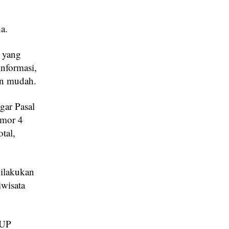
a.
 yang
nformasi,
an mudah.
gar Pasal
omor 4
tal,
dilakukan
iwisata
DUP