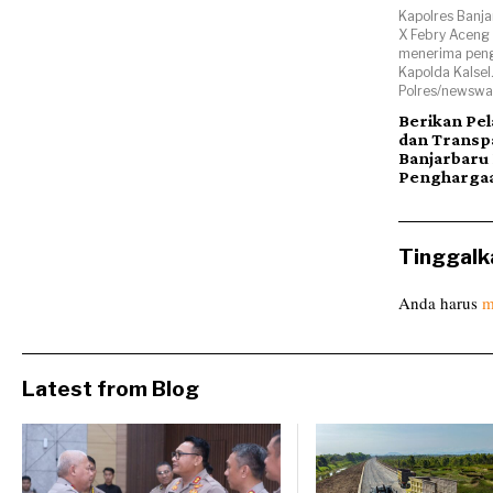
Kapolres Banja
X Febry Aceng
menerima peng
Kapolda Kalsel
Polres/newsway
Berikan Pe
dan Transpa
Banjarbaru 
Pengharga
Tinggalk
Anda harus
m
Latest from Blog