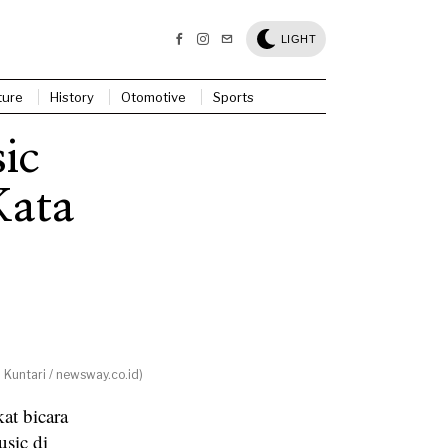
LIGHT
ture
History
Otomotive
Sports
ic
Kata
 Kuntari / newsway.co.id)
t bicara
usic di