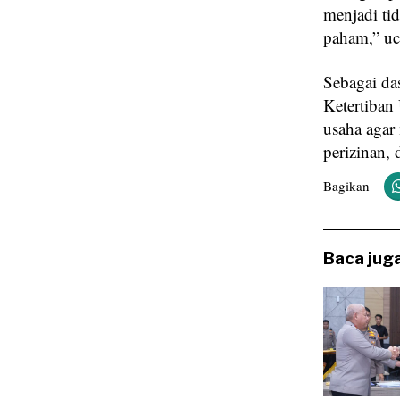
menjadi ti
paham,” uc
Sebagai da
Ketertiban
usaha agar
perizinan, 
Bagikan
Baca juga