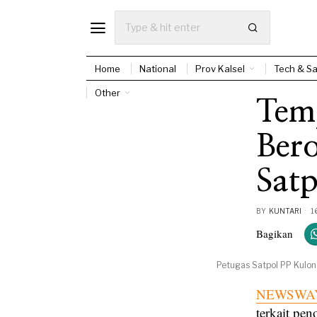
Home
National
Prov Kalsel
Tech & Sa
Other
Tem
Bero
Satp
BY
KUNTARI
1
Bagikan
Petugas Satpol PP Kulon 
NEWSWAY
terkait pe