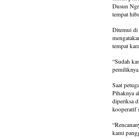
Dusun Ngra
tempat hibu
Ditemui di
mengatakan
tempat kar
“Sudah kam
pemiliknya,
Saat petug
Pihaknya a
diperiksa 
kooperatif 
“Rencanany
kami pangg