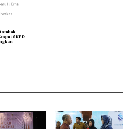
baru Hj Erna
 berkas
:
 Rombak
 Empat SKPD
ongkan