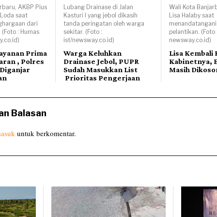
rbaru, AKBP Pius
Lubang Drainase di Jalan
Wali Kota Banjar
 Loda saat
Kasturi I yang jebol dikasih
Lisa Halaby saat
hargaan dari
tanda peringatan oleh warga
menandatangani
. (Foto : Humas
sekitar. (Foto :
pelantikan. (Foto 
.co.id)
ist/newsway.co.id)
newsway.co.id)
layanan Prima
Warga Keluhkan
Lisa Kembali
ran , Polres
Drainase Jebol, PUPR
Kabinetnya,
Diganjar
Sudah Masukkan List
Masih Dikos
an
Prioritas Pengerjaan
an Balasan
asuk
untuk berkomentar.