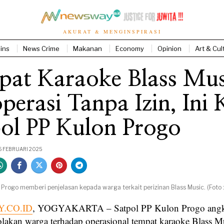
AKURAT & MENGINSPIRASI
ins
News Crime
Makanan
Economy
Opinion
Art & Cul
pat Karaoke Blass Mus
perasi Tanpa Izin, Ini 
ol PP Kulon Progo
6 FEBRUARI 2025
Progo memberi penjelasan kepada warga terkait perizinan Blass Music. (Foto :
.CO.ID
, YOGYAKARTA – Satpol PP Kulon Progo angka
nolakan warga terhadap operasional tempat karaoke Blass M