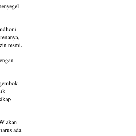
menyegel
omdhoni
renanya,
zin resmi.
dengan
digembok.
tuk
sikap
 W akan
harus ada