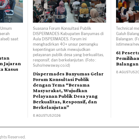
al Umum
Suasana Forum Konsultasi Publik
Technical m
Daerah
DISPERMADES Kabupaten Banyumas di
Galuh Balang
alsel) saat
Aula DISPERMADES. Forum ini
Balangan. (F
menghadirkan 40+ unsur pemangku
istimewa/ne
kepentingan untuk mewujudkan
61 Pesert
pelayanan publik desa yang berkualitas,
ntan
Pemiliha
responsif, dan berkelanjutan. (Foto :
n Jajaran
Balangan
Suho/newsway.co.id)
ka Kasus
8 AGUSTUS 2
Dispermades Banyumas Gelar
Forum Konsultasi Publik
dengan Tema “Bersama
Masyarakat, Wujudkan
Pelayanan Publik Desa yang
Berkualitas, Responsif, dan
Berkelanjutan”
8 AGUSTUS 2026
ghts Reserved.