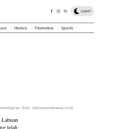
LIGHT
ture
History
Otomotive
Sports
embelajaran. (foto : istimewa/newsway.co.id)
n Labuan
ng telah