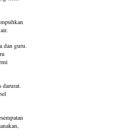
elumpuhkan
air.
a dan guru.
ru
demi
 darurat.
bel
kesempatan
ksanakan,