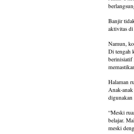
berlangsun
Banjir tid
aktivitas 
Namun, kon
Di tengah 
berinisiati
memastikan
Halaman ru
Anak-anak d
digunakan 
“Meski rua
belajar. Ma
meski deng