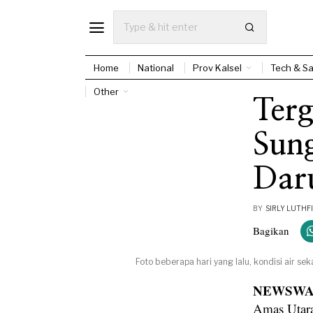
Home
National
Prov Kalsel
Tech & Sa
Other
Terg
Sung
Dar
BY
SIRLY LUTHFI
Bagikan
Foto beberapa hari yang lalu, kondisi air s
NEWSWAY
Amas Utara