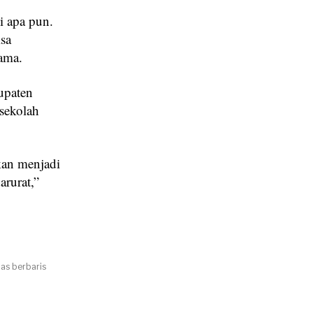
i apa pun.
isa
ama.
upaten
 sekolah
kan menjadi
arurat,”
ias berbaris