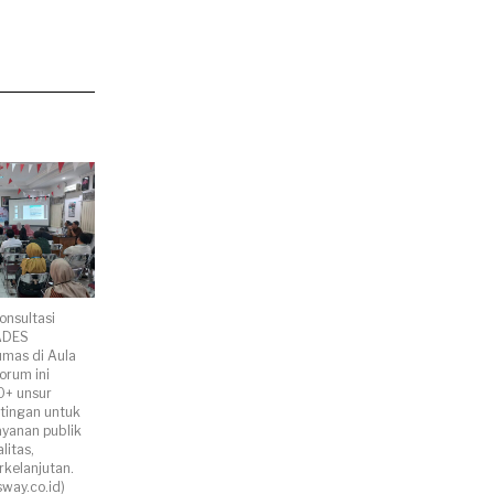
nsultasi
ADES
mas di Aula
rum ini
0+ unsur
ingan untuk
yanan publik
litas,
rkelanjutan.
sway.co.id)