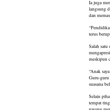
Ia juga me
langsung d
dan memasti
“Pendidika
terus berup
Salah satu
mengapresi
meskipun d
“Anak saya
Guru-guru 
suasana be
Selain pih
tempat tin
royong men