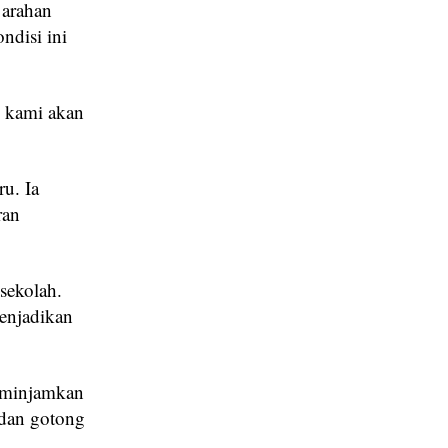
 arahan
ndisi ini
n kami akan
u. Ia
ran
sekolah.
menjadikan
meminjamkan
 dan gotong