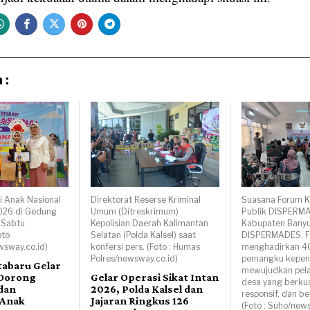
 :
i Anak Nasional
Direktorat Reserse Kriminal
Suasana Forum Ko
026 di Gedung
Umum (Ditreskrimum)
Publik DISPERM
, Sabtu
Kepolisian Daerah Kalimantan
Kabupaten Banyu
oto
Selatan (Polda Kalsel) saat
DISPERMADES. Fo
wsway.co.id)
konfersi pers. (Foto : Humas
menghadirkan 4
Polres/newsway.co.id)
pemangku kepent
abaru Gelar
mewujudkan pela
 Dorong
Gelar Operasi Sikat Intan
desa yang berkua
 dan
2026, Polda Kalsel dan
responsif, dan be
 Anak
Jajaran Ringkus 126
(Foto : Suho/new