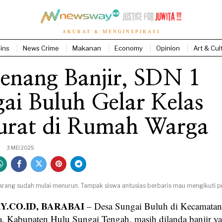
AKURAT & MENGINSPIRASI
ins
News Crime
Makanan
Economy
Opinion
Art & Cul
enang Banjir, SDN 1
ai Buluh Gelar Kelas
urat di Rumah Warga
3 MEI 2025
ekarang sudah mulai menurun. Tampak siswa antusias berbaris mau mengikuti p
.CO.ID, BARABAI
– Desa Sungai Buluh di Kecamata
, Kabupaten Hulu Sungai Tengah, masih dilanda banjir ya