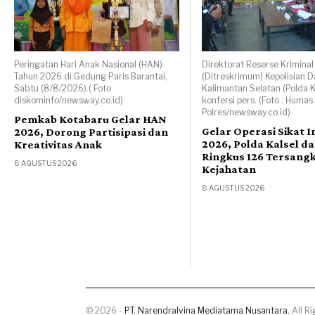
Peringatan Hari Anak Nasional (HAN)
Direktorat Reserse Krimin
Tahun 2026 di Gedung Paris Barantai,
(Ditreskrimum) Kepolisian 
Sabtu (8/8/2026).( Foto
Kalimantan Selatan (Polda K
diskominfo/newsway.co.id)
konfersi pers. (Foto : Humas
Polres/newsway.co.id)
Pemkab Kotabaru Gelar HAN
Gelar Operasi Sikat I
2026, Dorong Partisipasi dan
2026, Polda Kalsel da
Kreativitas Anak
Ringkus 126 Tersang
8 AGUSTUS 2026
Kejahatan
8 AGUSTUS 2026
©
2026
-
PT. Narendralvina Mediatama Nusantara.
All Ri