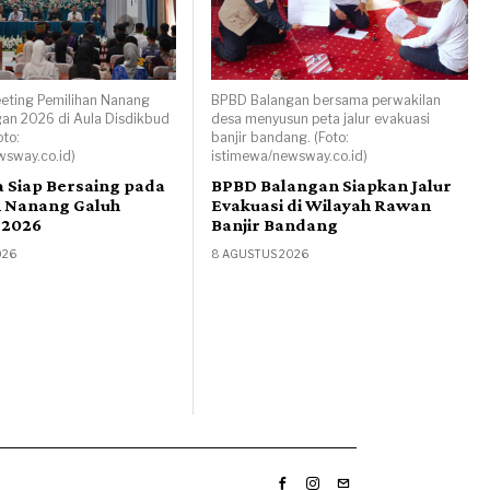
eeting Pemilihan Nanang
BPBD Balangan bersama perwakilan
an 2026 di Aula Disdikbud
desa menyusun peta jalur evakuasi
oto:
banjir bandang. (Foto:
wsway.co.id)
istimewa/newsway.co.id)
a Siap Bersaing pada
BPBD Balangan Siapkan Jalur
n Nanang Galuh
Evakuasi di Wilayah Rawan
 2026
Banjir Bandang
026
8 AGUSTUS 2026