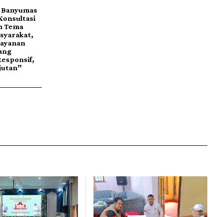
 Banyumas
Konsultasi
n Tema
syarakat,
layanan
yang
Responsif,
jutan”