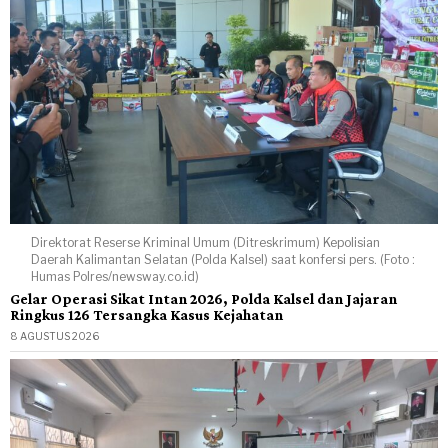
Direktorat Reserse Kriminal Umum (Ditreskrimum) Kepolisian
Daerah Kalimantan Selatan (Polda Kalsel) saat konfersi pers. (Foto :
Humas Polres/newsway.co.id)
Gelar Operasi Sikat Intan 2026, Polda Kalsel dan Jajaran
Ringkus 126 Tersangka Kasus Kejahatan
8 AGUSTUS 2026