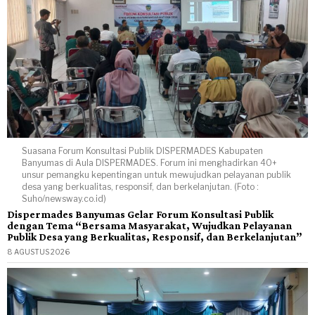
Suasana Forum Konsultasi Publik DISPERMADES Kabupaten
Banyumas di Aula DISPERMADES. Forum ini menghadirkan 40+
unsur pemangku kepentingan untuk mewujudkan pelayanan publik
desa yang berkualitas, responsif, dan berkelanjutan. (Foto :
Suho/newsway.co.id)
Dispermades Banyumas Gelar Forum Konsultasi Publik
dengan Tema “Bersama Masyarakat, Wujudkan Pelayanan
Publik Desa yang Berkualitas, Responsif, dan Berkelanjutan”
8 AGUSTUS 2026