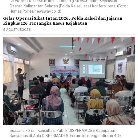
Direktorat Reserse Kriminal Umum (Ditreskrimum) Kepolisian
Daerah Kalimantan Selatan (Polda Kalsel) saat konfersi pers. (Foto :
Humas Polres/newsway.co.id)
Gelar Operasi Sikat Intan 2026, Polda Kalsel dan Jajaran
Ringkus 126 Tersangka Kasus Kejahatan
8 AGUSTUS 2026
Suasana Forum Konsultasi Publik DISPERMADES Kabupaten
Banyumas di Aula DISPERMADES. Forum ini menghadirkan 40+