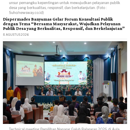
unsur pemangku kepentingan untuk mewujudkan pelayanan publik
desa yang berkualitas, responsif, dan berkelanjutan. (Foto :
Suho/newsway.co.id)
Dispermades Banyumas Gelar Forum Konsultasi Publik
dengan Tema “Bersama Masyarakat, Wujudkan Pelayanan
Publik Desa yang Berkualitas, Responsif, dan Berkelanjutan”
8 AGUSTUS 2026
Technical meeting Pemilihan Nanang Galuh Balangan 2026 di Aula