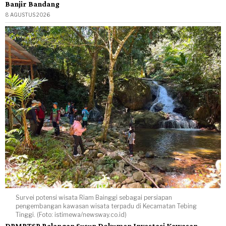
Banjir Bandang
8 AGUSTUS 2026
Survei potensi wisata Riam Bainggi sebagai persiapan
pengembangan kawasan wisata terpadu di Kecamatan Tebing
Tinggi. (Foto: istimewa/newsway.co.id)
DPMPTSP Balangan Susun Dokumen Investasi Kawasan