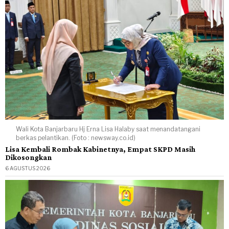
Wali Kota Banjarbaru Hj Erna Lisa Halaby saat menandatangani
berkas pelantikan. (Foto : newsway.co.id)
Lisa Kembali Rombak Kabinetnya, Empat SKPD Masih
Dikosongkan
6 AGUSTUS 2026