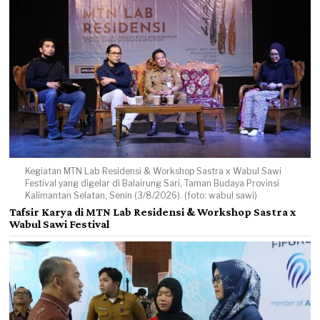
Kegiatan MTN Lab Residensi & Workshop Sastra x Wabul Sawi
Festival yang digelar di Balairung Sari, Taman Budaya Provinsi
Kalimantan Selatan, Senin (3/8/2026). (foto: wabul sawi)
Tafsir Karya di MTN Lab Residensi & Workshop Sastra x
Wabul Sawi Festival