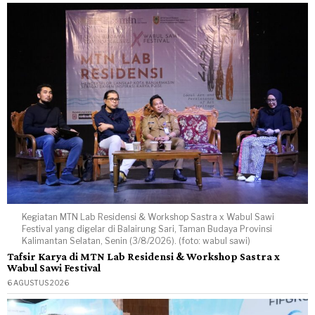
Kegiatan MTN Lab Residensi & Workshop Sastra x Wabul Sawi
Festival yang digelar di Balairung Sari, Taman Budaya Provinsi
Kalimantan Selatan, Senin (3/8/2026). (foto: wabul sawi)
Tafsir Karya di MTN Lab Residensi & Workshop Sastra x
Wabul Sawi Festival
6 AGUSTUS 2026