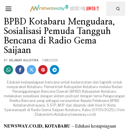
BPBD Kotabaru Mengudara,
Sosialisasi Pemuda Tangguh
Bencana di Radio Gema
Saijaan
BY
SELAMAT AGUSTIRA
7 MEI 2025
Edukasi kesiapsiagaan bencana untuk kedaruratan dan logistik untuk
masyarakat Kotabaru. Pemerintah Kabupaten Kotabaru melalui Badan
Penanggulangan Bencana Daerah (BPBD) Kabupaten Kotabaru
melakukan sosialisasi dengan sistem podcast dengan tema Pengurangan
Resiko Bencana yang sebagai narasumber Kepala Pelaksana BPBD
KotabaruIndrayana, S.STP,.M.IP dan dipandu oleh Host H. Kista
Syarwansyah di Radio Gema Saijaan Kotabaru, Rabu (07/05/2025) ( Foto
: Diskominfo Kotabaru/newsway.co.id)
NEWSWAY.CO.ID, KOTABARU
– Edukasi kesiapsiagaan