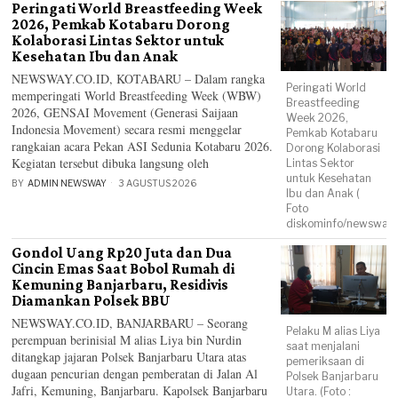
Peringati World Breastfeeding Week
2026, Pemkab Kotabaru Dorong
Kolaborasi Lintas Sektor untuk
Kesehatan Ibu dan Anak
NEWSWAY.CO.ID, KOTABARU – Dalam rangka
Peringati World
memperingati World Breastfeeding Week (WBW)
Breastfeeding
2026, GENSAI Movement (Generasi Saijaan
Week 2026,
Indonesia Movement) secara resmi menggelar
Pemkab Kotabaru
rangkaian acara Pekan ASI Sedunia Kotabaru 2026.
Dorong Kolaborasi
Kegiatan tersebut dibuka langsung oleh
Lintas Sektor
untuk Kesehatan
BY
ADMIN NEWSWAY
3 AGUSTUS 2026
Ibu dan Anak (
Foto
diskominfo/newsway.c
Gondol Uang Rp20 Juta dan Dua
Cincin Emas Saat Bobol Rumah di
Kemuning Banjarbaru, Residivis
Diamankan Polsek BBU
NEWSWAY.CO.ID, BANJARBARU – Seorang
Pelaku M alias Liya
perempuan berinisial M alias Liya bin Nurdin
saat menjalani
ditangkap jajaran Polsek Banjarbaru Utara atas
pemeriksaan di
dugaan pencurian dengan pemberatan di Jalan Al
Polsek Banjarbaru
Jafri, Kemuning, Banjarbaru. Kapolsek Banjarbaru
Utara. (Foto :