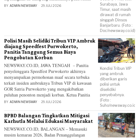
Surabaya, Jawa
BY
ADMIN NEWSWAY
29 JULI 2026
Timur, saat masih
dirawat di rumah
singgah Dinsos
Banjarbaru. (Foto :
Doc/newsway.co.id)
Polisi Masih Selidiki Tribun VIP Ambruk
diajang Speedfest Purwokerto,
Panitia Tanggung Semua Biaya
Pengobatan Korban
NEWSWAY.CO.ID, JAWA TENGAH – Panitia
Kondisi Tribun VIP
penyelenggara Speedfest Purwokerto akhirnya
yang ambruk
menyampaikan permohonan maaf secara terbuka
diberikan garis
terkait insiden ambruknya Tribun VIP di kawasan
polisi untuk
GOR Satria Purwokerto yang mengakibatkan
diselidiki
puluhan penonton menjadi korban. Ketua Panitia
penyebabnya.
(Foto :
BY
ADMIN NEWSWAY
29 JULI 2026
Suho/newsway.co.id)
BPBD Balangan Tingkatkan Mitigasi
Karhutla Melalui Edukasi Masyarakat
NEWSWAY.CO.ID, BALANGAN – Memasuki
musim kemarau 2026, Badan Penanggulangan