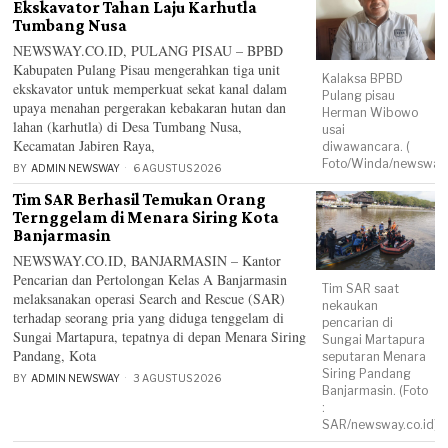
Ekskavator Tahan Laju Karhutla
Tumbang Nusa
NEWSWAY.CO.ID, PULANG PISAU – BPBD
Kabupaten Pulang Pisau mengerahkan tiga unit
Kalaksa BPBD
ekskavator untuk memperkuat sekat kanal dalam
Pulang pisau
upaya menahan pergerakan kebakaran hutan dan
Herman Wibowo
lahan (karhutla) di Desa Tumbang Nusa,
usai
Kecamatan Jabiren Raya,
diwawancara. (
Foto/Winda/newsway.
BY
ADMIN NEWSWAY
6 AGUSTUS 2026
Tim SAR Berhasil Temukan Orang
Ternggelam di Menara Siring Kota
Banjarmasin
NEWSWAY.CO.ID, BANJARMASIN – Kantor
Pencarian dan Pertolongan Kelas A Banjarmasin
Tim SAR saat
melaksanakan operasi Search and Rescue (SAR)
nekaukan
terhadap seorang pria yang diduga tenggelam di
pencarian di
Sungai Martapura, tepatnya di depan Menara Siring
Sungai Martapura
Pandang, Kota
seputaran Menara
Siring Pandang
BY
ADMIN NEWSWAY
3 AGUSTUS 2026
Banjarmasin. (Foto
:
SAR/newsway.co.id)