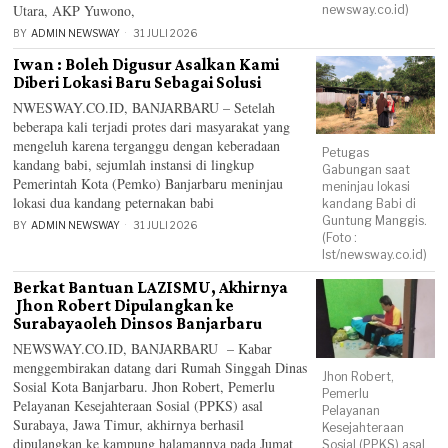
Utara, AKP Yuwono,
newsway.co.id)
BY
ADMIN NEWSWAY
31 JULI 2026
Iwan : Boleh Digusur Asalkan Kami
Diberi Lokasi Baru Sebagai Solusi
NWESWAY.CO.ID, BANJARBARU – Setelah
beberapa kali terjadi protes dari masyarakat yang
mengeluh karena terganggu dengan keberadaan
Petugas
kandang babi, sejumlah instansi di lingkup
Gabungan saat
Pemerintah Kota (Pemko) Banjarbaru meninjau
meninjau lokasi
lokasi dua kandang peternakan babi
kandang Babi di
Guntung Manggis.
BY
ADMIN NEWSWAY
31 JULI 2026
(Foto :
Ist/newsway.co.id)
Berkat Bantuan LAZISMU, Akhirnya
Jhon Robert Dipulangkan ke
Surabayaoleh Dinsos Banjarbaru
NEWSWAY.CO.ID, BANJARBARU – Kabar
menggembirakan datang dari Rumah Singgah Dinas
Jhon Robert,
Sosial Kota Banjarbaru. Jhon Robert, Pemerlu
Pemerlu
Pelayanan Kesejahteraan Sosial (PPKS) asal
Pelayanan
Surabaya, Jawa Timur, akhirnya berhasil
Kesejahteraan
dipulangkan ke kampung halamannya pada Jumat
Sosial (PPKS) asal