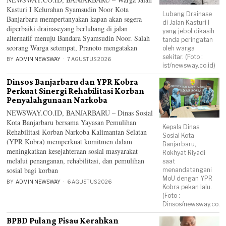
Kasturi I Kelurahan Syamsudin Noor Kota
Lubang Drainase
Banjarbaru mempertanyakan kapan akan segera
di Jalan Kasturi I
diperbaiki drainaseyang berlubang di jalan
yang jebol dikasih
alternatif menuju Bandara Syamsudin Noor. Salah
tanda peringatan
seorang Warga setempat, Pranoto mengatakan
oleh warga
sekitar. (Foto :
BY
ADMIN NEWSWAY
7 AGUSTUS 2026
ist/newsway.co.id)
Dinsos Banjarbaru dan YPR Kobra
Perkuat Sinergi Rehabilitasi Korban
Penyalahgunaan Narkoba
NEWSWAY.CO.ID, BANJARBARU – Dinas Sosial
Kota Banjarbaru bersama Yayasan Pemulihan
Kepala Dinas
Rehabilitasi Korban Narkoba Kalimantan Selatan
Sosial Kota
(YPR Kobra) memperkuat komitmen dalam
Banjarbaru,
meningkatkan kesejahteraan sosial masyarakat
Rokhyat Riyadi
melalui penanganan, rehabilitasi, dan pemulihan
saat
sosial bagi korban
menandatangani
MoU dengan YPR
BY
ADMIN NEWSWAY
6 AGUSTUS 2026
Kobra pekan lalu.
(Foto :
Dinsos/newsway.co.id
BPBD Pulang Pisau Kerahkan