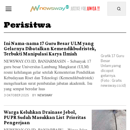
Perisitwa
Ini Nama-nama 17 Guru Besar ULM yang
Gelarnya Dibatalkan Kemendikbudristek,
Terbukti Manipulasi Karya Ilmiah
Grafik 17 Guru
NEWSWAY.CO.ID, BANJARMASIN – Sebanyak 17
Besar
Unlam.yamg
guru besar Universitas Lambung Mangkurat (ULM)
dicopot
resmi kehilangan gelar setelah Kementerian Pendidikan
gelarnya.
Kebudayaan Riset dan Teknologi (Kemendikbudristek)
(Foto : Grafis
mengeluarkan surat pembatalan jabatan akademik. Isu
newsway.co.id)
yang sempat beredar luas
3 OKTOBER 2025
BY
NEWSWAY
Warga Keluhkan Drainase Jebol,
PUPR Sudah Masukkan List Prioritas
Pengerjaan
NEWSWAY.CO.ID, BANJARBARU – Warga Jalan