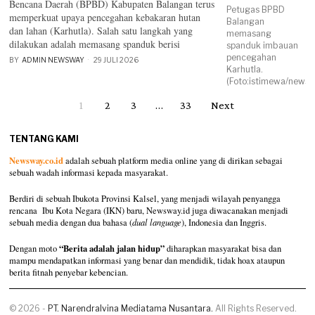
Bencana Daerah (BPBD) Kabupaten Balangan terus
Petugas BPBD
memperkuat upaya pencegahan kebakaran hutan
Balangan
dan lahan (Karhutla). Salah satu langkah yang
memasang
dilakukan adalah memasang spanduk berisi
spanduk imbauan
pencegahan
BY
ADMIN NEWSWAY
29 JULI 2026
Karhutla.
(Foto:istimewa/newsw
1
2
3
…
33
Next
TENTANG KAMI
Newsway.co.id
adalah sebuah platform media online yang di dirikan sebagai
sebuah wadah informasi kepada masyarakat.
Berdiri di sebuah Ibukota Provinsi Kalsel, yang menjadi wilayah penyangga
rencana Ibu Kota Negara (IKN) baru, Newsway.id juga diwacanakan menjadi
sebuah media dengan dua bahasa (
dual language
), Indonesia dan Inggris.
“Berita adalah jalan hidup”
Dengan moto
diharapkan masyarakat bisa dan
mampu mendapatkan informasi yang benar dan mendidik, tidak hoax ataupun
berita fitnah penyebar kebencian.
©
2026
-
PT. Narendralvina Mediatama Nusantara.
All Rights Reserved.