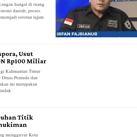
ncangan hangat di ruang
onomi daerah, proses
 memjadi sorotan tajam
spora, Usut
N Rp100 Miliar
i Kalimantan Timur
or Dinas Pemuda dan
dakan ini merupakan
tindak
luhan Titik
rmukiman
g mengguyur Kota