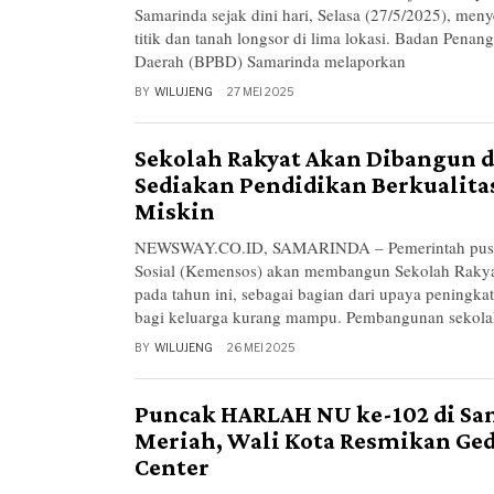
Samarinda sejak dini hari, Selasa (27/5/2025), men
titik dan tanah longsor di lima lokasi. Badan Pena
Daerah (BPBD) Samarinda melaporkan
BY
WILUJENG
27 MEI 2025
Sekolah Rakyat Akan Dibangun d
Sediakan Pendidikan Berkualit
Miskin
NEWSWAY.CO.ID, SAMARINDA – Pemerintah pusat
Sosial (Kemensos) akan membangun Sekolah Rakya
pada tahun ini, sebagai bagian dari upaya peningka
bagi keluarga kurang mampu. Pembangunan sekola
BY
WILUJENG
26 MEI 2025
Puncak HARLAH NU ke-102 di Sa
Meriah, Wali Kota Resmikan Ge
Center