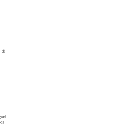
id)
gani
Jos