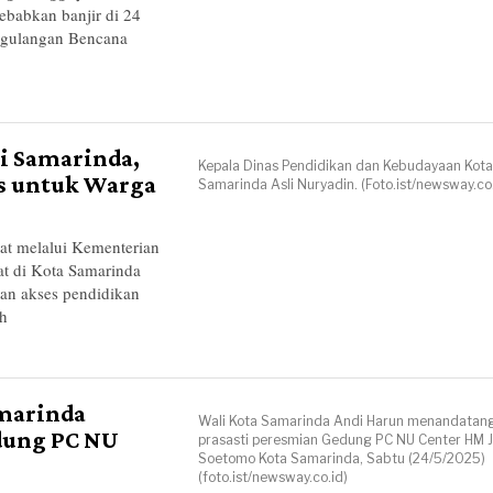
yebabkan banjir di 24
nggulangan Bencana
i Samarinda,
Kepala Dinas Pendidikan dan Kebudayaan Kota
as untuk Warga
Samarinda Asli Nuryadin. (Foto.ist/newsway.co.
 melalui Kementerian
t di Kota Samarinda
tan akses pendidikan
h
marinda
Wali Kota Samarinda Andi Harun menandatan
dung PC NU
prasasti peresmian Gedung PC NU Center HM 
Soetomo Kota Samarinda, Sabtu (24/5/2025)
(foto.ist/newsway.co.id)