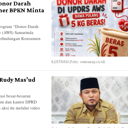
Donor Darah
oner BPKN Minta
ogram “Donor Darah
e (AWS) Samarinda
Perlindungan Konsumen
ILUSTRASI (Foto : newsway.co.id)
 Rudy Mas’ud
i besar-besaran
tim dan kantor DPRD
aksi itu melalui video