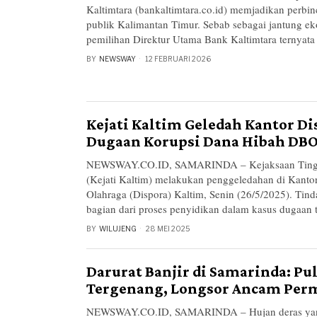
Kaltimtara (bankaltimtara.co.id) memjadikan perbi
publik Kalimantan Timur. Sebab sebagai jantung ek
pemilihan Direktur Utama Bank Kaltimtara ternyata
BY
NEWSWAY
12 FEBRUARI 2026
Kejati Kaltim Geledah Kantor Di
Dugaan Korupsi Dana Hibah DBO
NEWSWAY.CO.ID, SAMARINDA – Kejaksaan Tingg
(Kejati Kaltim) melakukan penggeledahan di Kant
Olahraga (Dispora) Kaltim, Senin (26/5/2025). Tin
bagian dari proses penyidikan dalam kasus dugaan 
BY
WILUJENG
28 MEI 2025
Darurat Banjir di Samarinda: Pu
Tergenang, Longsor Ancam Pe
NEWSWAY.CO.ID, SAMARINDA – Hujan deras yan