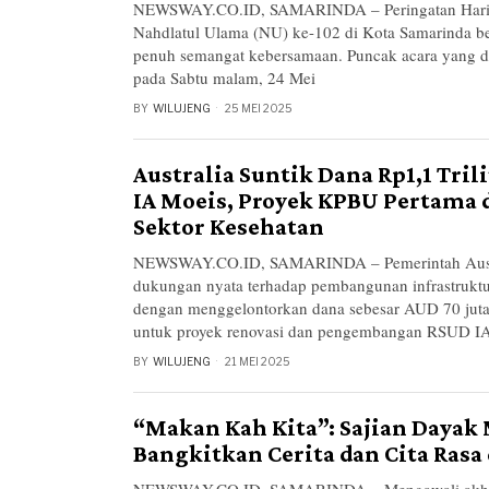
NEWSWAY.CO.ID, SAMARINDA – Peringatan Hari
Nahdlatul Ulama (NU) ke-102 di Kota Samarinda b
penuh semangat kebersamaan. Puncak acara yang di
pada Sabtu malam, 24 Mei
BY
WILUJENG
25 MEI 2025
Australia Suntik Dana Rp1,1 Tri
IA Moeis, Proyek KPBU Pertama 
Sektor Kesehatan
NEWSWAY.CO.ID, SAMARINDA – Pemerintah Aust
dukungan nyata terhadap pembangunan infrastruktu
dengan menggelontorkan dana sebesar AUD 70 juta (
untuk proyek renovasi dan pengembangan RSUD I
BY
WILUJENG
21 MEI 2025
“Makan Kah Kita”: Sajian Dayak
Bangkitkan Cerita dan Cita Rasa