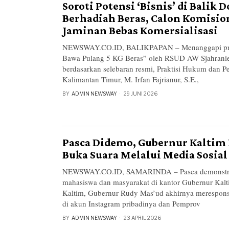
Soroti Potensi ‘Bisnis’ di Balik 
Berhadiah Beras, Calon Komisi
Jaminan Bebas Komersialisasi
NEWSWAY.CO.ID, BALIKPAPAN – Menanggapi pr
Bawa Pulang 5 KG Beras” oleh RSUD AW Sjahrani
berdasarkan selebaran resmi, Praktisi Hukum dan 
Kalimantan Timur, M. Irfan Fajrianur, S.E.,
BY
ADMIN NEWSWAY
29 JUNI 2026
Pasca Didemo, Gubernur Kaltim
Buka Suara Melalui Media Sosial
NEWSWAY.CO.ID, SAMARINDA – Pasca demonstras
mahasiswa dan masyarakat di kantor Gubernur Kal
Kaltim, Gubernur Rudy Mas’ud akhirnya merespons 
di akun Instagram pribadinya dan Pemprov
BY
ADMIN NEWSWAY
23 APRIL 2026