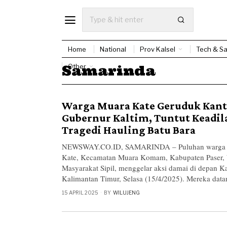
Home
National
Prov Kalsel
Tech & Sa
Samarinda
Other
Warga Muara Kate Geruduk Kant
Gubernur Kaltim, Tuntut Keadil
Tragedi Hauling Batu Bara
NEWSWAY.CO.ID, SAMARINDA – Puluhan warga d
Kate, Kecamatan Muara Komam, Kabupaten Paser, 
Masyarakat Sipil, menggelar aksi damai di depan K
Kalimantan Timur, Selasa (15/4/2025). Mereka dat
15 APRIL 2025
BY
WILUJENG