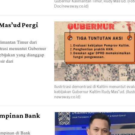
Gubernur Kalimantan Timur, Rudy Mas'ud. (Foto
Doc/newsway.co.id)
Mas’ud Pergi
mantan Timur dari
trasi menuntut Gubernur
ebijakan yang dianggap
sir dari
Ilustrtrasi demontrasi di Kaltim menuntut eval
kebijakan Gubernur Kaltim Rudy Mas"ud. (Ilustr
newsway.co.id)
Pimpinan Bank
mpinan di Bank