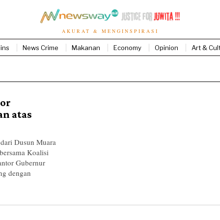
AKURAT & MENGINSPIRASI
ins
News Crime
Makanan
Economy
Opinion
Art & Cul
or
an atas
ari Dusun Muara
bersama Koalisi
antor Gubernur
ang dengan