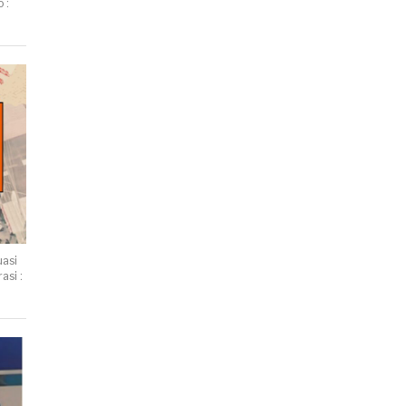
 :
uasi
asi :