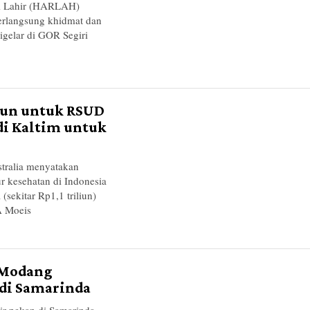
 Lahir (HARLAH)
erlangsung khidmat dan
gelar di GOR Segiri
liun untuk RSUD
di Kaltim untuk
ralia menyatakan
r kesehatan di Indonesia
sekitar Rp1,1 triliun)
A Moeis
 Modang
 di Samarinda