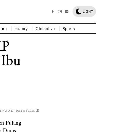
LIGHT
ture
History
Otomotive
Sports
MP
 Ibu
s Pulpis/newsway.co.id)
en Pulang
a Dinas