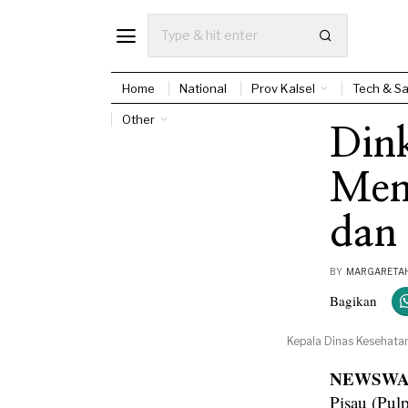
Home
National
Prov Kalsel
Tech & Sa
Other
Din
Men
dan 
BY
MARGARETAH
Bagikan
Kepala Dinas Kesehatan
NEWSWAY
Pisau (Pul