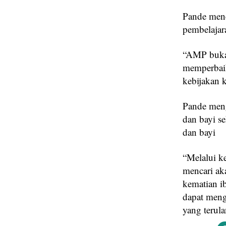
Pande mene
pembelajar
“AMP bukan
memperbaik
kebijakan k
Pande meng
dan bayi s
dan bayi
“Melalui k
mencari ak
kematian i
dapat meng
yang terul