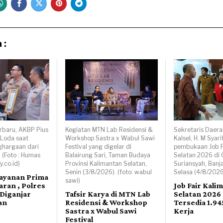
 :
rbaru, AKBP Pius
Kegiatan MTN Lab Residensi &
Sekretaris Daera
 Loda saat
Workshop Sastra x Wabul Sawi
Kalsel, H. M Syar
hargaan dari
Festival yang digelar di
pembukaan Job F
. (Foto : Humas
Balairung Sari, Taman Budaya
Selatan 2026 di
.co.id)
Provinsi Kalimantan Selatan,
Suriansyah, Banj
Senin (3/8/2026). (foto: wabul
Selasa (4/8/2026)
layanan Prima
sawi)
ran , Polres
Job Fair Kali
Diganjar
Tafsir Karya di MTN Lab
Selatan 2026
an
Residensi & Workshop
Tersedia 1.9
Sastra x Wabul Sawi
Kerja
Festival