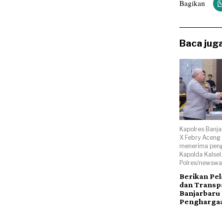
Bagikan
Baca juga
Kapolres Banja
X Febry Aceng
menerima peng
Kapolda Kalsel
Polres/newsway
Berikan Pe
dan Transpa
Banjarbaru 
Pengharga