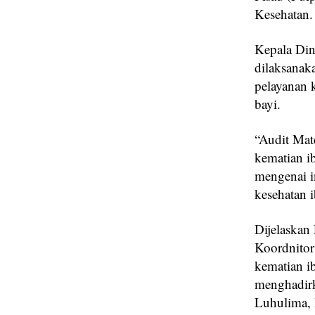
Kesehatan.
Kepala Di
dilaksanak
pelayanan 
bayi.
“Audit Mat
kematian i
mengenai i
kesehatan 
Dijelaskan 
Koordnitor
kematian i
menghadirk
Luhulima, 