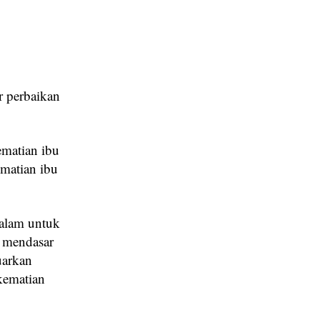
r perbaikan
ematian ibu
ematian ibu
dalam untuk
 mendasar
uarkan
kematian