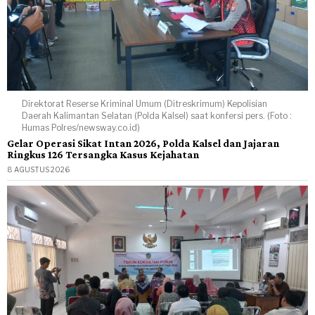
Direktorat Reserse Kriminal Umum (Ditreskrimum) Kepolisian
Daerah Kalimantan Selatan (Polda Kalsel) saat konfersi pers. (Foto :
Humas Polres/newsway.co.id)
Gelar Operasi Sikat Intan 2026, Polda Kalsel dan Jajaran
Ringkus 126 Tersangka Kasus Kejahatan
8 AGUSTUS 2026