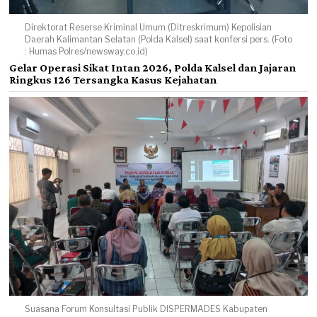
Direktorat Reserse Kriminal Umum (Ditreskrimum) Kepolisian
Daerah Kalimantan Selatan (Polda Kalsel) saat konfersi pers. (Foto
: Humas Polres/newsway.co.id)
Gelar Operasi Sikat Intan 2026, Polda Kalsel dan Jajaran
Ringkus 126 Tersangka Kasus Kejahatan
Suasana Forum Konsultasi Publik DISPERMADES Kabupaten