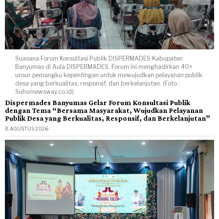
Suasana Forum Konsultasi Publik DISPERMADES Kabupaten
Banyumas di Aula DISPERMADES. Forum ini menghadirkan 40+
unsur pemangku kepentingan untuk mewujudkan pelayanan publik
desa yang berkualitas, responsif, dan berkelanjutan. (Foto :
Suho/newsway.co.id)
Dispermades Banyumas Gelar Forum Konsultasi Publik
dengan Tema “Bersama Masyarakat, Wujudkan Pelayanan
Publik Desa yang Berkualitas, Responsif, dan Berkelanjutan”
8 AGUSTUS 2026