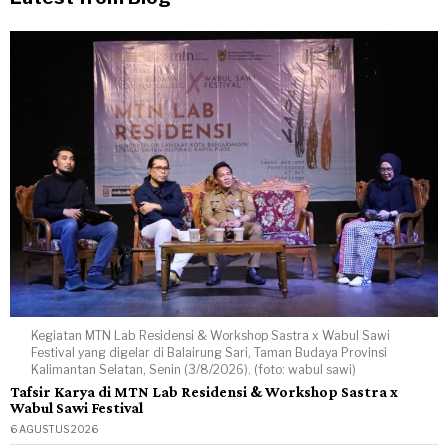
Kegiatan MTN Lab Residensi & Workshop Sastra x Wabul Sawi
Festival yang digelar di Balairung Sari, Taman Budaya Provinsi
Kalimantan Selatan, Senin (3/8/2026). (foto: wabul sawi)
Tafsir Karya di MTN Lab Residensi & Workshop Sastra x
Wabul Sawi Festival
6 AGUSTUS 2026