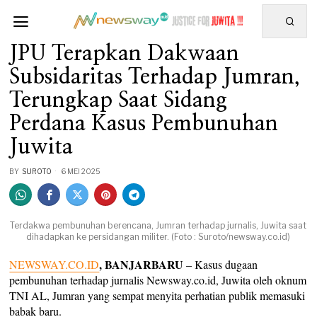
JPU Terapkan Dakwaan
Subsidaritas Terhadap Jumran,
Terungkap Saat Sidang
Perdana Kasus Pembunuhan
Juwita
BY
SUROTO
6 MEI 2025
Terdakwa pembunuhan berencana, Jumran terhadap jurnalis, Juwita saat
dihadapkan ke persidangan militer. (Foto : Suroto/newsway.co.id)
, BANJARBARU
NEWSWAY.CO.ID
– Kasus dugaan
pembunuhan terhadap jurnalis Newsway.co.id, Juwita oleh oknum
TNI AL, Jumran yang sempat menyita perhatian publik memasuki
babak baru.