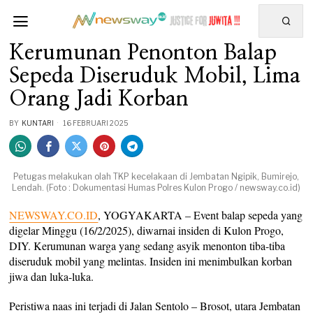
Kerumunan Penonton Balap
Sepeda Diseruduk Mobil, Lima
Orang Jadi Korban
BY
KUNTARI
16 FEBRUARI 2025
Petugas melakukan olah TKP kecelakaan di Jembatan Ngipik, Bumirejo,
Lendah. (Foto : Dokumentasi Humas Polres Kulon Progo / newsway.co.id)
NEWSWAY.CO.ID
, YOGYAKARTA – Event balap sepeda yang
digelar Minggu (16/2/2025), diwarnai insiden di Kulon Progo,
DIY. Kerumunan warga yang sedang asyik menonton tiba-tiba
diseruduk mobil yang melintas. Insiden ini menimbulkan korban
jiwa dan luka-luka.
Peristiwa naas ini terjadi di Jalan Sentolo – Brosot, utara Jembatan