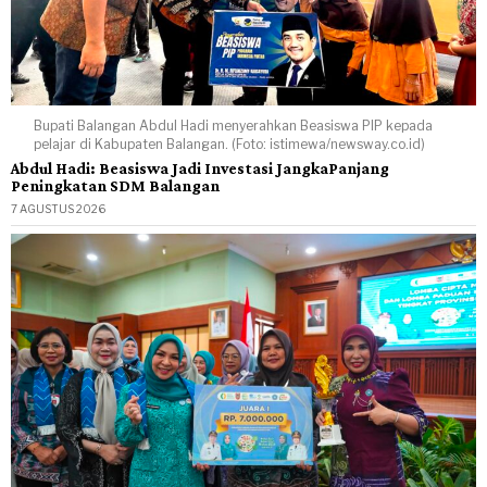
Bupati Balangan Abdul Hadi menyerahkan Beasiswa PIP kepada
pelajar di Kabupaten Balangan. (Foto: istimewa/newsway.co.id)
Abdul Hadi: Beasiswa Jadi Investasi JangkaPanjang
Peningkatan SDM Balangan
7 AGUSTUS 2026