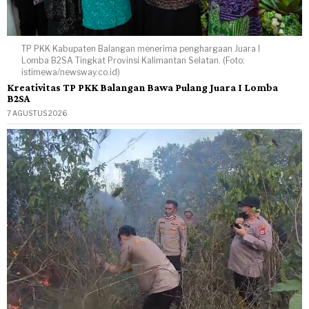
TP PKK Kabupaten Balangan menerima penghargaan Juara I
Lomba B2SA Tingkat Provinsi Kalimantan Selatan. (Foto:
istimewa/newsway.co.id)
Kreativitas TP PKK Balangan Bawa Pulang Juara I Lomba
B2SA
7 AGUSTUS 2026