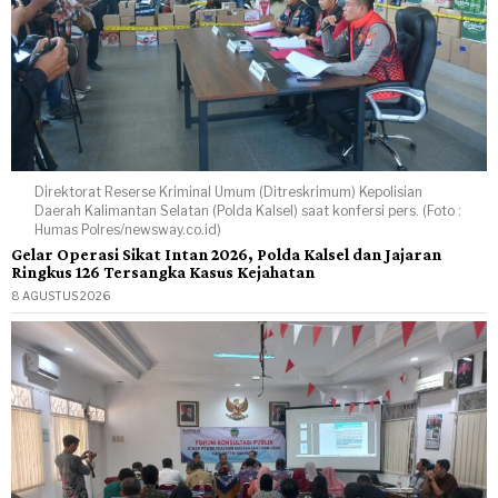
Direktorat Reserse Kriminal Umum (Ditreskrimum) Kepolisian
Daerah Kalimantan Selatan (Polda Kalsel) saat konfersi pers. (Foto :
Humas Polres/newsway.co.id)
Gelar Operasi Sikat Intan 2026, Polda Kalsel dan Jajaran
Ringkus 126 Tersangka Kasus Kejahatan
8 AGUSTUS 2026