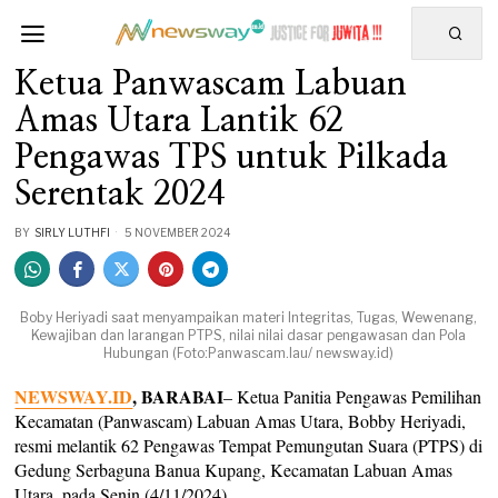
Ketua Panwascam Labuan
Amas Utara Lantik 62
Pengawas TPS untuk Pilkada
Serentak 2024
BY
SIRLY LUTHFI
5 NOVEMBER 2024
Boby Heriyadi saat menyampaikan materi Integritas, Tugas, Wewenang,
Kewajiban dan larangan PTPS, nilai nilai dasar pengawasan dan Pola
Hubungan (Foto:Panwascam.lau/ newsway.id)
NEWSWAY.ID
, BARABAI
– Ketua Panitia Pengawas Pemilihan
Kecamatan (Panwascam) Labuan Amas Utara, Bobby Heriyadi,
resmi melantik 62 Pengawas Tempat Pemungutan Suara (PTPS) di
Gedung Serbaguna Banua Kupang, Kecamatan Labuan Amas
Utara, pada Senin (4/11/2024).