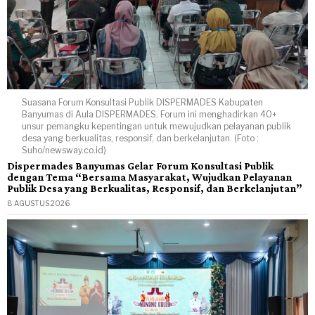
Suasana Forum Konsultasi Publik DISPERMADES Kabupaten
Banyumas di Aula DISPERMADES. Forum ini menghadirkan 40+
unsur pemangku kepentingan untuk mewujudkan pelayanan publik
desa yang berkualitas, responsif, dan berkelanjutan. (Foto :
Suho/newsway.co.id)
Dispermades Banyumas Gelar Forum Konsultasi Publik
dengan Tema “Bersama Masyarakat, Wujudkan Pelayanan
Publik Desa yang Berkualitas, Responsif, dan Berkelanjutan”
8 AGUSTUS 2026