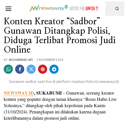
Konten Kreator “Sadbor”
Gunawan Ditangkap Polisi,
Diduga Terlibat Promosi Judi
Online
BY
MUHAMMAD ARI
1 NOVEMBER 2024
Gunawan sadbor saat live di platform medsos (foto.ist.newsway.id)
NEWSWAY.ID
, SUKABUMI
– Gunawan, seorang kreator
konten yang populer dengan tarian khasnya “Beras Habis Live
Solusinya,” ditangkap oleh pihak kepolisian pada Kamis
(31/10/2024). Penangkapan ini dilakukan karena dugaan
keterlibatannya dalam promosi judi online.