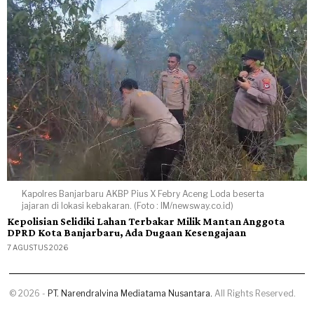
Kapolres Banjarbaru AKBP Pius X Febry Aceng Loda beserta
jajaran di lokasi kebakaran. (Foto : IM/newsway.co.id)
Kepolisian Selidiki Lahan Terbakar Milik Mantan Anggota
DPRD Kota Banjarbaru, Ada Dugaan Kesengajaan
7 AGUSTUS 2026
©
2026
-
PT. Narendralvina Mediatama Nusantara.
All Rights Reserved.