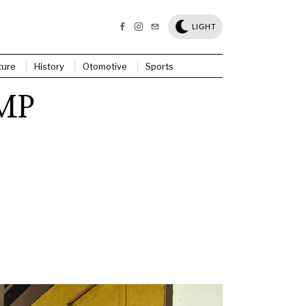
LIGHT
ture
History
Otomotive
Sports
SMP