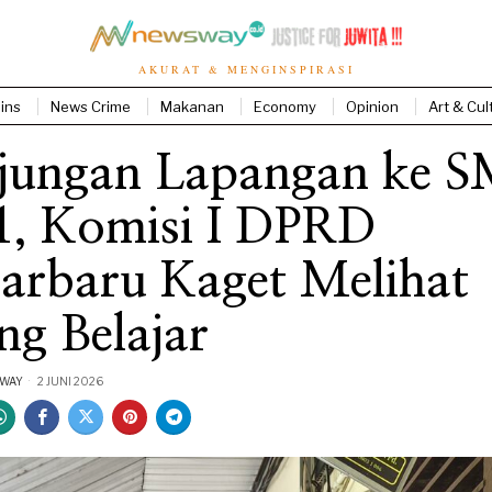
AKURAT & MENGINSPIRASI
ins
News Crime
Makanan
Economy
Opinion
Art & Cul
jungan Lapangan ke 
1, Komisi I DPRD
arbaru Kaget Melihat
g Belajar
SWAY
2 JUNI 2026