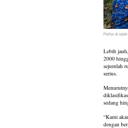
Plafon di sala
Lebih jauh
2000 hingg
sejumlah ru
serius.
Menurutnya
diklasifika
sedang hin
“Kami akan 
dengan ber