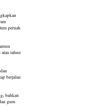
ngkapkan
gram
elum pernah
 Namun
 atau tahun
 dan
ap berjalan
ng, bahkan
dan guru