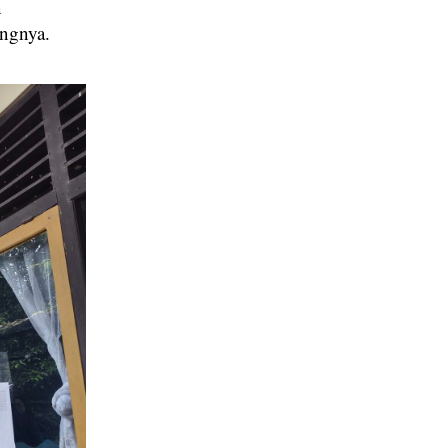
n
angnya.