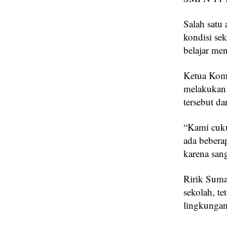
Salah satu
kondisi se
belajar me
Ketua Komi
melakukan 
tersebut da
“Kami cuku
ada beberap
karena san
Ririk Suma
sekolah, te
lingkunga