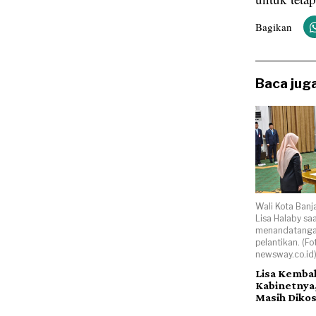
Bagikan
Baca juga
Wali Kota Banj
Lisa Halaby sa
menandatanga
pelantikan. (Fot
newsway.co.id
Lisa Kemba
Kabinetnya
Masih Diko