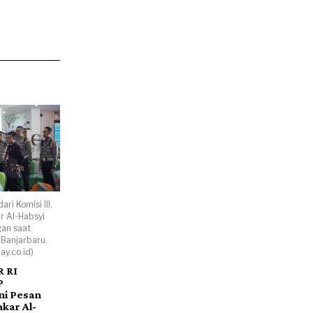
ri Komisi III,
r Al-Habsyi
an saat
Banjarbaru.
ay.co.id)
R RI
P
ni Pesan
kar Al-