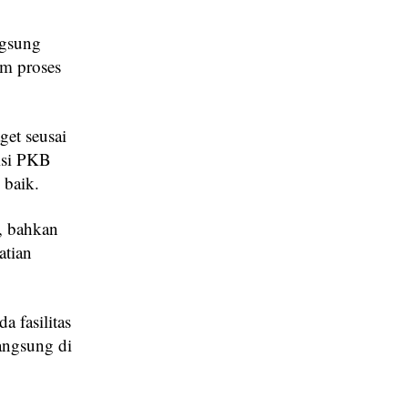
ngsung
am proses
et seusai
tisi PKB
 baik.
h, bahkan
atian
 fasilitas
langsung di