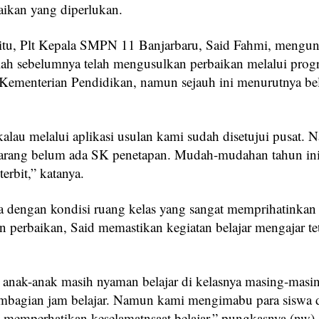
aikan yang diperlukan.
itu, Plt Kepala SMPN 11 Banjarbaru, Said Fahmi, mengu
lah sebelumnya telah mengusulkan perbaikan melalui pro
si Kementerian Pendidikan, namun sejauh ini menurutnya b
lau melalui aplikasi usulan kami sudah disetujui pusat.
arang belum ada SK penetapan. Mudah-mudahan tahun ini
terbit,” katanya.
ya dengan kondisi ruang kelas yang sangat memprihatinkan
 perbaikan, Said memastikan kegiatan belajar mengajar tet
i anak-anak masih nyaman belajar di kelasnya masing-masi
embagian jam belajar. Namun kami mengimabu para siswa 
p memperhatikan keselamatnsaat belajar,” pungkasnya.(nw)