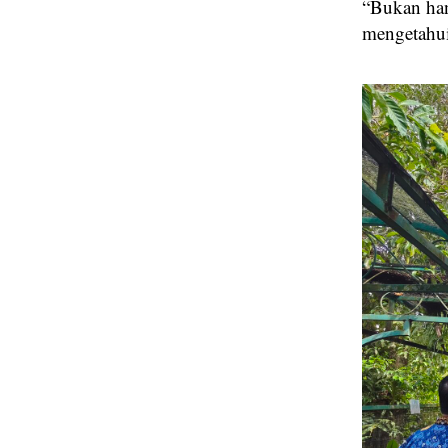
“Bukan hany
mengetahui