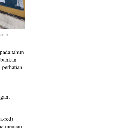
o.id)
 pada tahun
 bahkan
 perhatian
ngan,
a-red)
na mencari