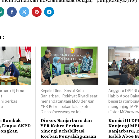
 :
arbaru Hj Erna
Kepala Dinas Sosial Kota
Anggota DPR RI da
at
Banjarbaru, Rokhyat Riyadi saat
Habib Aboe Baka
ni berkas
menandatangani MoU dengan
beserta rombong
o :
YPR Kobra pekan lalu. (Foto :
mengunjugi MPP 
)
Dinsos/newsway.co.id)
(Foto : MC/newsw
li Rombak
Dinsos Banjarbaru dan
Komisi III DP
, Empat SKPD
YPR Kobra Perkuat
Kunjungi MP
songkan
Sinergi Rehabilitasi
Banjarbaru, I
Korban Penyalahgunaan
Habib Aboe Ba