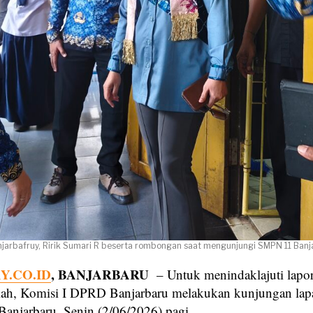
njarbafruy, Ririk Sumari R beserta rombongan saat mengunjungi SMPN 11 Banjar
.CO.ID
, BANJARBARU
– Untuk menindaklajuti lapor
lah, Komisi I DPRD Banjarbaru melakukan kunjungan lap
njarbaru, Senin (2/06/2026) pagi.