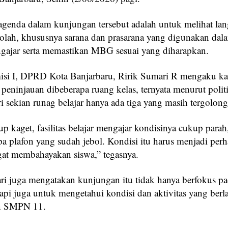
 agenda dalam kunjungan tersebut adalah untuk melihat la
kolah, khususnya sarana dan prasarana yang digunakan dal
ngajar serta memastikan MBG sesuai yang diharapkan.
si I, DPRD Kota Banjarbaru, Ririk Sumari R mengaku kag
peninjauan dibeberapa ruang kelas, ternyata menurut poli
ri sekian runag belajar hanya ada tiga yang masih tergolong
p kaget, fasilitas belajar mengajar kondisinya cukup para
a plafon yang sudah jebol. Kondisi itu harus menjadi perh
gat membahayakan siswa,” tegasnya.
ri juga mengatakan kunjungan itu tidak hanya berfokus pada
tapi juga untuk mengetahui kondisi dan aktivitas yang ber
n SMPN 11.