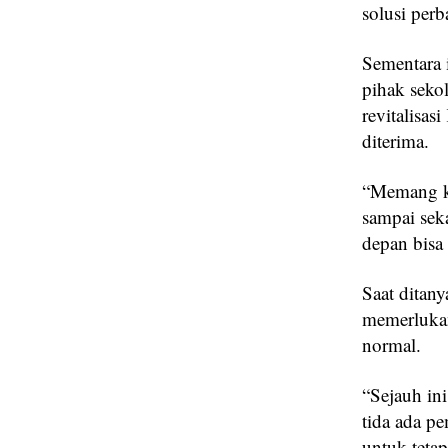
solusi perb
Sementara 
pihak seko
revitalisa
diterima.
“Memang ka
sampai sek
depan bisa 
Saat ditan
memerlukan
normal.
“Sejauh in
tida ada p
untuk teta