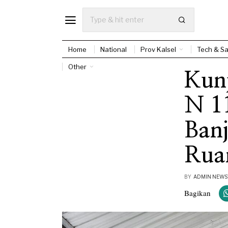
Home
National
Prov Kalsel
Tech & Sa
Other
Kun
N 1
Banj
Ruan
BY
ADMIN NEW
Bagikan