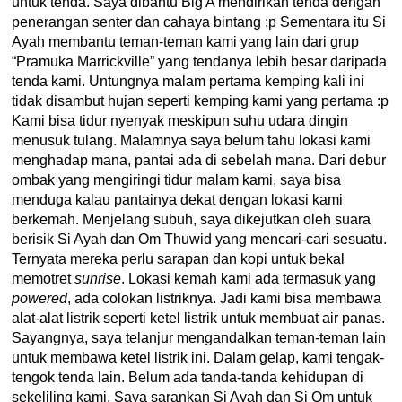
untuk tenda. Saya dibantu Big A mendirikan tenda dengan
penerangan senter dan cahaya bintang :p Sementara itu Si
Ayah membantu teman-teman kami yang lain dari grup
“Pramuka Marrickville” yang tendanya lebih besar daripada
tenda kami. Untungnya malam pertama kemping kali ini
tidak disambut hujan seperti kemping kami yang pertama :p
Kami bisa tidur nyenyak meskipun suhu udara dingin
menusuk tulang. Malamnya saya belum tahu lokasi kami
menghadap mana, pantai ada di sebelah mana. Dari debur
ombak yang mengiringi tidur malam kami, saya bisa
menduga kalau pantainya dekat dengan lokasi kami
berkemah. Menjelang subuh, saya dikejutkan oleh suara
berisik Si Ayah dan Om Thuwid yang mencari-cari sesuatu.
Ternyata mereka perlu sarapan dan kopi untuk bekal
memotret
sunrise
. Lokasi kemah kami ada termasuk yang
powered
, ada colokan listriknya. Jadi kami bisa membawa
alat-alat listrik seperti ketel listrik untuk membuat air panas.
Sayangnya, saya telanjur mengandalkan teman-teman lain
untuk membawa ketel listrik ini. Dalam gelap, kami tengak-
tengok tenda lain. Belum ada tanda-tanda kehidupan di
sekeliling kami. Saya sarankan Si Ayah dan Si Om untuk