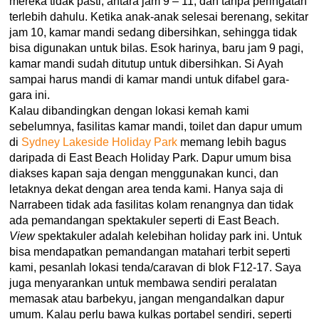
mereka tidak pasti, antara jam 9 – 11, dan tanpa peringatan
terlebih dahulu. Ketika anak-anak selesai berenang, sekitar
jam 10, kamar mandi sedang dibersihkan, sehingga tidak
bisa digunakan untuk bilas. Esok harinya, baru jam 9 pagi,
kamar mandi sudah ditutup untuk dibersihkan. Si Ayah
sampai harus mandi di kamar mandi untuk difabel gara-
gara ini.
Kalau dibandingkan dengan lokasi kemah kami
sebelumnya, fasilitas kamar mandi, toilet dan dapur umum
di
Sydney Lakeside Holiday Park
memang lebih bagus
daripada di East Beach Holiday Park. Dapur umum bisa
diakses kapan saja dengan menggunakan kunci, dan
letaknya dekat dengan area tenda kami. Hanya saja di
Narrabeen tidak ada fasilitas kolam renangnya dan tidak
ada pemandangan spektakuler seperti di East Beach.
View
spektakuler adalah kelebihan holiday park ini. Untuk
bisa mendapatkan pemandangan matahari terbit seperti
kami, pesanlah lokasi tenda/caravan di blok F12-17. Saya
juga menyarankan untuk membawa sendiri peralatan
memasak atau barbekyu, jangan mengandalkan dapur
umum. Kalau perlu bawa kulkas portabel sendiri, seperti