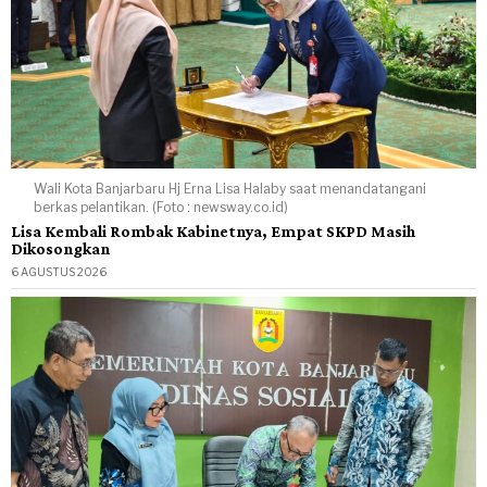
Wali Kota Banjarbaru Hj Erna Lisa Halaby saat menandatangani
berkas pelantikan. (Foto : newsway.co.id)
Lisa Kembali Rombak Kabinetnya, Empat SKPD Masih
Dikosongkan
6 AGUSTUS 2026