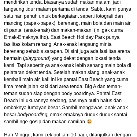
mendirikan tenda, biasanya sudah makan malam, jadi
langsung tidur malam pertama di tenda. Sabtu, kami punya
satu hari penuh untuk berkegiatan, seperti fotografi dan
mancing (bapak-bapak), berenang, main bola dan main air
di pantai (anak-anak) dan makan-makan! (ini gak cuma
Emak-Emaknya lho). East Beach Holiday Park punya
fasilitas kolam renang. Anak-anak langsung minta
berenang sehabis sarapan. Di sini juga ada fasilitas arena
bermain (
playground
) yang dekat dengan lokasi tenda
kami. Tapi sepertinya anak-anak lebih senang main bola di
pelataran dekat tenda. Setelah makan siang, anak-anak
kembali main air, kali ini ke pantai East Beach yang cuma
lima menit jalan kaki dari area tenda. Big A dan teman-
teman sudah siap dengan body boardnya. Pantai East
Beach ini ukurannya sedang, pasirnya putih halus dan
ombaknya lumayan besar. Sambil mengawasi anak-anak
besar
bodyboarding,
emak-emaknya duduk-duduk santai
sambil nge-gosip dan makan camilan
Hari Minggu, kami cek out jam 10 pagi, dilanjutkan dengan