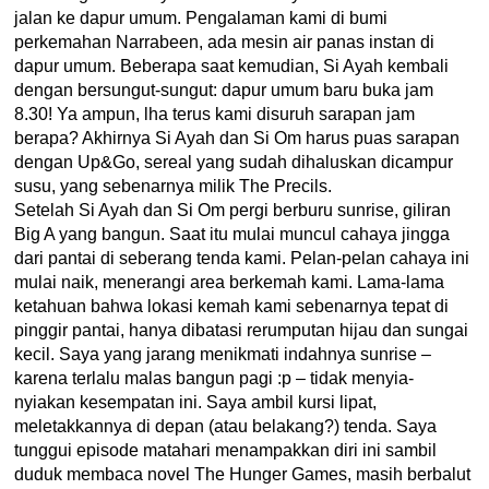
jalan ke dapur umum. Pengalaman kami di bumi
perkemahan Narrabeen, ada mesin air panas instan di
dapur umum. Beberapa saat kemudian, Si Ayah kembali
dengan bersungut-sungut: dapur umum baru buka jam
8.30! Ya ampun, lha terus kami disuruh sarapan jam
berapa? Akhirnya Si Ayah dan Si Om harus puas sarapan
dengan Up&Go, sereal yang sudah dihaluskan dicampur
susu, yang sebenarnya milik The Precils.
Setelah Si Ayah dan Si Om pergi berburu sunrise, giliran
Big A yang bangun. Saat itu mulai muncul cahaya jingga
dari pantai di seberang tenda kami. Pelan-pelan cahaya ini
mulai naik, menerangi area berkemah kami. Lama-lama
ketahuan bahwa lokasi kemah kami sebenarnya tepat di
pinggir pantai, hanya dibatasi rerumputan hijau dan sungai
kecil. Saya yang jarang menikmati indahnya sunrise –
karena terlalu malas bangun pagi :p – tidak menyia-
nyiakan kesempatan ini. Saya ambil kursi lipat,
meletakkannya di depan (atau belakang?) tenda. Saya
tunggui episode matahari menampakkan diri ini sambil
duduk membaca novel The Hunger Games, masih berbalut